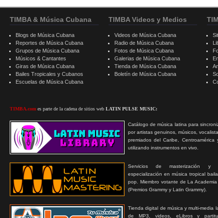
TIMBA & Música Cubana
TIMBA Videos y Medios
TI
Blogs de Música Cubana
Videos de Música Cubana
Si
Reportes de Música Cubana
Radio de Música Cubana
Li
Grupos de Música Cubana
Fotos de Música Cubana
F
Músicos & Cantantes
Galerias de Música Cubana
E
Giras de Música Cubana
Tienda de Música Cubana
A
Bailes Tropicales y Cubanos
Boletín de Música Cubana
S
Escuelas de Música Cubana
C
TIMBA.com
es parte de la cadena de sitios web
LATIN PULSE MUSIC:
Catálogo de música latina para sincroni
por artistas genuinos, músicos, vocalist
premiados del Caribe, Centroamérica 
utilizando instrumentos en vivo.
Servicios de masterización y
especialización en música tropical bail
pop. Miembro votante de La Academia
(Premios Grammy y Latin Grammy).
Tienda digital de música y multi-media 
de MP3, videos, eLibros y partitur