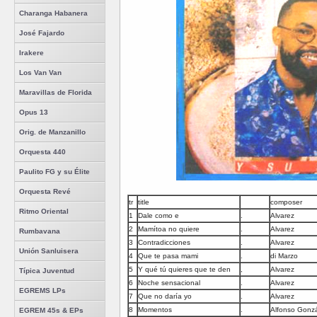
Charanga Habanera
José Fajardo
Irakere
Los Van Van
Maravillas de Florida
Opus 13
Orig. de Manzanillo
Orquesta 440
Paulito FG y su Élite
Orquesta Revé
tr
title
composer
Ritmo Oriental
1
Dale como e
.
Alvarez
2
Mamítoa no quiere
.
Alvarez
Rumbavana
3
Contradicciones
.
Alvarez
Unión Sanluisera
4
Que te pasa mami
.
di Marzo
5
Y qué tú quieres que te den
,
Alvarez
Típica Juventud
6
Noche sensacional
.
Alvarez
EGREMS LPs
7
Que no daría yo
.
Alvarez
8
Momentos
.
Alfonso Gonz
EGREM 45s & EPs