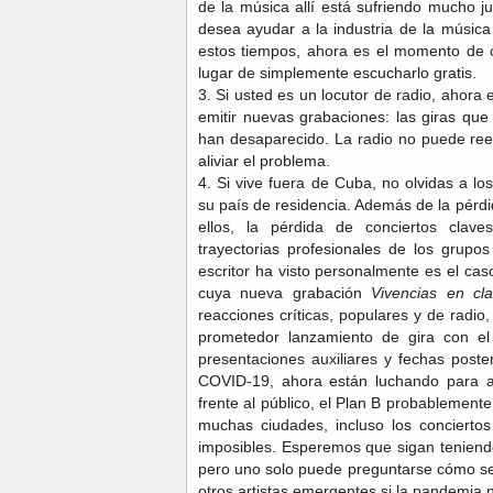
de la música allí está sufriendo mucho j
desea ayudar a la industria de la música
estos tiempos, ahora es el momento de
lugar de simplemente escucharlo gratis.
3. Si usted es un locutor de radio, ahora
emitir nuevas grabaciones: las giras qu
han desaparecido. La radio no puede ree
aliviar el problema.
4. Si vive fuera de Cuba, no olvidas a l
su país de residencia. Además de la pérd
ellos, la pérdida de conciertos clav
trayectorias profesionales de los grup
escritor ha visto personalmente es el cas
cuya nueva grabación
Vivencias en cl
reacciones críticas, populares y de radi
prometedor lanzamiento de gira con e
presentaciones auxiliares y fechas poste
COVID-19, ahora están luchando para a
frente al público, el Plan B probablement
muchas ciudades, incluso los conciertos 
imposibles. Esperemos que sigan teniend
pero uno solo puede preguntarse cómo ser
otros artistas emergentes si la pandemia n