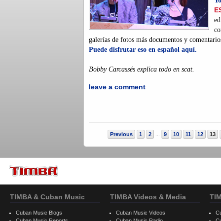
Yo
E
ed
co
galerías de fotos más documentos y comentarios 
Puede disfrutar eso en español aquí.
Bobby Carcassés explica todo en scat.
leave a comment
Previous
1
2
9
10
11
12
13
...
TIMBA & Cuban Music
TIMBA Videos & Media
TI
Cuban Music Blogs
Cuban Music Videos
C
Cuban Music Reports
Cuban Music Radio
C