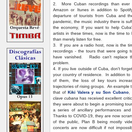
2. More Cuban recordings than ever ar
Amazon or Itunes in addition to Spoti
departure of tourists from Cuba and the
pandemic, the music industry there is suf
the economy, If you want to help Cuba'
artists in these times, now is the time 
than merely listen for free.
3. If you are a radio host, now is the t
recordings - the tours that were going t
have vanished. Radio can't replace t
problem.
4. If you live outside of Cuba, don't forge
your country of residence. In addition to
of them, the loss of key tours increa
trajectories of rising groups. An example t
that of
Kiki Valera y su Son Cubano
,
clave cubana
has received excellent criti
they were about to begin a promising tou
a series of ancillary performances and
Thanks to COVID-19, they are now scrambl
of the public, Plan B being mostly vide
concerts are now difficult if not impossi