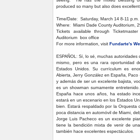
seeing. He has the mixed blessing of
produced so many but also does excelle
Time/Date: Saturday, March 14 8-11 p.m. 
Where: Miami Dade County Auditorium, 29
Tickets available through Ticketmast
Auditorium box office
For more information, visit
Fundarte's We
ESPAÑOL: Sí, lo sé, muchas autoridades 
mismo, pero es una rara oportunidad de
Estados Unidos. Su currículum es eno
Abierta, Jerry González en España, Paco 
y además de ser un excelente bajista, voc
es un showman sumamente entretenido.
España hace unos años, ha estado incen
estará en un escenario en los Estados Un
bien. Estará respaldado por la Orquesta 
poca distancia en automóvil de Miami, deb
Jorge Luis Pacheco es un excelente pian
tiene la bendición mixta de venir de un
también hace excelentes espectáculos.