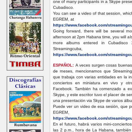
one of many participants in a Skype prese
Cubadisco.
You can see a video of that session, whi
EGREM, at
https://www.facebook.com/streamingc
Going forward, there will be several mo
afternoon at 2pm Habana time, you will al
more albums entered in Cubadisco
Streamingcuba,
https://www.facebook.com/streamingc
ESPAÑOL:
A veces surgen cosas buenas 
de meses, mencionamos que Streamingc
que trabaja con varias entidades en la i
conciertos en miniatura en vivo y ot
Facebook. También ha comenzado a expa
Skype, y este escritor tuvo el placer de s
una presentación via Skype de varios álb
Puede ver un video de esa sesión, que p
EGRE
https://www.facebook.com/streamingc
En el futuro, habrá varios mini-concierto
las 2 p.m., hora de La Habana, tambié