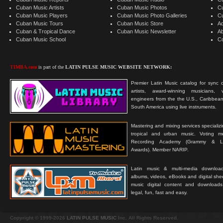
Cuban Music Artists
Cuban Music Photos
C
Cuban Music Players
Cuban Music Photo Galleries
C
Cuban Music Tours
Cuban Music Store
Ad
Cuban & Tropical Dance
Cuban Music Newsletter
A
Cuban Music School
C
TIMBA.com
is part of the
LATIN PULSE MUSIC WEBSITE NETWORK:
Premier Latin Music catalog for sync c
artists, award-winning musicians, 
engineers from the the U.S., Caribbean
South America using live instruments.
Mastering and mixing services specializ
tropical and urban music. Voting 
Recording Academy (Grammy & L
Awards). Member NARIP.
Latin music & multi-media downloa
albums, videos, eBooks and digital shee
music digital content and downloa
legal, fun, fast and easy.
Copyright © 1999-2026
LATIN PULSE MUSIC
Inc. All Rights Reserved.