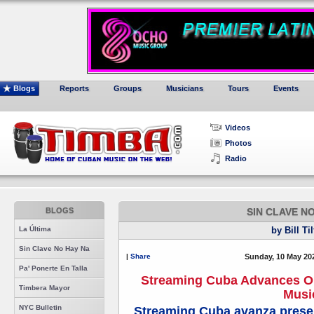
Blogs
Reports
Groups
Musicians
Tours
Events
Videos
Photos
Radio
BLOGS
SIN CLAVE N
La Última
by Bill Ti
Sin Clave No Hay Na
|
Share
Sunday, 10 May 20
Pa' Ponerte En Talla
Streaming Cuba Advances On
Timbera Mayor
Musi
NYC Bulletin
Streaming Cuba avanza presen