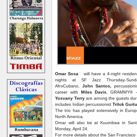
Omar Sosa
will have a 4-night residenc
nights at SF Jazz Thursday-Sunda
AfroCubano,
John Santos,
percussion
career with
Miles Davis
, GRAMMY® -w
Yosvany Terry
are among the guests durin
includes Indian percussionist
Trilok Gurt
The trio has played extensively in Europe
North America.
Omar will also be at Kuumbwa in San
Monday, April 24.
For more details about the San Francisco