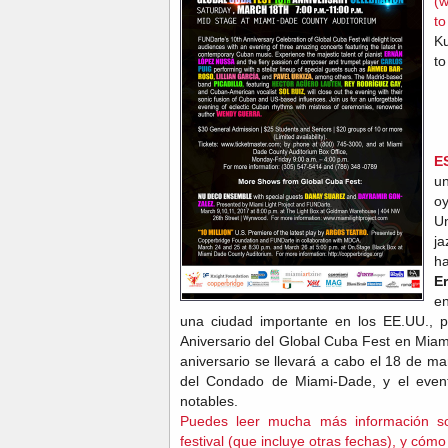
(w
to
Ku
to
E
u
o
U
j
h
E
en
una ciudad importante en los EE.UU., p
Aniversario del Global Cuba Fest en Miam
aniversario se llevará a cabo el 18 de m
del Condado de Miami-Dade, y el evento
notables.
Puedes leer mucha más información sobr
festival (que incluye otras fechas), y có