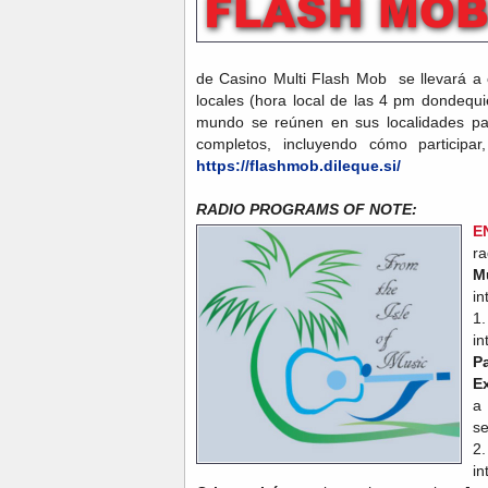
de Casino Multi Flash Mob se llevará a 
locales (hora local de las 4 pm dondequi
mundo se reúnen en sus localidades para
completos, incluyendo cómo participar,
https://flashmob.dileque.si/
RADIO PROGRAMS OF NOTE:
E
r
M
in
1
i
P
E
a
se
2
in