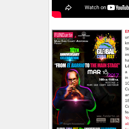
E
u
kn
S
im
h
L
a 
in
1
C
an
1
C
fe
Yo
ab