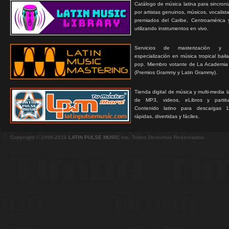
Catálogo de música latina para sincroni
por artistas genuinos, músicos, vocalist
premiados del Caribe, Centroamérica 
utilizando instrumentos en vivo.
Servicios de masterización y
especialización en música tropical bail
pop. Miembro votante de La Academia
(Premios Grammy y Latin Grammy).
Tienda digital de música y multi-media 
de MP3, videos, eLibros y partitur
Contenido latino para descargas 1
rápidas, divertidas y fáciles.
Copyright © 1999-2026
LATIN PULSE MUSIC
Inc. Todos Derechos Reservados.