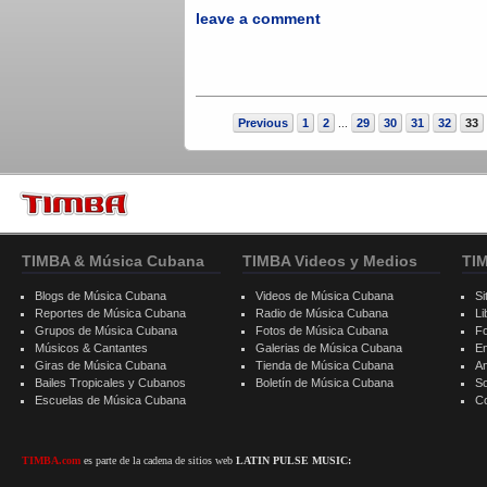
leave a comment
Previous
1
2
29
30
31
32
33
...
TIMBA & Música Cubana
TIMBA Videos y Medios
TI
Blogs de Música Cubana
Videos de Música Cubana
Si
Reportes de Música Cubana
Radio de Música Cubana
Li
Grupos de Música Cubana
Fotos de Música Cubana
F
Músicos & Cantantes
Galerias de Música Cubana
E
Giras de Música Cubana
Tienda de Música Cubana
A
Bailes Tropicales y Cubanos
Boletín de Música Cubana
S
Escuelas de Música Cubana
C
TIMBA.com
es parte de la cadena de sitios web
LATIN PULSE MUSIC: