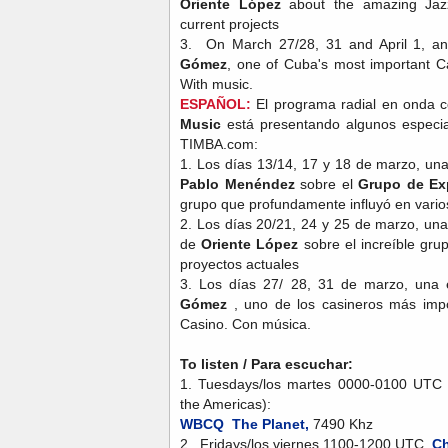
Oriente López
about the amazing Jaz
current projects
3. On March 27/28, 31 and April 1, an
Gómez
, one of Cuba's most important 
With music.
ESPAÑOL:
El programa radial en onda co
Music
está presentando algunos especial
TIMBA.com:
1. Los días 13/14, 17 y 18 de marzo, una
Pablo Menéndez
sobre el
Grupo de Ex
grupo que profundamente influyó en vario
2. Los días 20/21, 24 y 25 de marzo, una
de
Oriente López
sobre el increíble gru
proyectos actuales
3. Los días 27/ 28, 31 de marzo, una 
Gómez
, uno de los casineros más imp
Casino. Con música.
To listen / Para escuchar:
1. Tuesdays/los martes 0000-0100 UTC
the Americas):
WBCQ The Planet,
7490 Khz
2. Fridays/los viernes 1100-1200 UTC,
Ch