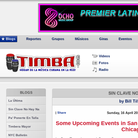
Blogs
Reportes
Grupos
Músicos
Giras
Eventos
Videos
Fotos
Radio
BLOGS
SIN CLAVE N
La Última
by Bill Ti
Sin Clave No Hay Na
|
Share
Sunday, 16 April 20
Pa' Ponerte En Talla
Some Upcoming Events in San 
Timbera Mayor
Chica
NYC Bulletin