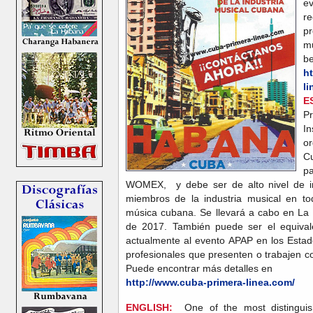
e
r
p
mu
be
h
li
E
Pr
I
o
Cu
pa
WOMEX, y debe ser de alto nivel de in
miembros de la industria musical en t
música cubana. Se llevará a cabo en La
de 2017. También puede ser el equiva
actualmente al evento APAP en los Esta
profesionales que presenten o trabajen c
Puede encontrar más detalles en
http://www.cuba-primera-linea.com/
ENGLISH:
One of the most distinguish