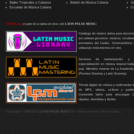
Bailes Tropicales y Cubanos
Boletín de Música Cubana
S
Escuelas de Música Cubana
C
TIMBA.com
es parte de la cadena de sitios web
LATIN PULSE MUSIC:
Catálogo de música latina para sincroni
por artistas genuinos, músicos, vocalist
premiados del Caribe, Centroamérica 
utilizando instrumentos en vivo.
Servicios de masterización y
especialización en música tropical bail
pop. Miembro votante de La Academia
(Premios Grammy y Latin Grammy).
Tienda digital de música y multi-media 
de MP3, videos, eLibros y partitur
Contenido latino para descargas 1
rápidas, divertidas y fáciles.
Copyright © 1999-2026
LATIN PULSE MUSIC
Inc. Todos Derechos Reservados.