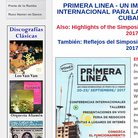
PRIMERA LINEA - UN 
Poeta de la Rumba
INTERNACIONAL PARA LA
Russ Hamer on Dance
CUBA
Also: Highlights of the Simpos
201
También: Reflejos del Simposi
201
E
Pr
I
or
w
s
WO
of
a
in
f
m
th