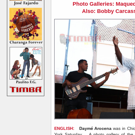
Photo Galleries: Maque
Also: Bobby Carcass
ENGLISH:
Daymé Arocena
was in Chi
York Saturday. A photo gallery of the