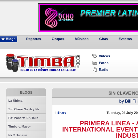
Blogs
Reportes
Grupos
Músicos
Giras
Eventos
Videos
Fotos
Radio
BLOGS
SIN CLAVE N
La Última
by Bill Ti
Sin Clave No Hay Na
|
Share
Tuesday, 04 July 20
Pa' Ponerte En Talla
PRIMERA LINEA -
Timbera Mayor
INTERNATIONAL EVENT
INDUS
NYC Bulletin