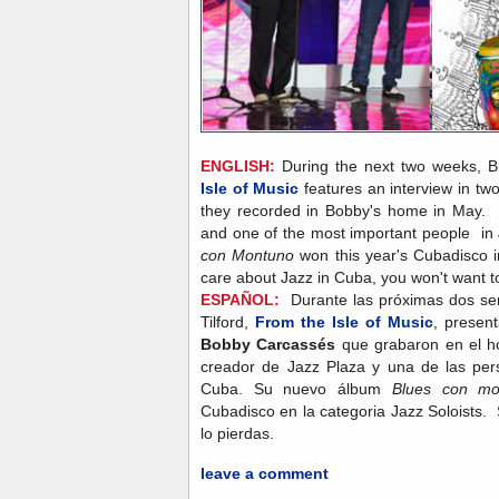
ENGLISH:
During the next two weeks, Bil
Isle of Music
features an interview in t
they recorded in Bobby's home in May. 
and one of the most important people in
con Montuno
won this year's Cubadisco i
care about Jazz in Cuba, you won't want 
ESPAÑOL:
Durante las próximas dos sem
Tilford,
From the Isle of Music
, presen
Bobby Carcassés
que grabaron en el 
creador de Jazz Plaza y una de las pe
Cuba. Su nuevo álbum
Blues con mo
Cubadisco en la categoria Jazz Soloists. 
lo pierdas.
leave a comment