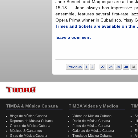
Jane Bunnett and Maqueque are at the J
15-18. Jane always has impressive proj
ensemble, features several first-rate jaz
Opera Prima winner in Cubadisco, Yissy 
Times and tickets are available on th
leave a comment
Previous
1
2
27
28
29
30
31
...
TIMBA & Música Cubana
TIMBA Videos y Medios
TI
Blogs de Música Cubana
Videos de Música Cubana
Si
Reportes de Música Cubana
Radio de Música Cubana
Li
Grupos de Música Cubana
Fotos de Música Cubana
F
Músicos & Cantantes
Galerias de Música Cubana
E
Giras de Música Cubana
Tienda de Música Cubana
A