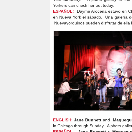
Yorkers can check her out today.
ESPAÑOL:
Daymé Arocena estuvo en Chic
en Nueva York el sábado. Una galería de
Nuevayorquinos pueden disfrutar de ella
ENGLISH
:
Jane Bunnett
and
Maquequ
in Chicago through Sunday. A photo gallery
ESPAÑOL
:
Jane Bunnett
y
Maquequ