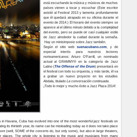
está escuchando la música y músicos de muchos
países vienen a tocar y escuchar (Este escritor
asistió al Festival 2013 y lamenta profundamente
que él quedará atrapado en su oficina durante el
evento de 2014.) El horario del evento siempre se
aparece al el último minuto debido a la complejidad
del evento, pero se puede oir casí cualquier estilo
de Jazz alrededor la cuidad durante la semaña.
Hay un minisimposio sobre Jazz también.
Según el sitio web
suenacubano.com
, y de
especial interés para nuestros lectores
norteamericanos: Arturo O'Farrill, un nominado
actual al GRAMMY® en la categoría de Jazz
Latino (
The Offense of the Drum
) presentará en
el festival con todo su orquesta, y más tarde, él va
a grabar un nuevo proyecto en los estudios
Abdala, titulado
La conversación continuada
.
¡Todo lo mejor y mucho éxito a Jazz Plaza 2014!
in Havana, Cuba has evolved into one of the most wonderful jazz festivals on
ting its thirtieth year, its name can be misleading today as it does not take place
re (well, SOME of the concerts do, but only some), but also in large theaters,
er places. The whole city is listening to the music and musicians from many