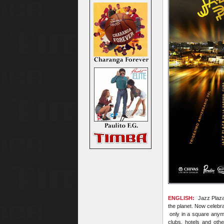
ENGLISH:
Jazz Plaza 
the planet. Now celebra
only in a square anymo
clubs, hotels and oth