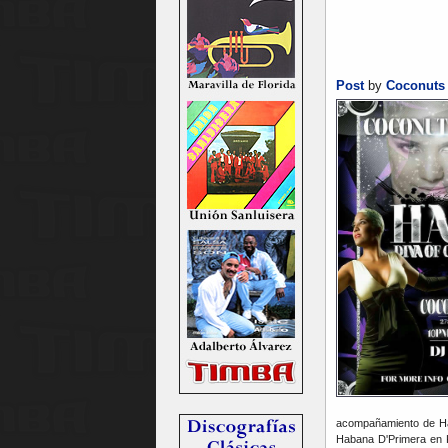
Post
by
Coconuts
acompañamiento de Hai
Habana D'Primera en K