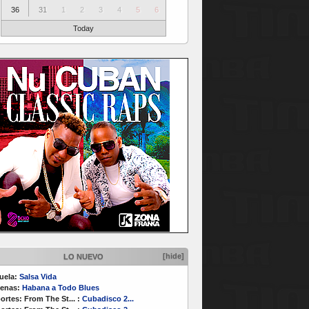
36
31
1
2
3
4
5
6
Today
[hide]
LO NUEVO
uela:
Salsa Vida
enas:
Habana a Todo Blues
ortes:
From The St...
:
Cubadisco 2...