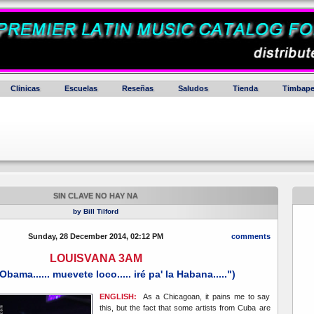
Clinicas
Escuelas
Reseñas
Saludos
Tienda
Timbape
SIN CLAVE NO HAY NA
by Bill Tilford
Sunday, 28 December 2014, 02:12 PM
comments
LOUISVANA 3AM
Obama...... muevete loco..... iré pa' la Habana.....")
ENGLISH:
As a Chicagoan, it pains me to say
this, but the fact that some artists from Cuba are