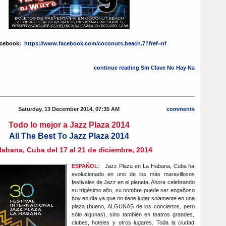
acebook:
https://www.facebook.com/coconuts.beach.7?fref=nf
continue reading Sin Clave No Hay Na
Saturday, 13 December 2014, 07:35 AM
comments
Todo lo mejor a Jazz Plaza 2014
All The Best To Jazz Plaza 2014
abana, Cuba del 17 al 21 de diciembre, 2014
ESPAÑOL
: Jazz Plaza en La Habana, Cuba ha
evolucionado en uno de los más maravillosos
festivales de Jazz en el planeta. Ahora celebrando
su trigésimo año, su nombre puede ser engañoso
hoy en día ya que no tiene lugar solamente en una
plaza (bueno, ALGUNAS de los conciertos, pero
sólo algunas), sino también en teatros grandes,
clubes, hoteles y otros lugares. Toda la ciudad