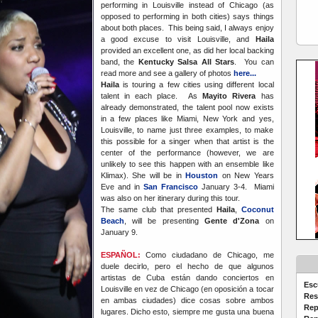
performing in Louisville instead of Chicago (as
opposed to performing in both cities) says things
about both places. This being said, I always enjoy
a good excuse to visit Louisville, and
Haila
provided an excellent one, as did her local backing
band, the
Kentucky Salsa All Stars
. You can
read more and see a gallery of photos
here...
Haila
is touring a few cities using different local
talent in each place. As
Mayito Rivera
has
already demonstrated, the talent pool now exists
in a few places like Miami, New York and yes,
Louisville, to name just three examples, to make
this possible for a singer when that artist is the
center of the performance (however, we are
unlikely to see this happen with an ensemble like
Klimax). She will be in
Houston
on New Years
Eve and in
San Francisco
January 3-4. Miami
was also on her itinerary during this tour.
The same club that presented
Haila
,
Coconut
Beach
, will be presenting
Gente d'Zona
on
January 9.
ESPAÑOL:
Como ciudadano de Chicago, me
duele decirlo, pero el hecho de que algunos
artistas de Cuba están dando conciertos en
Esc
Louisville en vez de Chicago (en oposición a tocar
Res
en ambas ciudades) dice cosas sobre ambos
Rep
lugares. Dicho esto, siempre me gusta una buena