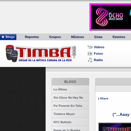
Blogs
Reportes
Grupos
Músicos
Giras
Eventos
Videos
Fotos
Radio
BLOGS
La Última
Sin Clave No Hay Na
|
Share
Pa' Ponerte En Talla
("...Aaay 
Timbera Mayor
NYC Bulletin
Poeta de la Rumba