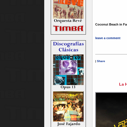
Coconut Beach in F
leave a comment
|
Share
La H