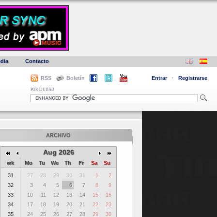
dia
Contacto
RSS
Boletín
Entrar
·
Registrarse
POR CIUDAD
ARCHIVO
Aug 2026
wk
Mo
Tu
We
Th
Fr
Sa
Su
31
27
28
29
30
31
1
2
32
3
4
5
6
7
8
9
33
10
11
12
13
14
15
16
34
17
18
19
20
21
22
23
35
24
25
26
27
28
29
30