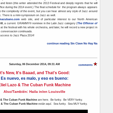
and listen (this writer attended the 2013 Festival and deeply regrets that he will
ffice during the 2014 event.) The final schedule for the program always appears
to the complexity of the event, but you can hear almost any style of Jazz around
ek. There is a mini-symposium on Jazz as well.
nacubano.com
web site, and of particular interest to our North American
ill
, a current GRAMMY® nominee in the Latin Jazz category (
The Offense of
m at the festival with his whole orchestra, and later, he will record a new project in
 conversacion continuada
.
success to Jazz Plaza 2014!
continue reading Sin Clave No Hay Na
Saturday, 06 December 2014, 09:31 AM
comments
It's New, It's Baaad, and That's Good:
Es nuevo, es malo, y eso es bueno:
Eliel Lazo & The Cuban Funk Machine
Also/También: Haila in/en Louisville
o & The Cuban Funk Machine
are here. Be funky. Be VERY funky.
o & The Cuban Funk Machine
están aquí. Sea funky. Sea MUY funky.