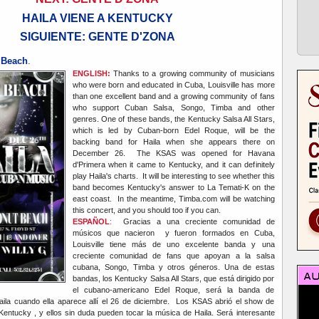
HAILA VIENE A KENTUCKY
SIGUIENTE: GENTE D'ZONA
 Beach
.
ENGLISH:
Thanks to a growing community of musicians
who were born and educated in Cuba, Louisville has more
than one excellent band and a growing community of fans
who support Cuban Salsa, Songo, Timba and other
genres. One of these bands, the Kentucky Salsa All Stars,
which is led by Cuban-born Edel Roque, will be the
backing band for Haila when she appears there on
December 26. The KSAS was opened for Havana
d'Primera when it came to Kentucky, and it can definitely
play Haila's charts. It will be interesting to see whether this
band becomes Kentucky's answer to La Temati-K on the
east coast. In the meantime, Timba.com will be watching
this concert, and you should too if you can.
ESPAÑOL
:
Gracias a una creciente comunidad de
músicos que nacieron y fueron formados en Cuba,
Louisville tiene más de uno excelente banda y una
creciente comunidad de fans que apoyan a la salsa
cubana, Songo, Timba y otros géneros. Una de estas
bandas, los Kentucky Salsa All Stars, que está dirigido por
el cubano-americano Edel Roque, será la banda de
la cuando ella aparece allí el 26 de diciembre. Los KSAS abrió el show de
entucky , y ellos sin duda pueden tocar la música de Haila. Será interesante