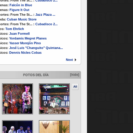
ortes:
From The St...
:
Cubadisco 2...
enas:
Falcón in Blue
enas:
Figure It Out
ortes:
From The St...
:
Jazz Plaza ...
nda:
Cuban Music Store
ortes:
From The St...
:
Cubadisco 2...
os:
Tom Ehrlich
icos:
Juan Formell
icos:
Yordamis Megret Planes
icos:
Yasser Morejón Pino
icos:
José Luis "Changuito" Quintana...
icos:
Dennis Nicles Cobas
Next
[hide]
FOTOS DEL DÍA
All