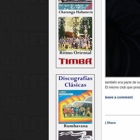
también era parte de su 
El mismo club que pre
leave a comment
|
Share