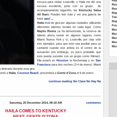
Rep
excusa para visitar Louisville, y Haila me dió una
Res
excusa excelente, junto con su grupo de
Res
acompánamiento lugareño, las
Kentucky Salsa
Rep
All Stars
. Puedes leer más y ver una galería de
Tie
fotos
aquí ...
Rep
Haila
está de gira por algunas ciudades utilizando
Fot
diferentes talentos locales en cada lugar. Como
Mus
Mayito Rivera
ya ha demostrado, la reserva de
Mus
talento ahora existe en algunos lugares como
Mus
Miami, Nueva York y sí, Louisville, por citar sólo
Mus
tres ejemplos, para que esto sea posible para un
Mus
cantante cuando ese artista es el centro de la
actuación (sin embargo, es poco probable que
esto pueda suceder con un grupo como Klimax).
Ella estará en
Houston
la Nochevieja y en
San
Francisco
para dos noches (3-4 de enero). Miami
itinerario durante esta gira.
sentó a
Haila
,
Coconut Beach
, presentará a
Gente d'Zona
el 9 de enero.
continue reading Sin Clave No Hay Na
Saturday, 20 December 2014, 08:18 AM
comments
HAILA COMES TO KENTUCKY
NEXT: GENTE D'ZONA