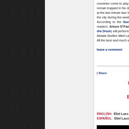
countries come to play 
remain trapped in his o
at the last minute due 
the city during the we
According to the
Sue
readers:
Arturo O'Farr
the Drum
) will perfor
Abdala Studios titled
La
All the best and much 
leave a comment
|
Share
ENGLISH:
Eliel Laz
ESPAÑOL
:
Eliel Laz