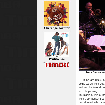
Pupy Cantor
an
In the late 1990s, and
some bands from Cuba 
various city festivals
were happening, as a 
this music at little or
from a city budget tha
has dramatically redu