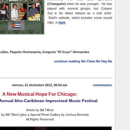
(Changuito)
when he was younger. He has
played with several groups, but
Cubano
Soy
is his debut release as a solo artist.
Raúl's website, which includes some sound
clips, is
here
.
zález, Paquito Hechavarria, Gregorio "El Goyo" Hernandez
continue reading Sin Clave No Hay Na
viernes, 21 diciembre 2012, 06:54 am
comentarios
A New Musical Hope For Chicago:
Annual Afro-Caribbean Improvised Music Festival
Article by Bill Tilford
 by Bill Tilford (plus a Special Photo Gallery by Joshua Bennett)
All Rights Reserved