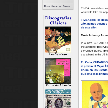
Russ Hamer on Dance
TIMBA.com wishes you 
wanted to take the opp
TIMBA.com les desea
año, hemos quierido
de este año:
Music Industry Awar
In Cuba's CUBADIS
the award for Best Alb
the United States,
Timb
that a band in the US h
En Cuba, CUBADISC
el premio al Mejor Á
grupo en los Estado
que esta es la primer