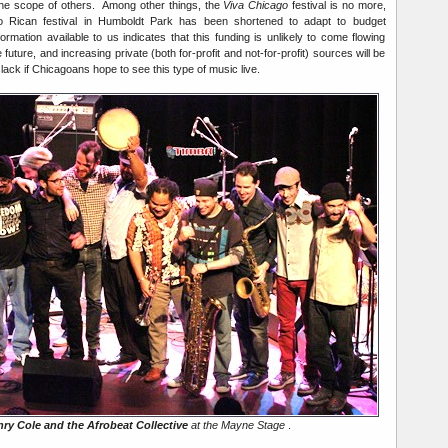
the scope of others. Among other things, the
Viva Chicago
festival is no more,
o Rican festival in Humboldt Park has been shortened to adapt to budget
rmation available to us indicates that this funding is unlikely to come flowing
future, and increasing private (both for-profit and not-for-profit) sources will be
lack if Chicagoans hope to see this type of music live.
ry Cole and the Afrobeat Collective
at the Mayne Stage
.