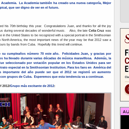
a Academia. La Academia también ha creado una nueva categoría, Mejor
cal, que ser digno de ver en el futuro.
ed his 70th birthday this year. Congratulations Juan, and thanks for all the joy
 us during several decades of wonderful music. Also, the late
Celia Cruz
was
e in the United States to be recognized with a special portrait in the Smithsonian
in North America, the most important news of the year may be that 2012 saw a
 tours by bands from Cuba. Hopefully this trend will continue.
ó su cumpleaños número 70 este año. Felicidades Juan, y gracias por
nos ha llevado durante varias décadas de música maravillosa. Además, la
 fue seleccionado por votación popular en los Estados Unidos para ser
rato especial en la Smithsonian Institution. Para los fans en América del
ás importante del año puede ser que el 2012 se registró un aumento
as con grupos de Cuba. Esperemos que esta tendencia va a continuar.
f 2012/
Grupo más excitante de 2012
: