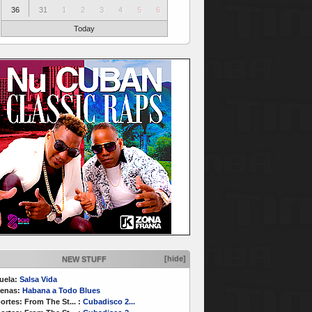
36
31
1
2
3
4
5
6
Today
[hide]
NEW STUFF
uela:
Salsa Vida
enas:
Habana a Todo Blues
ortes:
From The St...
:
Cubadisco 2...