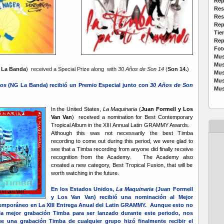
Rep
Res
Res
Rep
Tie
Rep
Fot
Mus
Mus
 La Banda
) received a Special Prize along with
30 Años de Son 14
(
Son 14.
)
Mus
Mus
ños
(NG La Banda) recibió un Premio Especial junto con
30 Años de Son
Mus
In the United States,
La Maquinaria
(
Juan Formell y Los
Van Van
) received a nomination for Best Contemporary
Tropical Album in the XIII Annual Latin GRAMMY Awards.
Although this was not necessarily the best Timba
recording to come out during this period, we were glad to
see that a Timba recording from anyone did finally receive
recognition from the Academy. The Academy also
created a new category, Best Tropical Fusion, that will be
worth watching in the future.
En los Estados Unidos,
La Maquinaria
(Juan Formell
y Los Van Van) recibió una nominación al Mejor
emporáneo en La XIII Entrega Anual del Latin GRAMMY. Aunque esto no
la mejor grabación Timba para ser lanzado durante este periodo, nos
e una grabación Timba de cualquier grupo hizó finalmente recibir el