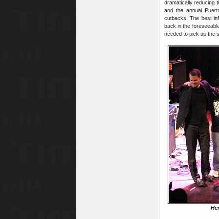
dramatically reducing 
and the annual Puert
cutbacks. The best info
back in the foreseeable 
needed to pick up the s
Hen