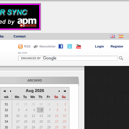
ia
Contact
RSS
Newsletter
Login
·
Register
BY CITY
ARCHIVO
Aug 2026
wk
Mo
Tu
We
Th
Fr
Sa
Su
31
27
28
29
30
31
1
2
32
3
4
5
6
7
8
9
33
10
11
12
13
14
15
16
34
17
18
19
20
21
22
23
35
24
25
26
27
28
29
30