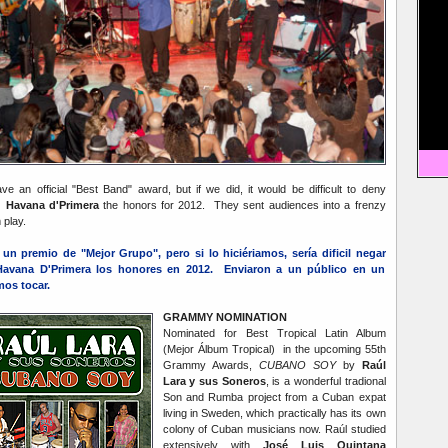
 an official "Best Band" award, but if we did, it would be difficult to deny
 Havana d'Primera
the honors for 2012. They sent audiences into a frenzy
 play.
n premio de "Mejor Grupo", pero si lo hiciériamos, sería dificil negar
Havana D'Primera los honores en 2012. Enviaron a un público en un
mos tocar.
GRAMMY NOMINATION
Nominated for Best Tropical Latin Album
(Mejor Álbum Tropical) in the upcoming 55th
Grammy Awards,
CUBANO SOY
by
Raúl
Lara y sus Soneros
, is a wonderful tradional
Son and Rumba project from a Cuban expat
living in Sweden, which practically has its own
colony of Cuban musicians now. Raúl studied
extensively with
José Luis Quintana