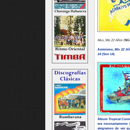
Also,
Mis 22 Años
(
NG
Asimismo,
Mis 22 A
14
(Son 14)
Álbum Tropical Cont
era necesariamente 
alegramos de ver qu