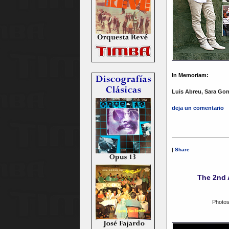
In Memoriam:
Luis Abreu, Sara Gon
deja un comentario
|
Share
The 2nd 
Photos