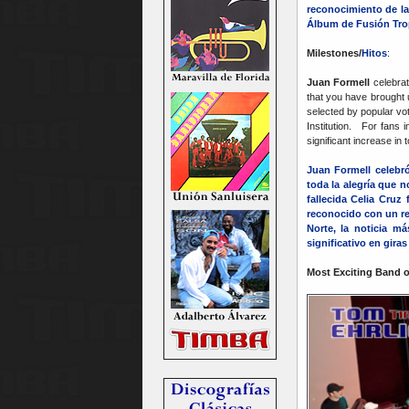
reconocimiento de l
Álbum de Fusión Tropi
Milestones/
Hitos
:
Juan Formell
celebrat
that you have brought
selected by popular vot
Institution. For fans 
significant increase in
Juan Formell celebr
toda la alegría que 
fallecida Celia Cruz
reconocido con un ret
Norte, la noticia m
significativo en gir
Most Exciting Band o