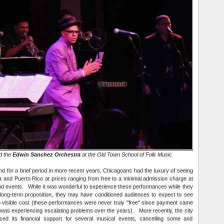
d the
Edwin Sanchez Orchestra
at the Old Town School of Folk Music
 for a brief period in more recent years, Chicagoans had the luxury of seeing
and Puerto Rico at prices ranging from free to a minimal admission charge at
 and events. While it was wonderful to experience these performances while they
long-term proposition, they may have conditioned audiences to expect to see
 no visible cost (these performances were never truly "free" since payment came
t was experiencing escalating problems over the years). More recently, the city
ced its financial support for several musical events, cancelling some and