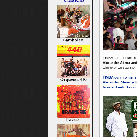
TIMBA.com doesn't have
Alexander Abreu and
wherever we saw them
TIMBA.com no tiene u
Alexander Abreu y 
frenesi donde los vi