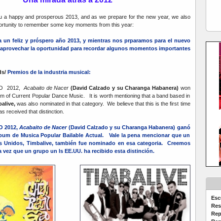
a happy and prosperous 2013, and as we prepare for the new year, we also
ortunity to remember some key moments from this year:
 un feliz y próspero año 2013, y mientras nos prparamos para el nuevo
 aprovechar la oportunidad para recordar algunos momentos importantes
ds/
Premios de la industria musical:
CO 2012,
Acabaito de Nacer
(David Calzado y su Charanga Habanera)
won
um of Current Popular Dance Music. It is worth mentioning that a band based in
alive,
was also nominated in that category. We believe that this is the first time
as received that distinction.
O 2012,
Acabaito de Nacer
(David Calzado y su Charanga Habanera) ganó
lbum de Musica Popular Bailable Actual. Vale la pena mencionar que un
s Unidos, Timbalive, también fue nominado en esa categoria. Creemos
a vez que un grupo un ls EE.UU. ha recibido esta distinción.
Esc
Res
Rep