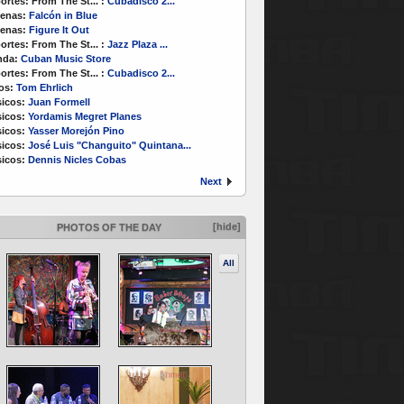
ortes:
From The St...
:
Cubadisco 2...
enas:
Falcón in Blue
enas:
Figure It Out
ortes:
From The St...
:
Jazz Plaza ...
nda:
Cuban Music Store
ortes:
From The St...
:
Cubadisco 2...
os:
Tom Ehrlich
icos:
Juan Formell
icos:
Yordamis Megret Planes
icos:
Yasser Morejón Pino
icos:
José Luis "Changuito" Quintana...
icos:
Dennis Nicles Cobas
Next
[hide]
PHOTOS OF THE DAY
All