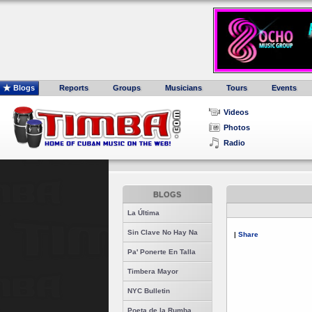
Blogs
Reports
Groups
Musicians
Tours
Events
Videos
Photos
Radio
BLOGS
La Última
Sin Clave No Hay Na
|
Share
Pa' Ponerte En Talla
Timbera Mayor
NYC Bulletin
Poeta de la Rumba