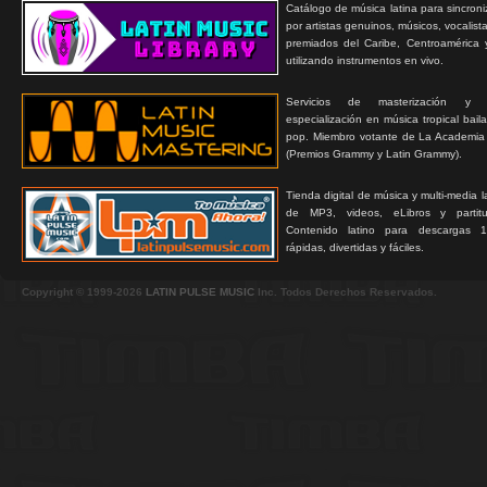
Catálogo de música latina para sincroni
por artistas genuinos, músicos, vocalist
premiados del Caribe, Centroamérica 
utilizando instrumentos en vivo.
Servicios de masterización y
especialización en música tropical bail
pop. Miembro votante de La Academia
(Premios Grammy y Latin Grammy).
Tienda digital de música y multi-media 
de MP3, videos, eLibros y partitur
Contenido latino para descargas 1
rápidas, divertidas y fáciles.
Copyright © 1999-2026
LATIN PULSE MUSIC
Inc. Todos Derechos Reservados.