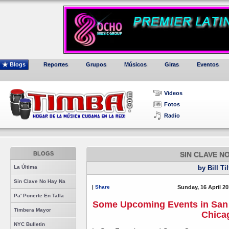
Blogs
Reportes
Grupos
Músicos
Giras
Eventos
Videos
Fotos
Radio
BLOGS
SIN CLAVE N
La Última
by Bill Ti
Sin Clave No Hay Na
|
Share
Sunday, 16 April 20
Pa' Ponerte En Talla
Some Upcoming Events in San 
Timbera Mayor
Chica
NYC Bulletin