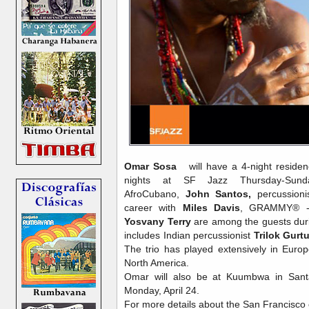
Omar Sosa
will have a 4-night residenc
nights at SF Jazz Thursday-Sunda
AfroCubano,
John Santos,
percussion
career with
Miles Davis
, GRAMMY® -w
Yosvany Terry
are among the guests durin
includes Indian percussionist
Trilok Gurt
The trio has played extensively in Europe
North America.
Omar will also be at Kuumbwa in San
Monday, April 24.
For more details about the San Francisco