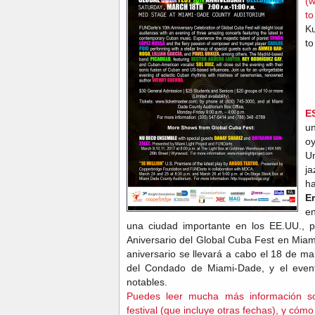
(w
to
Ku
to
E
u
o
U
j
h
E
en
una ciudad importante en los EE.UU., p
Aniversario del Global Cuba Fest en Miam
aniversario se llevará a cabo el 18 de m
del Condado de Miami-Dade, y el evento
notables.
Puedes leer mucha más información sobr
festival (que incluye otras fechas), y có