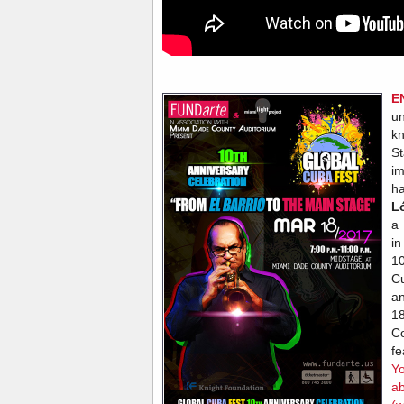
E
u
kn
S
im
h
L
a 
in
1
C
an
1
C
fe
Yo
ab