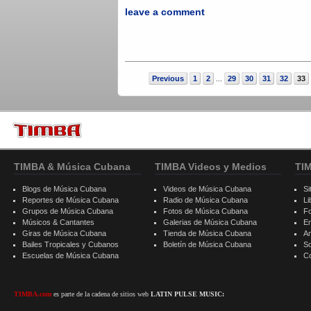
leave a comment
Previous
1
2
29
30
31
32
33
...
TIMBA & Música Cubana
TIMBA Videos y Medios
TI
Blogs de Música Cubana
Videos de Música Cubana
Si
Reportes de Música Cubana
Radio de Música Cubana
Li
Grupos de Música Cubana
Fotos de Música Cubana
F
Músicos & Cantantes
Galerias de Música Cubana
E
Giras de Música Cubana
Tienda de Música Cubana
A
Bailes Tropicales y Cubanos
Boletín de Música Cubana
S
Escuelas de Música Cubana
C
TIMBA.com
es parte de la cadena de sitios web
LATIN PULSE MUSIC: