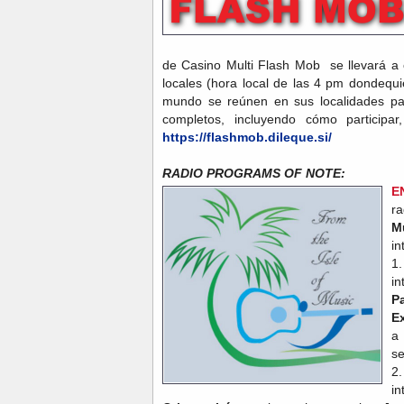
de Casino Multi Flash Mob se llevará a 
locales (hora local de las 4 pm dondequi
mundo se reúnen en sus localidades para
completos, incluyendo cómo participar,
https://flashmob.dileque.si/
RADIO PROGRAMS OF NOTE:
E
r
M
in
1
i
P
E
a
se
2
in