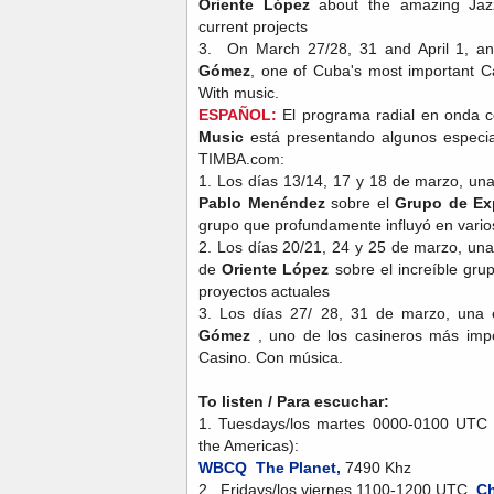
Oriente López
about the amazing Jaz
current projects
3. On March 27/28, 31 and April 1, an
Gómez
, one of Cuba's most important 
With music.
ESPAÑOL:
El programa radial en onda co
Music
está presentando algunos especial
TIMBA.com:
1. Los días 13/14, 17 y 18 de marzo, una
Pablo Menéndez
sobre el
Grupo de Ex
grupo que profundamente influyó en vario
2. Los días 20/21, 24 y 25 de marzo, una
de
Oriente López
sobre el increíble gru
proyectos actuales
3. Los días 27/ 28, 31 de marzo, una 
Gómez
, uno de los casineros más imp
Casino. Con música.
To listen / Para escuchar:
1. Tuesdays/los martes 0000-0100 UTC
the Americas):
WBCQ The Planet,
7490 Khz
2. Fridays/los viernes 1100-1200 UTC,
Ch