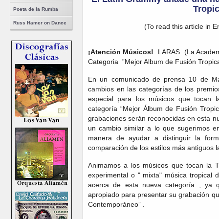
Tropic
Poeta de la Rumba
Russ Hamer on Dance
(To read this article in E
¡Atención Músicos!
LARAS (La Academia
Categoria ”Mejor Album de Fusión Tropica
En un comunicado de prensa 10 de M
cambios en las categorías de los prem
especial para los músicos que tocan l
categoría “Mejor Álbum de Fusión Tropi
grabaciones serán reconocidas en esta n
un cambio
similar a lo que
sugerimos e
manera de
ayudar a distinguir
la
for
comparación de los
estilos más antiguos
l
Animamos a
los
músicos que tocan
la T
experimental
o "
mixta"
música tropical
d
acerca de esta
nueva categoría
, ya
apropiado
para presentar
su grabación
qu
Contemporáneo”
.