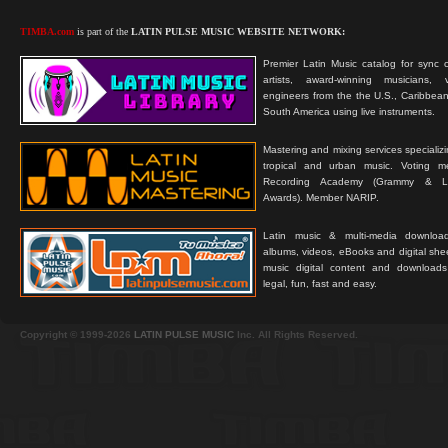
TIMBA.com
is part of the
LATIN PULSE MUSIC WEBSITE NETWORK:
Premier Latin Music catalog for sync c
artists, award-winning musicians, 
engineers from the the U.S., Caribbean
South America using live instruments.
Mastering and mixing services specializ
tropical and urban music. Voting 
Recording Academy (Grammy & L
Awards). Member NARIP.
Latin music & multi-media downloa
albums, videos, eBooks and digital shee
music digital content and downloa
legal, fun, fast and easy.
Copyright © 1999-2026
LATIN PULSE MUSIC
Inc. All Rights Reserved.