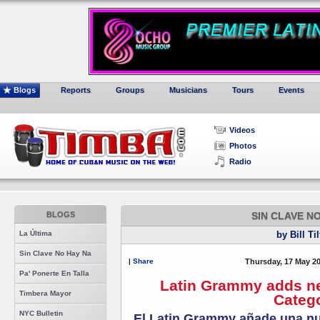
Blogs
Reports
Groups
Musicians
Tours
Events
Videos
Photos
Radio
BLOGS
SIN CLAVE N
La Última
by Bill Ti
Sin Clave No Hay Na
|
Share
Thursday, 17 May 2
Pa' Ponerte En Talla
Latin Grammy adds ne
Timbera Mayor
Categ
NYC Bulletin
El Latin Grammy añade una nu