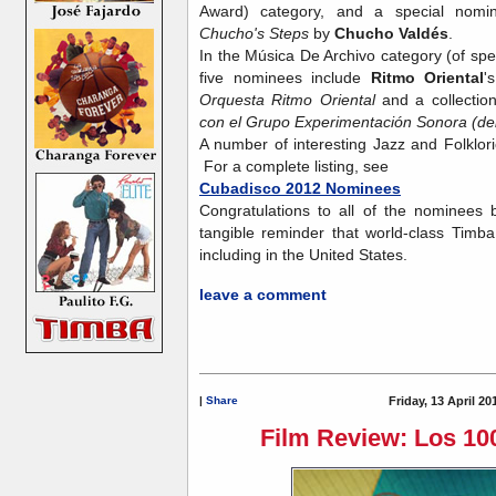
Award) category, and a special nomin
Chucho's Steps
by
Chucho Valdés
.
In the Música De Archivo category (of speci
five nominees include
Ritmo Oriental
'
Orquesta Ritmo Oriental
and a collectio
con el Grupo Experimentación Sonora (del
A number of interesting Jazz and Folklori
For a complete listing, see
Cubadisco 2012 Nominees
Congratulations to all of the nominees 
tangible reminder that world-class Timb
including in the United States.
leave a comment
|
Share
Friday, 13 April 20
Film Review: Los 1