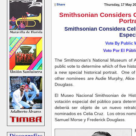
|
Share
Thursday, 17 May 2
Smithsonian Considers C
Portra
Smithsonian Considera Celi
Especi
Vote By Public 
Voto Por El Públ
The Smithsonian's National Museum of Am
public vote to determine which of five histo
a new special historical portrait. One 
other nominees are Audie Murphy, Alice
Douglass.
El Museo Nacional Smithsonian de Hist
votación especial del público para determ
deberiá ser objeto de un nuevo retrat
nominados es Celia Cruz. Los otros nomi
Samuel Morse y Frederick Douglass.