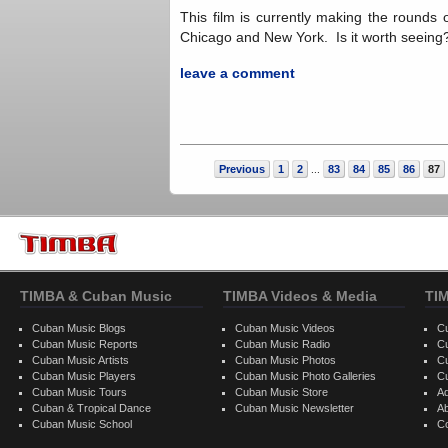
This film is currently making the rounds of
Chicago and New York. Is it worth seein
leave a comment
Previous
1
2
83
84
85
86
87
...
TIMBA & Cuban Music
TIMBA Videos & Media
TI
Cuban Music Blogs
Cuban Music Videos
C
Cuban Music Reports
Cuban Music Radio
C
Cuban Music Artists
Cuban Music Photos
C
Cuban Music Players
Cuban Music Photo Galleries
C
Cuban Music Tours
Cuban Music Store
Ad
Cuban & Tropical Dance
Cuban Music Newsletter
A
Cuban Music School
C