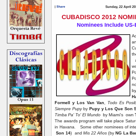
|
Share
Sunday, 22 April 20
CUBADISCO 2012 NOM
Nominees Include US
Ac
a
Cu
t
a
w
P
P
n
b
H
Formell y Los Van Van
,
Todo Es Posi
Siempre Pupy
by
Pupy y Los Que Son 
Timba Pa' To' El Mundo
by Miami's own
The awards program will take place Satur
in Havana. Some other nominees of inte
Son 14
) and
Mis 22 Años
(by
NG La Ba