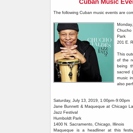
Cuban Music Even
The following Cuban music events are com
Monday,
Chucho 
Park
201 E. R
This out
of the 
being t
sacred 
music i
also per
Saturday, July 13, 2019, 1:00pm-9:00pm
Jane Bunnett & Maqueque at Chicago La
Jazz Festival
Humboldt Park
1400 N. Sacramento, Chicago, Illinois
Maqueque is a headliner at this festiv