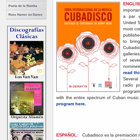
ENGLIS
Poeta de la Rumba
importan
Russ Hamer on Dance
a par 
United 
most co
publish
to brin
Cubadis
gallerie
of seve
nominee
read thi
Several 
radio 
program
with the entire spectrum of Cuban mus
program here.
ESPAÑOL
: Cubadisco es la premiación 