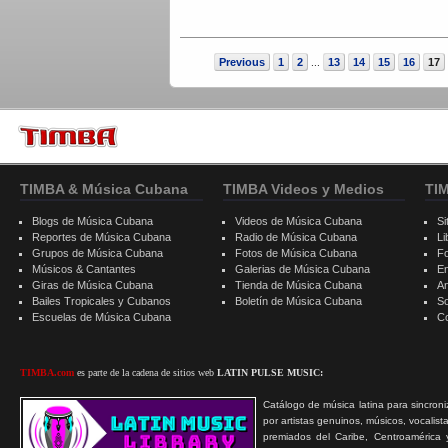
Previous
1
2
13
14
15
16
17
...
TIMBA & Música Cubana
TIMBA Videos y Medios
TI
Blogs de Música Cubana
Videos de Música Cubana
Si
Reportes de Música Cubana
Radio de Música Cubana
Li
Grupos de Música Cubana
Fotos de Música Cubana
F
Músicos & Cantantes
Galerias de Música Cubana
E
Giras de Música Cubana
Tienda de Música Cubana
A
Bailes Tropicales y Cubanos
Boletín de Música Cubana
S
Escuelas de Música Cubana
C
TIMBA.com
es parte de la cadena de sitios web
LATIN PULSE MUSIC:
Catálogo de música latina para sincroni
por artistas genuinos, músicos, vocalist
premiados del Caribe, Centroamérica 