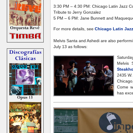
3:30 PM – 4:30 PM: Chicago Latin Jazz Col
Tribute to Jerry Gonzalez
5 PM – 6 PM: Jane Bunnett and Maquequ
For more details, see
Chicago Latin Jazz
Melvis Santa and Ashedi are also perform
July 13 as follows:
Saturda
Melvis
Steakh
2435 W.
Chicago,
Come wi
has exce