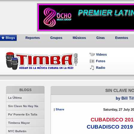
Blogs
Reportes
Grupos
Músicos
Giras
Eventos
Videos
Fotos
Radio
BLOGS
SIN CLAVE N
La Última
by Bill Ti
Sin Clave No Hay Na
|
Share
Saturday, 27 July 2
Pa' Ponerte En Talla
CUBADISCO 201
Timbera Mayor
CUBADISCO 2019
NYC Bulletin