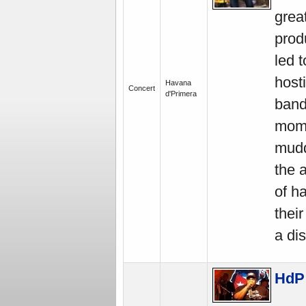
grea
prod
led 
host
Havana
Concert
d'Primera
band
mome
mudd
the 
of h
thei
a dis
HdP