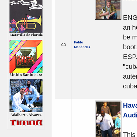
ENGL
an h
be m
Pablo
CD
boot
Menéndez
ESPA
"cub
auté
cuba
Hava
Aud
This