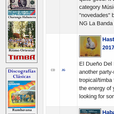
category Músi
"novedades" be
NG La Banda 
Hast
2017
El Dueño Del
CD
JG
another party
tropical/timba
the energy of
looking for so
Haba