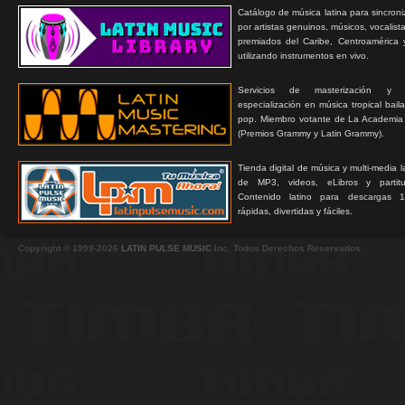
Catálogo de música latina para sincroni
por artistas genuinos, músicos, vocalist
premiados del Caribe, Centroamérica 
utilizando instrumentos en vivo.
Servicios de masterización y
especialización en música tropical bail
pop. Miembro votante de La Academia
(Premios Grammy y Latin Grammy).
Tienda digital de música y multi-media 
de MP3, videos, eLibros y partitur
Contenido latino para descargas 1
rápidas, divertidas y fáciles.
Copyright © 1999-2026
LATIN PULSE MUSIC
Inc. Todos Derechos Reservados.