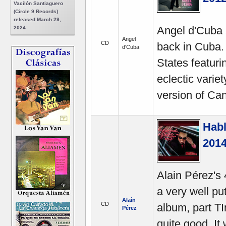
Vacilón Santiaguero
(Circle 9 Records)
released March 29,
Angel d'Cuba 
2024
Angel
CD
back in Cuba. 
d'Cuba
States featur
eclectic varie
version of Can
Habl
201
Alain Pérez's 
a very well pu
Alaín
CD
album, part TI
Pérez
quite good. It