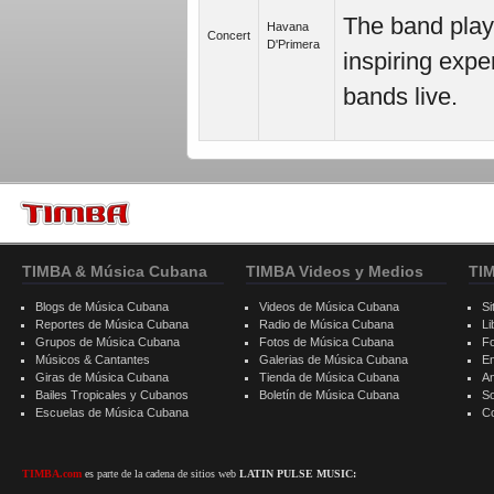
The band play
Havana
Concert
D'Primera
inspiring expe
bands live.
TIMBA & Música Cubana
TIMBA Videos y Medios
TI
Blogs de Música Cubana
Videos de Música Cubana
Si
Reportes de Música Cubana
Radio de Música Cubana
Li
Grupos de Música Cubana
Fotos de Música Cubana
F
Músicos & Cantantes
Galerias de Música Cubana
E
Giras de Música Cubana
Tienda de Música Cubana
A
Bailes Tropicales y Cubanos
Boletín de Música Cubana
S
Escuelas de Música Cubana
C
TIMBA.com
es parte de la cadena de sitios web
LATIN PULSE MUSIC: