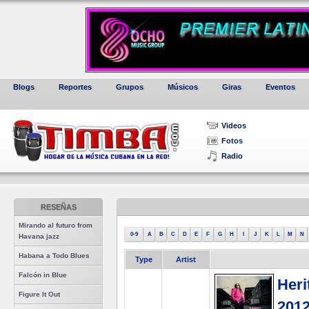
Blogs
Reportes
Grupos
Músicos
Giras
Eventos
Videos
Fotos
Radio
RESEÑAS
Mirando al futuro from
0-9
A
B
C
D
E
F
G
H
I
J
K
L
M
N
Havana jazz
Habana a Todo Blues
Type
Artist
Falcón in Blue
Heri
Figure It Out
2012