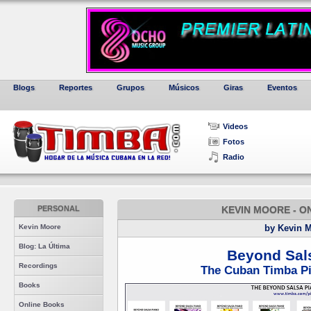
Blogs
Reportes
Grupos
Músicos
Giras
Eventos
Videos
Fotos
Radio
PERSONAL
KEVIN MOORE - O
Kevin Moore
by Kevin 
Blog: La Última
Beyond Sal
Recordings
The Cuban Timba Pi
Books
Online Books