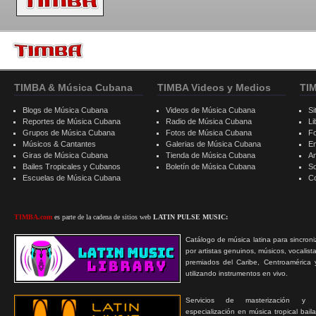
TIMBA & Música Cubana
TIMBA Videos y Medios
TI
Blogs de Música Cubana
Videos de Música Cubana
Si
Reportes de Música Cubana
Radio de Música Cubana
Li
Grupos de Música Cubana
Fotos de Música Cubana
F
Músicos & Cantantes
Galerias de Música Cubana
E
Giras de Música Cubana
Tienda de Música Cubana
A
Bailes Tropicales y Cubanos
Boletín de Música Cubana
S
Escuelas de Música Cubana
C
TIMBA.com
es parte de la cadena de sitios web
LATIN PULSE MUSIC:
Catálogo de música latina para sincroni
por artistas genuinos, músicos, vocalist
premiados del Caribe, Centroamérica 
utilizando instrumentos en vivo.
Servicios de masterización y
especialización en música tropical bail