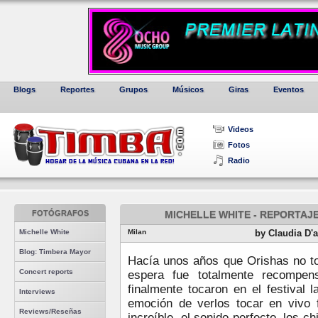
Blogs
Reportes
Grupos
Músicos
Giras
Eventos
Videos
Fotos
Radio
FOTÓGRAFOS
MICHELLE WHITE - REPORTAJE
Michelle White
Milan
by Claudia D
Blog: Timbera Mayor
Hacía unos años que Orishas no toc
Concert reports
espera fue totalmente recompen
finalmente tocaron en el festival 
Interviews
emoción de verlos tocar en vivo 
Reviews/Reseñas
increíble, el sonido perfecto, los c