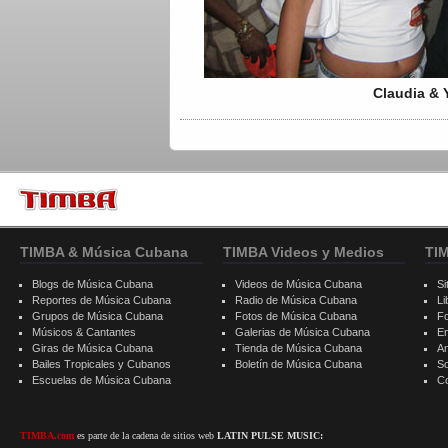
Claudia & 
TIMBA & Música Cubana
TIMBA Videos y Medios
TI
Blogs de Música Cubana
Videos de Música Cubana
Si
Reportes de Música Cubana
Radio de Música Cubana
Li
Grupos de Música Cubana
Fotos de Música Cubana
F
Músicos & Cantantes
Galerias de Música Cubana
E
Giras de Música Cubana
Tienda de Música Cubana
A
Bailes Tropicales y Cubanos
Boletín de Música Cubana
S
Escuelas de Música Cubana
C
TIMBA.com
es parte de la cadena de sitios web
LATIN PULSE MUSIC: