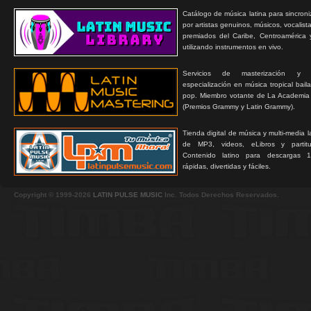
Catálogo de música latina para sincroni
por artistas genuinos, músicos, vocalist
premiados del Caribe, Centroamérica 
utilizando instrumentos en vivo.
Servicios de masterización y
especialización en música tropical bail
pop. Miembro votante de La Academia
(Premios Grammy y Latin Grammy).
Tienda digital de música y multi-media 
de MP3, videos, eLibros y partitur
Contenido latino para descargas 1
rápidas, divertidas y fáciles.
Copyright © 1999-2026
LATIN PULSE MUSIC
Inc. Todos Derechos Reservados.