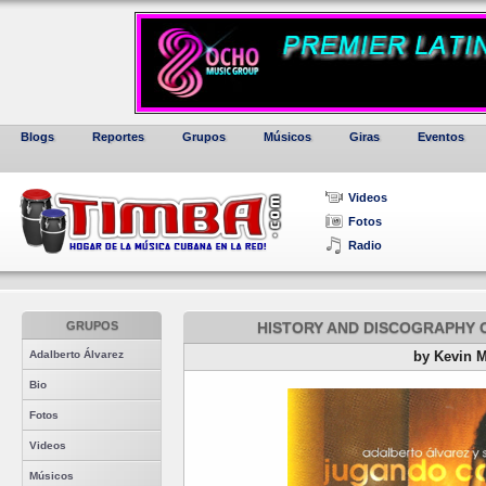
Blogs
Reportes
Grupos
Músicos
Giras
Eventos
Videos
Fotos
Radio
GRUPOS
HISTORY AND DISCOGRAPHY 
Adalberto Álvarez
by Kevin 
Bio
Fotos
Videos
Músicos