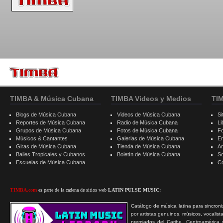
TIMBA & Música Cubana
TIMBA Videos y Medios
TI
Blogs de Música Cubana
Videos de Música Cubana
Si
Reportes de Música Cubana
Radio de Música Cubana
Li
Grupos de Música Cubana
Fotos de Música Cubana
F
Músicos & Cantantes
Galerias de Música Cubana
E
Giras de Música Cubana
Tienda de Música Cubana
A
Bailes Tropicales y Cubanos
Boletín de Música Cubana
S
Escuelas de Música Cubana
C
TIMBA.com
es parte de la cadena de sitios web
LATIN PULSE MUSIC:
Catálogo de música latina para sincroni
por artistas genuinos, músicos, vocalist
premiados del Caribe, Centroamérica 