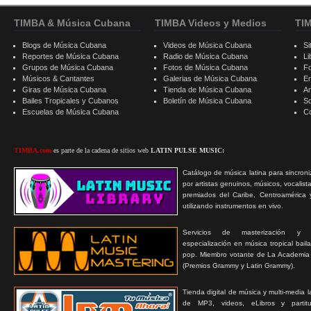
TIMBA & Música Cubana
TIMBA Videos y Medios
TI
Blogs de Música Cubana
Videos de Música Cubana
Si
Reportes de Música Cubana
Radio de Música Cubana
Li
Grupos de Música Cubana
Fotos de Música Cubana
F
Músicos & Cantantes
Galerias de Música Cubana
E
Giras de Música Cubana
Tienda de Música Cubana
A
Bailes Tropicales y Cubanos
Boletín de Música Cubana
S
Escuelas de Música Cubana
C
TIMBA.com
es parte de la cadena de sitios web
LATIN PULSE MUSIC:
Catálogo de música latina para sincroni
por artistas genuinos, músicos, vocalist
premiados del Caribe, Centroamérica 
utilizando instrumentos en vivo.
Servicios de masterización y
especialización en música tropical bail
pop. Miembro votante de La Academia
(Premios Grammy y Latin Grammy).
Tienda digital de música y multi-media 
de MP3, videos, eLibros y partitur