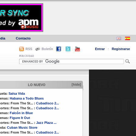
dia
Contacto
RSS
Boletín
Entrar
·
Registrarse
POR CIUDAD
[hide]
LO NUEVO
uela:
Salsa Vida
enas:
Habana a Todo Blues
ortes:
From The St...
:
Cubadisco 2...
ortes:
From The St...
:
Cubadisco 2...
enas:
Falcón in Blue
enas:
Figure It Out
ortes:
From The St...
:
Jazz Plaza ...
nda:
Cuban Music Store
ortes:
From The St...
:
Cubadisco 2...