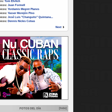
os:
Tom Ehrlich
icos:
Juan Formell
icos:
Yordamis Megret Planes
icos:
Yasser Morejón Pino
icos:
José Luis "Changuito" Quintana...
icos:
Dennis Nicles Cobas
Next
[hide]
FOTOS DEL DÍA