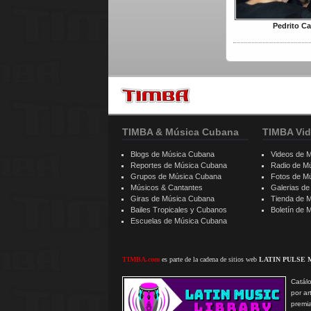
Pedrito Ca
TIMBA & Música Cubana
TIMBA Vid
Blogs de Música Cubana
Videos de 
Reportes de Música Cubana
Radio de M
Grupos de Música Cubana
Fotos de M
Músicos & Cantantes
Galerias d
Giras de Música Cubana
Tienda de 
Bailes Tropicales y Cubanos
Boletín de
Escuelas de Música Cubana
TIMBA.com
es parte de la cadena de sitios web
LATIN PULSE 
Catálo
por ar
premi