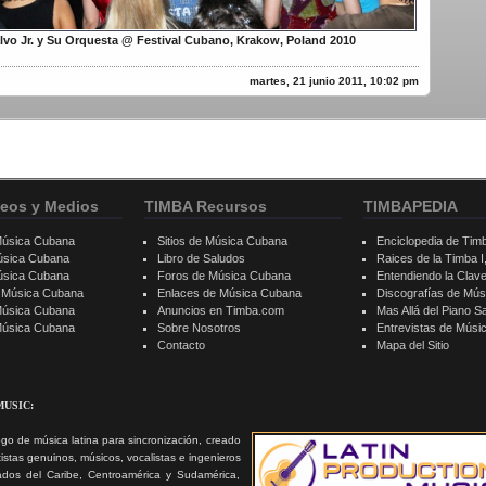
lvo Jr. y Su Orquesta @ Festival Cubano, Krakow, Poland 2010
martes, 21 junio 2011, 10:02 pm
eos y Medios
TIMBA Recursos
TIMBAPEDIA
Música Cubana
Sitios de Música Cubana
Enciclopedia de Tim
úsica Cubana
Libro de Saludos
Raices de la Timba I, 
úsica Cubana
Foros de Música Cubana
Entendiendo la Clav
e Música Cubana
Enlaces de Música Cubana
Discografías de Mú
Música Cubana
Anuncios en Timba.com
Mas Allá del Piano S
 Música Cubana
Sobre Nosotros
Entrevistas de Mús
Contacto
Mapa del Sitio
MUSIC:
go de música latina para sincronización, creado
tistas genuinos, músicos, vocalistas e ingenieros
ados del Caribe, Centroamérica y Sudamérica,