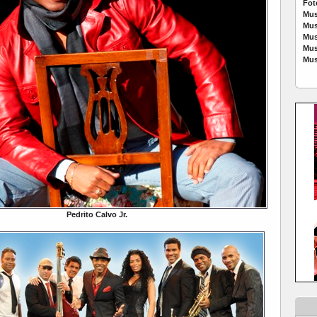
Fot
Mus
Mus
Mus
Mus
Mus
Pedrito Calvo Jr.