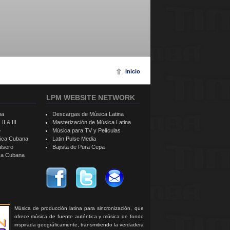
Inicio
LPM WEBSITE NETWORK
ba
Descargas de Música Latina
II & III
Masterización de Música Latina
e
Música para TV y Películas
sica Cubana
Latin Pulse Media
alsero
Bajista de Pura Cepa
ica Cubana
Música de producción latina para sincronización, que
ofrece música de fuente auténtica y música de fondo
inspirada geográficamente, transmitiendo la verdadera