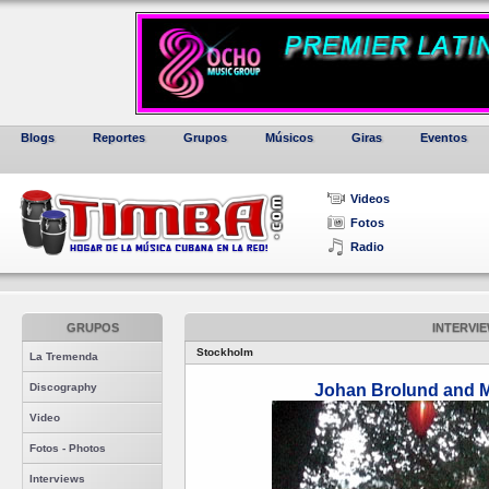
Blogs
Reportes
Grupos
Músicos
Giras
Eventos
Videos
Fotos
Radio
GRUPOS
INTERVI
Stockholm
La Tremenda
Discography
Johan Brolund and 
Video
Fotos - Photos
Interviews