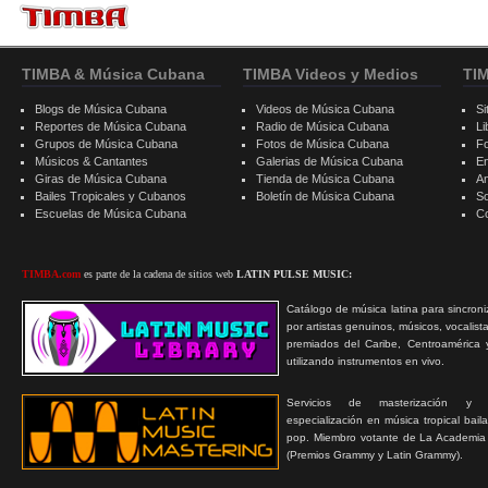
TIMBA & Música Cubana
TIMBA Videos y Medios
TI
Blogs de Música Cubana
Videos de Música Cubana
Si
Reportes de Música Cubana
Radio de Música Cubana
Li
Grupos de Música Cubana
Fotos de Música Cubana
F
Músicos & Cantantes
Galerias de Música Cubana
E
Giras de Música Cubana
Tienda de Música Cubana
A
Bailes Tropicales y Cubanos
Boletín de Música Cubana
S
Escuelas de Música Cubana
C
TIMBA.com
es parte de la cadena de sitios web
LATIN PULSE MUSIC:
Catálogo de música latina para sincroni
por artistas genuinos, músicos, vocalist
premiados del Caribe, Centroamérica 
utilizando instrumentos en vivo.
Servicios de masterización y
especialización en música tropical bail
pop. Miembro votante de La Academia
(Premios Grammy y Latin Grammy).