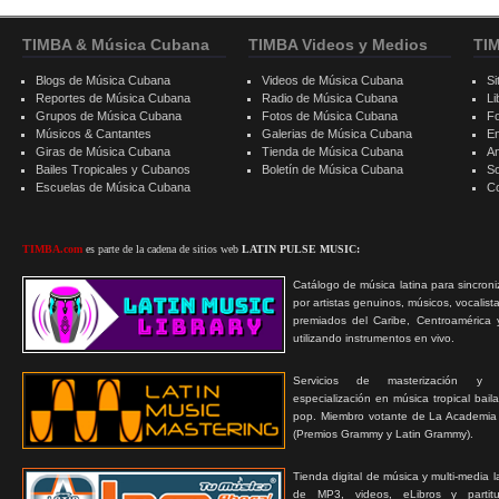
TIMBA & Música Cubana
TIMBA Videos y Medios
TI
Blogs de Música Cubana
Videos de Música Cubana
Si
Reportes de Música Cubana
Radio de Música Cubana
Li
Grupos de Música Cubana
Fotos de Música Cubana
F
Músicos & Cantantes
Galerias de Música Cubana
E
Giras de Música Cubana
Tienda de Música Cubana
A
Bailes Tropicales y Cubanos
Boletín de Música Cubana
S
Escuelas de Música Cubana
C
TIMBA.com
es parte de la cadena de sitios web
LATIN PULSE MUSIC:
Catálogo de música latina para sincroni
por artistas genuinos, músicos, vocalist
premiados del Caribe, Centroamérica 
utilizando instrumentos en vivo.
Servicios de masterización y
especialización en música tropical bail
pop. Miembro votante de La Academia
(Premios Grammy y Latin Grammy).
Tienda digital de música y multi-media 
de MP3, videos, eLibros y partitur