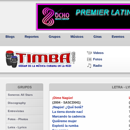
Blogs
Reportes
Grupos
Músicos
Giras
Eventos
Videos
Fotos
Radio
GRUPOS
LETRA - LY
Soneros All Stars
¡Dime Nagüe!
(2004 - SASCD041)
Discography
¡Nagüe! ¿Qué bolá?
Entrevistas
La tierra donde nací
Marcando la cadencia
Fotos - Photos
Quiéreme mujer
Explotó la rumba
Letra - Lyrics