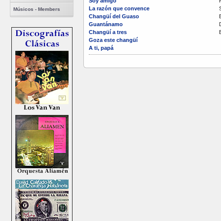
Soy amigo
La razón que convence
Músicos - Members
Changüí del Guaso
Guantánamo
Changüí a tres
Goza este changüí
A ti, papá