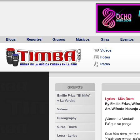
Blogs
Reportes
Grupos
Músicos
Giras
Eventos
Videos
Fotos
Radio
GRUPOS
Emilio Frias "El Niño"
Lyrics - Más Duro
y La Verdad
By Emilio Frías, Wif
Arr. Wifredo Naranjo
Videos
Discography
¡Vamos La Verdad!
Pa’ que se ponga
Giras - Tours
Dale bien duro, pa’ qu
Letra - Lyrics
Y dale con ganas, pa’ 