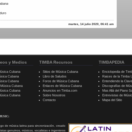
Habana
duro
martes, 14 julio 2020, 06:41 am
eos y Medios
TIMBA Recursos
TIMBAPEDIA
Música Cubana
Sitios de Música Cubana
Enciclopedia de Tim
úsica Cubana
Libro de Saludos
Raices de la Timba I, 
úsica Cubana
Foros de Música Cubana
Entendiendo la Clav
e Música Cubana
Enlaces de Música Cubana
Discografías de Mú
Música Cubana
Anuncios en Timba.com
Mas Allá del Piano S
 Música Cubana
Sobre Nosotros
Entrevistas de Mús
Contacto
Mapa del Sitio
MUSIC:
go de música latina para sincronización, creado
tistas genuinos, músicos, vocalistas e ingenieros