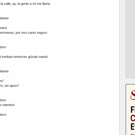
la calle, ay, la gente a mí me llama
Habana
 mano
hermanos, por eso canto seguro
duro
 mi tumbao entonces gózalo mamá
Habana
es”
o, sin apuro”
duro
o mienten!
duro