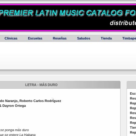
Clinicas
Escuelas
Reseñas
Saludos
Tienda
Timbape
LETRA - MÁS DURO
Esc
Res
redo Naranjo, Roberto Carlos Rodríguez
Rep
 & Dayron Ortega
Rep
Res
Res
Rep
Tie
e se ponga más duro
Rep
que se entere La Habana