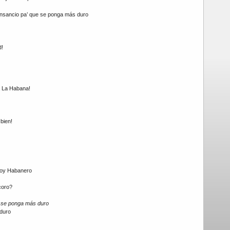
ansancio pa’ que se ponga más duro
d!
a La Habana!
 bien!
soy Habanero
coro?
e se ponga más duro
duro