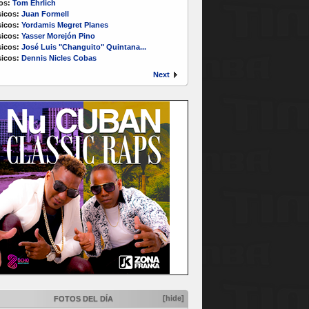
os:
Tom Ehrlich
icos:
Juan Formell
icos:
Yordamis Megret Planes
icos:
Yasser Morejón Pino
icos:
José Luis "Changuito" Quintana...
icos:
Dennis Nicles Cobas
Next
[hide]
FOTOS DEL DÍA