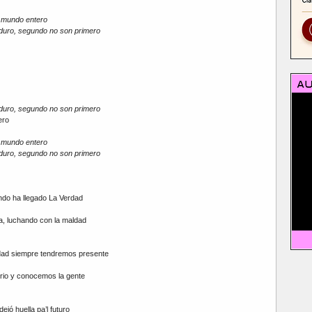
l mundo entero
duro, segundo no son primero
duro, segundo no son primero
ero
l mundo entero
duro, segundo no son primero
undo ha llegado La Verdad
a, luchando con la maldad
idad siempre tendremos presente
rio y conocemos la gente
ejó huella pa’l futuro