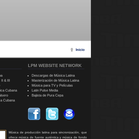
Inicio
LPM WEBSITE NETWORK
ba
Descargas de Música Latina
II & III
Masterización de Música Latina
e
Música para TV y Películas
sica Cubana
Latin Pulse Media
alsero
Bajista de Pura Cepa
ica Cubana
Música de producción latina para sincronización, que
ofrece música de fuente auténtica y música de fondo