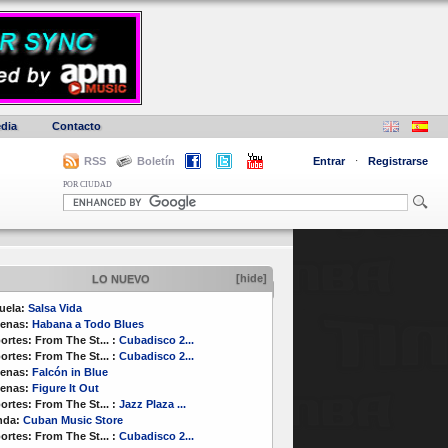
dia
Contacto
RSS
Boletín
Entrar
·
Registrarse
POR CIUDAD
[hide]
LO NUEVO
uela:
Salsa Vida
enas:
Habana a Todo Blues
ortes:
From The St...
:
Cubadisco 2...
ortes:
From The St...
:
Cubadisco 2...
enas:
Falcón in Blue
enas:
Figure It Out
ortes:
From The St...
:
Jazz Plaza ...
nda:
Cuban Music Store
ortes:
From The St...
:
Cubadisco 2...