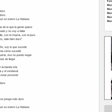
Fot
Mus
Mus
duro
Mus
duro
Mus
que se entere La Habana
Mus
e de lo que la gente quiere
ado y no voy a fallar
lle, con el chama, con el puro
es, dale bien duro”
año, soy lo que sucede
nta cómo sucedió
uerte, eso no puedo negar
nas de llegar
n la banda mía
 y el vendaval
 estar presente
duro
e se ponga más duro
que se entere La Habana