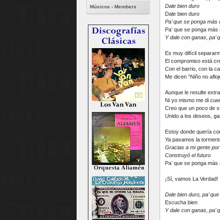
Dale bien duro
Músicos - Members
Dale bien duro
Pa’ que se ponga más 
Pa’ que se ponga más 
Y dale con ganas, pa’ 
Es muy difícil separarm
El compromiso está cre
Con el barrio, con la ca
Me dicen “Niño no afloj
Aunque le resulte extr
Ni yo mismo me di cue
Creo que un poco de s
Unido a los deseos, ga
Estoy donde quería co
Ya pasamos la tormenta
Gracias a mi gente por
Construyó el futuro
Pa’ que se ponga más 
¡Sí, vamos La Verdad!
Dale bien duro, pa’ qu
Escucha bien
Y dale con ganas, pa’ 