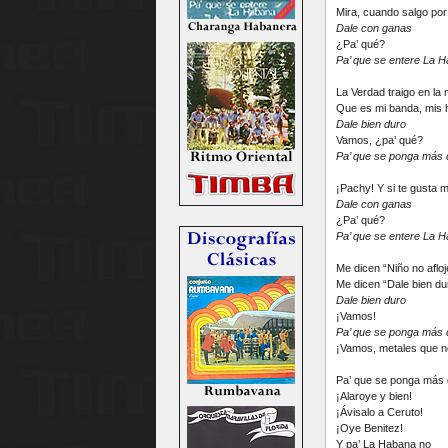
Mira, cuando salgo por 
Dale con ganas
¿Pa’ qué?
Pa’ que se entere La 
La Verdad traigo en la
Que es mi banda, mis 
Dale bien duro
Vamos, ¿pa’ qué?
Pa’ que se ponga más 
¡Pachy! Y si te gusta
Dale con ganas
¿Pa’ qué?
Pa’ que se entere La 
Me dicen “Niño no afloj
Me dicen “Dale bien dur
Dale bien duro
¡Vamos!
Pa’ que se ponga más 
¡Vamos, metales que n
Pa’ que se ponga más 
¡Alaroye y bien!
¡Ávisalo a Ceruto!
¡Oye Benitez!
Y pa’ La Habana no