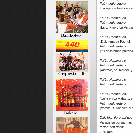
Pa’l mundo entero
Trabajando hasta el c
Pa’ La Habana, no
Pa’l mundo entero
¡Es El Niño y La Verda
Pa’ La Habana, no
¡Dale tumbao Pachy!
Pa’l mundo entero
¡Y con la mano pa’rrib
Pa’ La Habana, no
Pa’l mundo entero
¡Alaroye, no. Alaroye y
Pa’ La Habana, no
Pa’l mundo entero
Pa’ La Habana, no
Nació en La Habana, 
Pa’l mundo entero
¡Vamos! ¿Qué dice el 
Dale bien duro, pa’ qu
Pa’ que se ponga más 
Y dale con ganas
¿Pa’ qué?