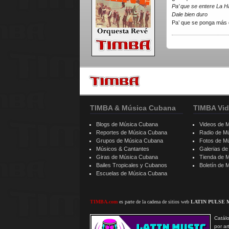
Pa’ que se entere La 
Dale bien duro
Pa’ que se ponga más 
TIMBA & Música Cubana
TIMBA Vid
Blogs de Música Cubana
Videos de 
Reportes de Música Cubana
Radio de M
Grupos de Música Cubana
Fotos de M
Músicos & Cantantes
Galerias d
Giras de Música Cubana
Tienda de 
Bailes Tropicales y Cubanos
Boletín de
Escuelas de Música Cubana
TIMBA.com
es parte de la cadena de sitios web
LATIN PULSE 
Catálo
por ar