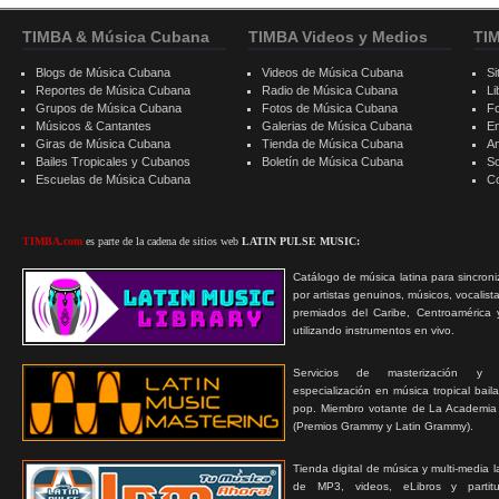
TIMBA & Música Cubana
TIMBA Videos y Medios
TI
Blogs de Música Cubana
Videos de Música Cubana
Si
Reportes de Música Cubana
Radio de Música Cubana
Li
Grupos de Música Cubana
Fotos de Música Cubana
F
Músicos & Cantantes
Galerias de Música Cubana
E
Giras de Música Cubana
Tienda de Música Cubana
A
Bailes Tropicales y Cubanos
Boletín de Música Cubana
S
Escuelas de Música Cubana
C
TIMBA.com
es parte de la cadena de sitios web
LATIN PULSE MUSIC:
Catálogo de música latina para sincroni
por artistas genuinos, músicos, vocalist
premiados del Caribe, Centroamérica 
utilizando instrumentos en vivo.
Servicios de masterización y
especialización en música tropical bail
pop. Miembro votante de La Academia
(Premios Grammy y Latin Grammy).
Tienda digital de música y multi-media 
de MP3, videos, eLibros y partitur