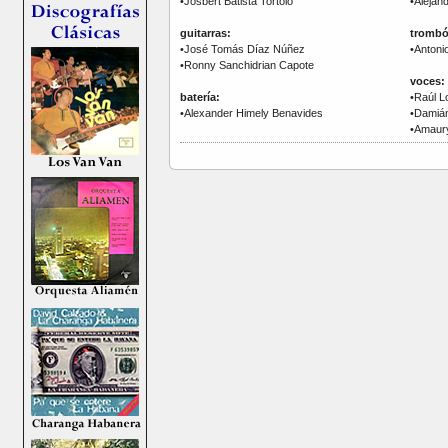
•Josbert Batista Tortoló
•Alejan
guitarras:
trombó
•José Tomás Díaz Núñez
•Antoni
•Ronny Sanchidrian Capote
voces:
batería:
•Raúl Lo
•Alexander Himely Benavides
•Damián
•Amaury