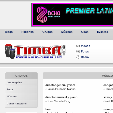
Blogs
Reportes
Grupos
Músicos
Giras
Eventos
Videos
Fotos
Radio
GRUPOS
MÚSICO
Los Angeles
director general y voz:
congas
•Dairán Perdomo Mariño
•Osmel
Fotos
Músicos
director musical y piano:
saxo y 
•Omar Secada Dihig
•Raúl A
Concert Reports
bajo:
trompe