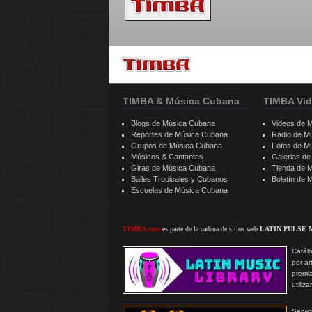
TIMBA & Música Cubana
TIMBA Vid
Blogs de Música Cubana
Videos de 
Reportes de Música Cubana
Radio de M
Grupos de Música Cubana
Fotos de M
Músicos & Cantantes
Galerias d
Giras de Música Cubana
Tienda de 
Bailes Tropicales y Cubanos
Boletín de
Escuelas de Música Cubana
TIMBA.com
es parte de la cadena de sitios web
LATIN PULSE 
Catálo
por ar
premi
utiliz
Serv