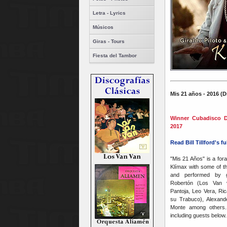
Letra - Lyrics
Músicos
Giras - Tours
Fiesta del Tambor
Mis 21 años - 2016 (
D
Winner Cubadisco D
2017
Read Bill Tillford's f
"Mis 21 Años" is a fora
Klímax with some of th
and performed by g
Robertón (Los Van 
Pantoja, Leo Vera, Ri
su Trabuco), Alexand
Monte among others. 
including guests below.