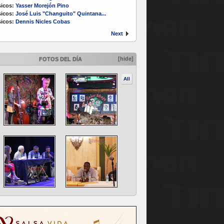
icos:
Yasser Morejón Pino
icos:
José Luis "Changuito" Quintana...
icos:
Dennis Nicles Cobas
Next
[hide]
FOTOS DEL DÍA
All