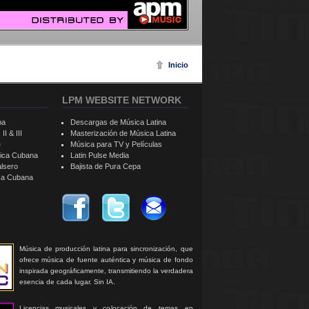
Inicio
LPM WEBSITE NETWORK
ba
Descargas de Música Latina
II & III
Masterización de Música Latina
e
Música para TV y Películas
sica Cubana
Latin Pulse Media
alsero
Bajista de Pura Cepa
ica Cubana
Música de producción latina para sincronización, que
ofrece música de fuente auténtica y música de fondo
inspirada geográficamente, transmitiendo la verdadera
esencia de cada lugar. Sin IA.
Licencias musicales y colocación de temas en