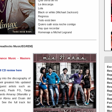
Que sería de mi
La descarga
Lola
Black or white (Michael Jackson)
Regresa
Todo está bien
Quiero salir esta noche contigo
Hay que recordar
Homenaje a Michel Legrand
)
readlocks Music/EGREM
ance Music - Masters
Esc
ull CD review here
Res
Rep
y into the discography of
Rep
eir greatest hits updated
Res
uest artists such as
Res
van), Paulo FG, Tanja
Rep
cardo Amaray (Manolito y
Tie
er Abreu and Osain del
Rep
See the full track list
Fot
Mus
Mus