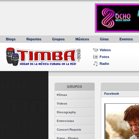
Blogs
Reportes
Grupos
Músicos
Giras
Eventos
Videos
Fotos
Radio
GRUPOS
Facebook
Klímax
Videos
Discography
Entrevistas
Concert Reports
Fotos - Photos