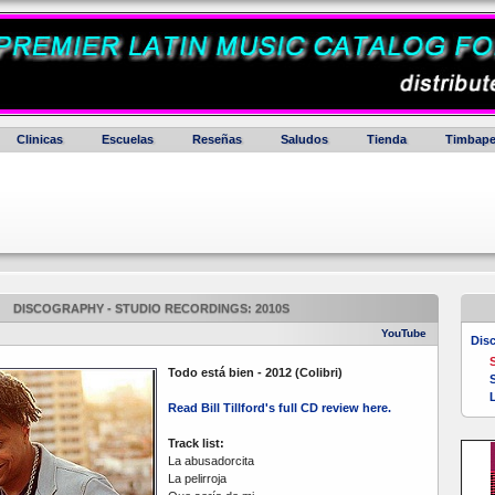
Clinicas
Escuelas
Reseñas
Saludos
Tienda
Timbape
DISCOGRAPHY - STUDIO RECORDINGS: 2010S
YouTube
Dis
S
Todo está bien - 2012 (Colibri)
Read Bill Tillford's full CD review here.
Track list:
La abusadorcita
La pelirroja