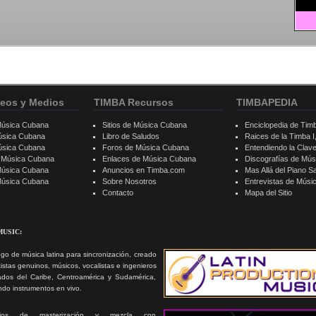
eos y Medios
TIMBA Recursos
TIMBAPEDIA
Música Cubana
Sitios de Música Cubana
Enciclopedia de Tim
úsica Cubana
Libro de Saludos
Raices de la Timba I, 
úsica Cubana
Foros de Música Cubana
Entendiendo la Clav
e Música Cubana
Enlaces de Música Cubana
Discografías de Mú
Música Cubana
Anuncios en Timba.com
Mas Allá del Piano S
 Música Cubana
Sobre Nosotros
Entrevistas de Mús
Contacto
Mapa del Sitio
MUSIC:
go de música latina para sincronización, creado
tistas genuinos, músicos, vocalistas e ingenieros
ados del Caribe, Centroamérica y Sudamérica,
ando instrumentos en vivo.
icios de masterización y mezcla con