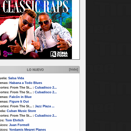
[hide]
LO NUEVO
uela:
Salsa Vida
enas:
Habana a Todo Blues
ortes:
From The St...
:
Cubadisco 2...
ortes:
From The St...
:
Cubadisco 2...
enas:
Falcón in Blue
enas:
Figure It Out
ortes:
From The St...
:
Jazz Plaza ...
nda:
Cuban Music Store
ortes:
From The St...
:
Cubadisco 2...
os:
Tom Ehrlich
icos:
Juan Formell
icos:
Yordamis Megret Planes