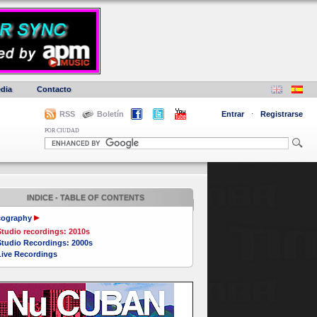
dia
Contacto
RSS
Boletín
Entrar
·
Registrarse
POR CIUDAD
INDICE - TABLE OF CONTENTS
cography
tudio recordings: 2010s
Studio Recordings: 2000s
Live Recordings