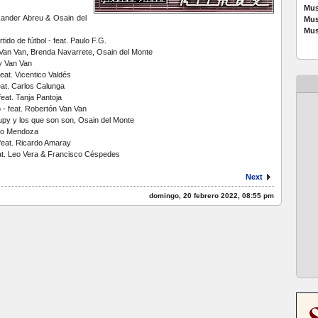
Mus
xander Abreu & Osain del
Mus
Mus
ido de fútbol - feat. Paulo F.G.
i Van Van, Brenda Navarrete, Osain del Monte
y Van Van
eat. Vicentico Valdés
at. Carlos Calunga
eat. Tanja Pantoja
 - feat. Robertón Van Van
upy y los que son son, Osain del Monte
ldo Mendoza
- feat. Ricardo Amaray
at. Leo Vera & Francisco Céspedes
Next
domingo, 20 febrero 2022, 08:55 pm