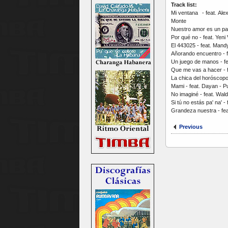
Track list:
Mi ventana - feat. Ale
Monte
Nuestro amor es un part
Por qué no - feat. Yen
El 443025 - feat. Mand
Añorando encuentro - f
Un juego de manos - fe
Que me vas a hacer - f
La chica del horóscopo
Mami - feat. Dayan - P
No imaginé - feat. Wa
Si tú no estás pa' na' 
Grandeza nuestra - fe
Previous