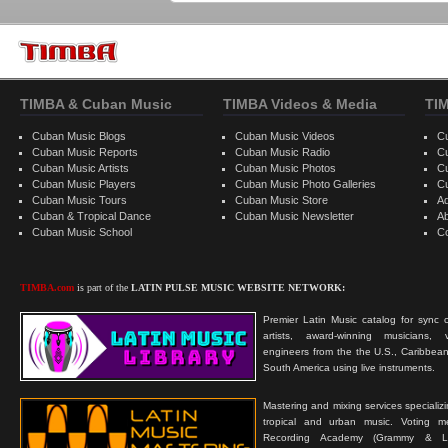
TIMBA & Cuban Music
TIMBA Videos & Media
TI
Cuban Music Blogs
Cuban Music Videos
C
Cuban Music Reports
Cuban Music Radio
C
Cuban Music Artists
Cuban Music Photos
C
Cuban Music Players
Cuban Music Photo Galleries
C
Cuban Music Tours
Cuban Music Store
Ad
Cuban & Tropical Dance
Cuban Music Newsletter
A
Cuban Music School
C
TIMBA.com
is part of the
LATIN PULSE MUSIC WEBSITE NETWORK:
Premier Latin Music catalog for sync c
artists, award-winning musicians, 
engineers from the the U.S., Caribbean
South America using live instruments.
Mastering and mixing services specializ
tropical and urban music. Voting 
Recording Academy (Grammy & L