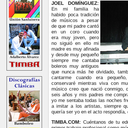
JOEL DOMÍNGUEZ:
En mi familia ha
habido poca tradición
de músicos a pesar
de que mi padre cantó
en un coro cuando
era muy joven, pero
no siguió en ello mi
madre es muy afinada
y desde muy pequeño
siempre me cantaba
boleros muy antiguos
que nunca más he olvidado, tambi
cantarme cuando era pequeño
conservaré mientras viva con mu
músico creo que nació conmigo, d
seis años y mis padres me compra
yo me sentaba todas las noches fre
a imitar a los artistas, siempre 
quería ser yo en el acto respondía,
TIMBA.COM:
Cuéntanos de tu edu
primer trabajo profesional como mú