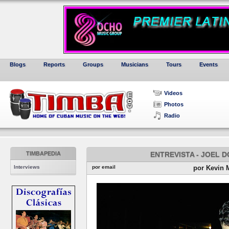
Blogs
Reports
Groups
Musicians
Tours
Events
Videos
Photos
Radio
TIMBAPEDIA
ENTREVISTA - JOEL D
Interviews
por email
por Kevin 