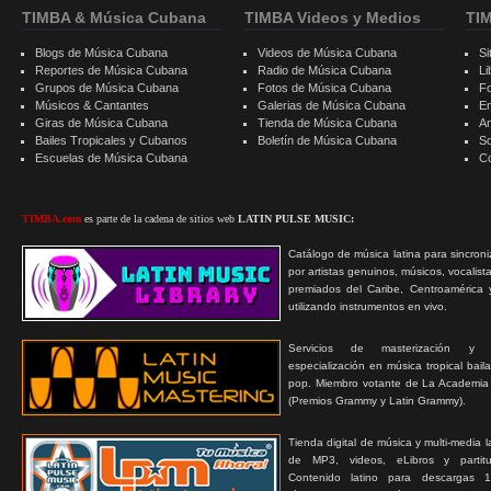
TIMBA & Música Cubana
TIMBA Videos y Medios
TI
Blogs de Música Cubana
Videos de Música Cubana
Si
Reportes de Música Cubana
Radio de Música Cubana
Li
Grupos de Música Cubana
Fotos de Música Cubana
F
Músicos & Cantantes
Galerias de Música Cubana
E
Giras de Música Cubana
Tienda de Música Cubana
A
Bailes Tropicales y Cubanos
Boletín de Música Cubana
S
Escuelas de Música Cubana
C
TIMBA.com
es parte de la cadena de sitios web
LATIN PULSE MUSIC:
Catálogo de música latina para sincroni
por artistas genuinos, músicos, vocalist
premiados del Caribe, Centroamérica 
utilizando instrumentos en vivo.
Servicios de masterización y
especialización en música tropical bail
pop. Miembro votante de La Academia
(Premios Grammy y Latin Grammy).
Tienda digital de música y multi-media 
de MP3, videos, eLibros y partitur
Contenido latino para descargas 1