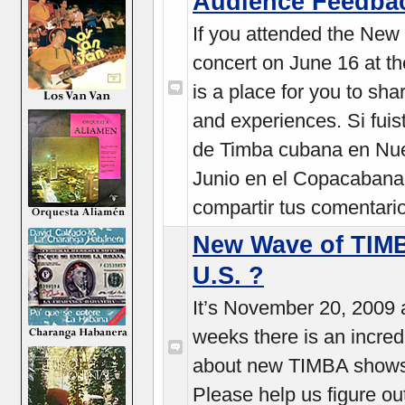
Audience Feedba
If you attended the Ne
concert on June 16 at t
is a place for you to s
and experiences. Si fuis
de Timba cubana en Nue
Junio en el Copacabana
compartir tus comentario
New Wave of TIMB
U.S. ?
It’s November 20, 2009 an
weeks there is an incred
about new
TIMBA
shows
Please help us figure ou