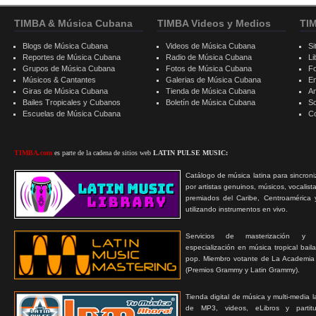
TIMBA & Música Cubana
TIMBA Videos y Medios
TI
Blogs de Música Cubana
Videos de Música Cubana
Si
Reportes de Música Cubana
Radio de Música Cubana
Li
Grupos de Música Cubana
Fotos de Música Cubana
F
Músicos & Cantantes
Galerias de Música Cubana
E
Giras de Música Cubana
Tienda de Música Cubana
A
Bailes Tropicales y Cubanos
Boletín de Música Cubana
S
Escuelas de Música Cubana
C
TIMBA.com
es parte de la cadena de sitios web
LATIN PULSE MUSIC:
Catálogo de música latina para sincroni
por artistas genuinos, músicos, vocalist
premiados del Caribe, Centroamérica 
utilizando instrumentos en vivo.
Servicios de masterización y
especialización en música tropical bail
pop. Miembro votante de La Academia
(Premios Grammy y Latin Grammy).
Tienda digital de música y multi-media 
de MP3, videos, eLibros y partitur