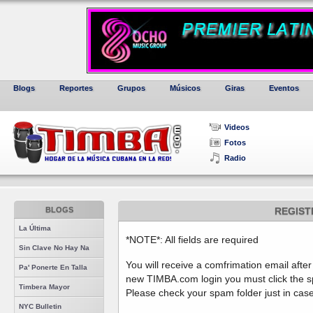
Blogs
Reportes
Grupos
Músicos
Giras
Eventos
Videos
Fotos
Radio
BLOGS
REGIST
La Última
*NOTE*: All fields are required
Sin Clave No Hay Na
You will receive a comfrimation email after
Pa' Ponerte En Talla
new TIMBA.com login you must click the spe
Timbera Mayor
Please check your spam folder just in case
NYC Bulletin