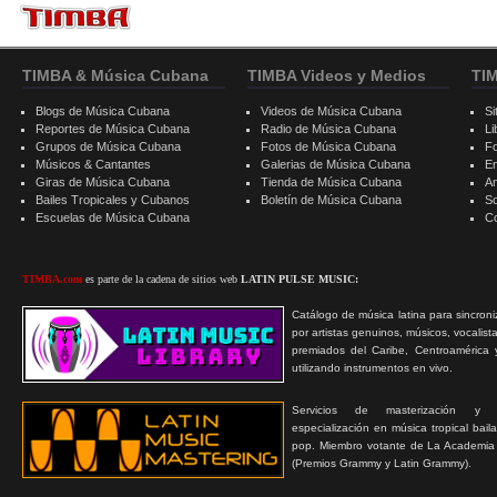
TIMBA & Música Cubana
TIMBA Videos y Medios
TI
Blogs de Música Cubana
Videos de Música Cubana
Si
Reportes de Música Cubana
Radio de Música Cubana
Li
Grupos de Música Cubana
Fotos de Música Cubana
F
Músicos & Cantantes
Galerias de Música Cubana
E
Giras de Música Cubana
Tienda de Música Cubana
A
Bailes Tropicales y Cubanos
Boletín de Música Cubana
S
Escuelas de Música Cubana
C
TIMBA.com
es parte de la cadena de sitios web
LATIN PULSE MUSIC:
Catálogo de música latina para sincroni
por artistas genuinos, músicos, vocalist
premiados del Caribe, Centroamérica 
utilizando instrumentos en vivo.
Servicios de masterización y
especialización en música tropical bail
pop. Miembro votante de La Academia
(Premios Grammy y Latin Grammy).