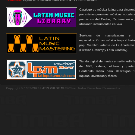
Catálogo de música latina para sincroni
por artistas genuinos, músicos, vocalist
premiados del Caribe, Centroamérica 
utilizando instrumentos en vivo.
Servicios de masterización y
especialización en música tropical bail
pop. Miembro votante de La Academia
(Premios Grammy y Latin Grammy).
Tienda digital de música y multi-media 
de MP3, videos, eLibros y partitur
Contenido latino para descargas 1
rápidas, divertidas y fáciles.
Copyright © 1999-2026
LATIN PULSE MUSIC
Inc. Todos Derechos Reservados.