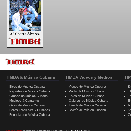
TIMBA & Música Cubana
TIMBA Videos y Medios
TI
Blogs de Música Cubana
Videos de Música Cubana
Si
Reportes de Música Cubana
Radio de Música Cubana
Li
Grupos de Música Cubana
Fotos de Música Cubana
F
Músicos & Cantantes
Galerias de Música Cubana
E
Giras de Música Cubana
Tienda de Música Cubana
A
Bailes Tropicales y Cubanos
Boletín de Música Cubana
S
Escuelas de Música Cubana
C
TIMBA.com
es parte de la cadena de sitios web
LATIN PULSE MUSIC: