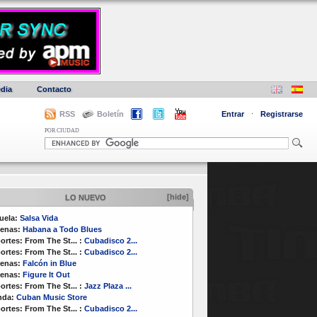
dia
Contacto
RSS
Boletín
Entrar
·
Registrarse
POR CIUDAD
[hide]
LO NUEVO
uela:
Salsa Vida
enas:
Habana a Todo Blues
ortes:
From The St...
:
Cubadisco 2...
ortes:
From The St...
:
Cubadisco 2...
enas:
Falcón in Blue
enas:
Figure It Out
ortes:
From The St...
:
Jazz Plaza ...
nda:
Cuban Music Store
ortes:
From The St...
:
Cubadisco 2...