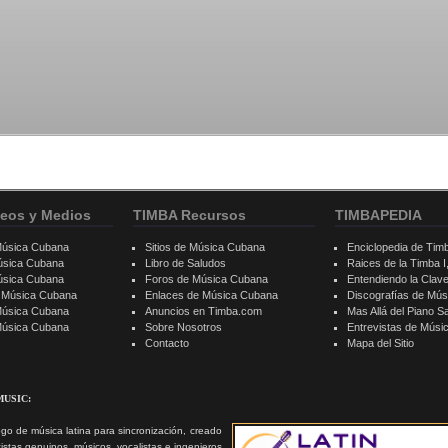
eos y Medios
TIMBA Recursos
TIMBAPEDIA
Música Cubana
Sitios de Música Cubana
Enciclopedia de Tim
úsica Cubana
Libro de Saludos
Raices de la Timba I, 
úsica Cubana
Foros de Música Cubana
Entendiendo la Clav
e Música Cubana
Enlaces de Música Cubana
Discografías de Mú
Música Cubana
Anuncios en Timba.com
Mas Allá del Piano S
 Música Cubana
Sobre Nosotros
Entrevistas de Mús
Contacto
Mapa del Sitio
MUSIC:
go de música latina para sincronización, creado
tistas genuinos, músicos, vocalistas e ingenieros