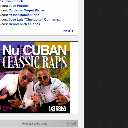
os:
Tom Ehrlich
icos:
Juan Formell
icos:
Yordamis Megret Planes
icos:
Yasser Morejón Pino
icos:
José Luis "Changuito" Quintana...
icos:
Dennis Nicles Cobas
Next
[hide]
FOTOS DEL DÍA