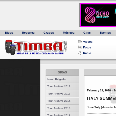
Blogs
Reportes
Grupos
Músicos
Giras
Eventos
Videos
Fotos
Radio
GIRAS
Issac Delgado
Tour Archive 2018
February 19, 2010 - 
Tour Archive 2017
ITALY SUMME
Tour Archive 2014
June/July (dates to f
Tour Archive 2013
Tour Archive 2011