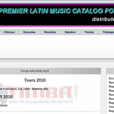
Clinicas
Escuelas
Reseñas
Saludos
Tienda
Timbape
TOUR ARCHIVE 2010
Esc
Tours 2010
Res
Rep
San Francisco, CA. USA - Bimbos 365
Rep
Res
R 2010
Res
Rep
ollow)
Tie
Rep