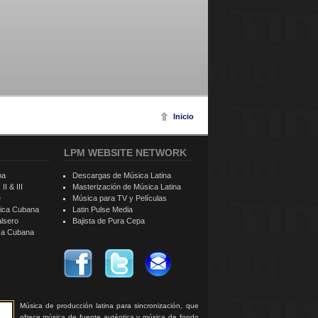
Inicio
LPM WEBSITE NETWORK
ba
Descargas de Música Latina
II & III
Masterización de Música Latina
e
Música para TV y Películas
sica Cubana
Latin Pulse Media
alsero
Bajista de Pura Cepa
ica Cubana
Música de producción latina para sincronización, que
ofrece música de fuente auténtica y música de fondo