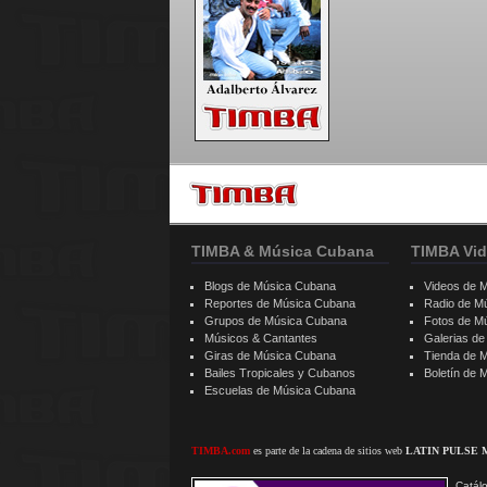
TIMBA & Música Cubana
TIMBA Vid
Blogs de Música Cubana
Videos de 
Reportes de Música Cubana
Radio de M
Grupos de Música Cubana
Fotos de M
Músicos & Cantantes
Galerias d
Giras de Música Cubana
Tienda de 
Bailes Tropicales y Cubanos
Boletín de
Escuelas de Música Cubana
TIMBA.com
es parte de la cadena de sitios web
LATIN PULSE 
Catálo