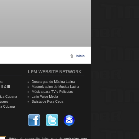
Inicio
LPM WEBSITE NETWORK
ba
Descargas de Música Latina
II & III
Masterización de Música Latina
e
Música para TV y Películas
sica Cubana
Latin Pulse Media
alsero
Bajista de Pura Cepa
ica Cubana
Música de producción latina para sincronización, que