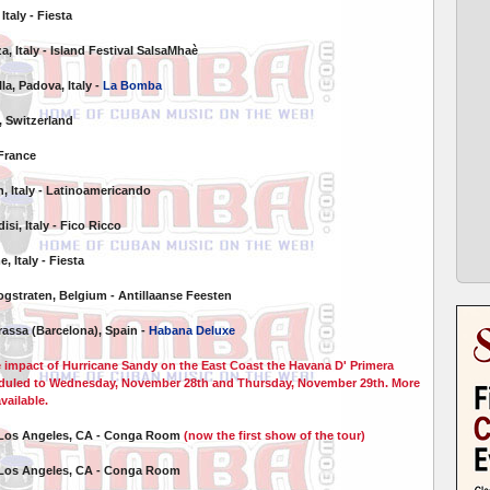
Italy - Fiesta
a, Italy - Island Festival SalsaMhaè
lla,
Padova, Italy -
La Bomba
h, Switzerland
 France
n, Italy - Latinoamericando
isi, Italy - Fico Ricco
 Italy - Fiesta
ogstraten, Belgium - Antillaanse Feesten
rassa (Barcelona), Spain -
Habana Deluxe
 impact of Hurricane Sandy on the East Coast the Havana D' Primera
eduled to Wednesday, November 28th and Thursday, November 29th. More
vailable.
 Los Angeles, CA - Conga Room
(now the first show of the tour)
 Los Angeles, CA - Conga Room