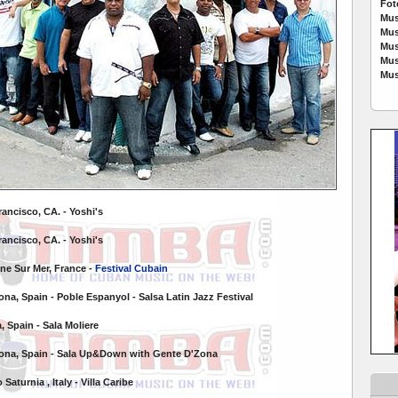
Fot
Mus
Mus
Mus
Mus
Mus
rancisco, CA. - Yoshi's
rancisco, CA. - Yoshi's
yne Sur Mer, France -
Festival Cubain
lona, Spain - Poble Espanyol - Salsa Latin Jazz Festival
, Spain - Sala Moliere
elona, Spain - Sala Up&Down with Gente D'Zona
o Saturnia
, Italy - Villa Caribe