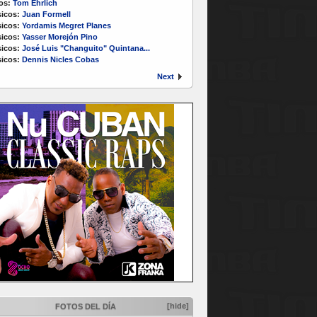
os:
Tom Ehrlich
icos:
Juan Formell
icos:
Yordamis Megret Planes
icos:
Yasser Morejón Pino
icos:
José Luis "Changuito" Quintana...
icos:
Dennis Nicles Cobas
Next
[hide]
FOTOS DEL DÍA