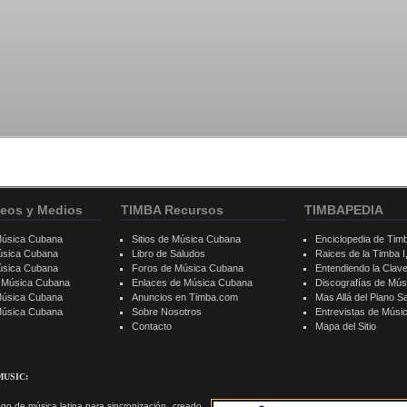
eos y Medios
TIMBA Recursos
TIMBAPEDIA
Música Cubana
Sitios de Música Cubana
Enciclopedia de Tim
úsica Cubana
Libro de Saludos
Raices de la Timba I, 
úsica Cubana
Foros de Música Cubana
Entendiendo la Clav
e Música Cubana
Enlaces de Música Cubana
Discografías de Mú
Música Cubana
Anuncios en Timba.com
Mas Allá del Piano S
 Música Cubana
Sobre Nosotros
Entrevistas de Mús
Contacto
Mapa del Sitio
MUSIC:
go de música latina para sincronización, creado