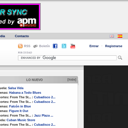
dia
Contacto
RSS
Boletín
Entrar
·
Registrarse
POR CIUDAD
[hide]
LO NUEVO
uela:
Salsa Vida
enas:
Habana a Todo Blues
ortes:
From The St...
:
Cubadisco 2...
ortes:
From The St...
:
Cubadisco 2...
enas:
Falcón in Blue
enas:
Figure It Out
ortes:
From The St...
:
Jazz Plaza ...
nda:
Cuban Music Store
ortes:
From The St...
:
Cubadisco 2...