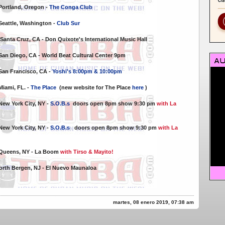
Portland, Oregon -
The Conga Club
Seattle, Washington -
Club Sur
Santa Cruz, CA - Don Quixote's International Music Hall
San Diego, CA - World Beat Cultural Center 9pm
San Francisco, CA -
Yoshi's 8:00pm & 10:00pm
Miami, FL. -
The Place
(new website for The Place
here
)
New York City, NY -
S.O.B.s
doors open 8pm show 9:30 pm
with La
New York City, NY -
S.O.B.s
doors open 8pm show 9:30 pm
with La
 Queens, NY - La Boom
with Tirso & Mayito!
orth Bergen, NJ - El Nuevo Maunaloa
martes, 08 enero 2019, 07:38 am