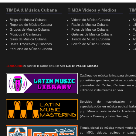
TIMBA & Música Cubana
TIMBA Videos y Medios
TI
Blogs de Música Cubana
Videos de Música Cubana
Si
Reportes de Música Cubana
Radio de Música Cubana
Li
Grupos de Música Cubana
Fotos de Música Cubana
F
Músicos & Cantantes
Galerias de Música Cubana
E
Giras de Música Cubana
Tienda de Música Cubana
A
Bailes Tropicales y Cubanos
Boletín de Música Cubana
S
Escuelas de Música Cubana
C
TIMBA.com
es parte de la cadena de sitios web
LATIN PULSE MUSIC:
Catálogo de música latina para sincroni
por artistas genuinos, músicos, vocalist
premiados del Caribe, Centroamérica 
utilizando instrumentos en vivo.
Servicios de masterización y
especialización en música tropical bail
pop. Miembro votante de La Academia
(Premios Grammy y Latin Grammy).
Tienda digital de música y multi-media 
de MP3, videos, eLibros y partitur