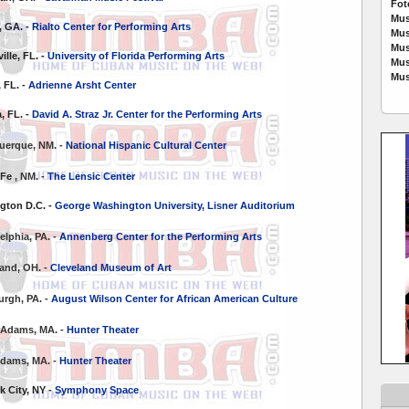
Fot
Mus
a, GA. -
Rialto Center for Performing Arts
Mus
Mus
ille, FL. -
University of Florida Performing Arts
Mus
Mus
, FL. -
Adrienne Arsht Center
, FL. -
David A. Straz Jr. Center for the Performing Arts
uerque, NM. -
National Hispanic Cultural Center
 Fe
, NM. -
The Lensic Center
ngton D.C. -
George Washington University, Lisner Auditorium
elphia, PA. -
Annenberg Center for the Performing Arts
and, OH. -
Cleveland Museum of Art
urgh, PA. -
August Wilson Center for African American Culture
 Adams, MA. -
Hunter Theater
dams, MA. -
Hunter Theater
k City, NY -
Symphony Space