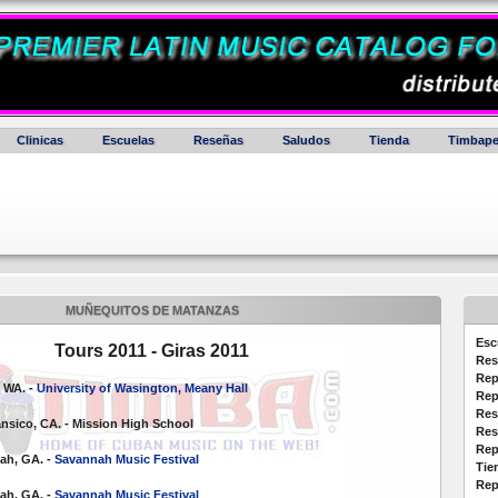
Clinicas
Escuelas
Reseñas
Saludos
Tienda
Timbape
MUÑEQUITOS DE MATANZAS
Esc
Tours 2011 - Giras 2011
Res
Rep
, WA. -
University of Wasington, Meany Hall
Rep
Res
ransico, CA. - Mission High School
Res
Rep
nah, GA. -
Savannah Music Festival
Tie
Rep
nah, GA. -
Savannah Music Festival