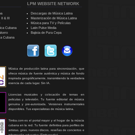
LPM WEBSITE NETWORK
ba
Descargas de Música Latina
II & III
Masterización de Música Latina
e
Música para TV y Películas
sica Cubana
Latin Pulse Media
alsero
Bajista de Pura Cepa
ica Cubana
Música de producción latina para sincronización, que
ofrece música de fuente auténtica y música de fondo
inspirada geográficamente, transmitiendo la verdadera
esencia de cada lugar. Sin IA.
Licencias musicales y colocación de temas en
peliculas y televisión. Tu fuente editorial de música
genuina y pre-autorizada. Versiones instrumentales
disponibles. Tus especialistas de música latina.
Timba.com es el portal mayor y el hogar de la múscia
cubana en la red. Tu fuente definitiva para perfiles de
artistas, giras, nuevos discos, reseñas de conciertos e
información educativa (Timbapedia).