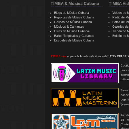
TIMBA & Música Cubana
TIMBA Vid
Blogs de Música Cubana
Videos de 
Reportes de Música Cubana
Radio de M
Grupos de Música Cubana
Fotos de M
Músicos & Cantantes
Galerias d
Giras de Música Cubana
Tienda de 
Bailes Tropicales y Cubanos
Boletín de
Escuelas de Música Cubana
TIMBA.com
es parte de la cadena de sitios web
LATIN PULSE 
Catálo
por ar
premi
utiliz
Serv
especi
pop. 
(Prem
Tienda
de MP
Conte
rápida