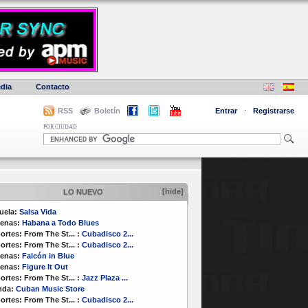
dia
Contacto
RSS
Boletín
Entrar
·
Registrarse
POR CIUDAD
[hide]
LO NUEVO
uela:
Salsa Vida
enas:
Habana a Todo Blues
ortes:
From The St...
:
Cubadisco 2...
ortes:
From The St...
:
Cubadisco 2...
enas:
Falcón in Blue
enas:
Figure It Out
ortes:
From The St...
:
Jazz Plaza ...
nda:
Cuban Music Store
ortes:
From The St...
:
Cubadisco 2...