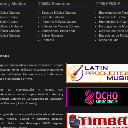
eos y Medios
TIMBA Recursos
TIMBAPEDIA
Música Cubana
Sitios de Música Cubana
Enciclopedia de Tim
úsica Cubana
Libro de Saludos
Raices de la Timba I, 
úsica Cubana
Foros de Música Cubana
Entendiendo la Clav
e Música Cubana
Enlaces de Música Cubana
Discografías de Mú
Música Cubana
Anuncios en Timba.com
Mas Allá del Piano S
 Música Cubana
Sobre Nosotros
Entrevistas de Mús
Contacto
Mapa del Sitio
MUSIC:
go de música latina para sincronización, creado
tistas genuinos, músicos, vocalistas e ingenieros
ados del Caribe, Centroamérica y Sudamérica,
ando instrumentos en vivo.
icios de masterización y mezcla con
alización en música tropical bailable, urbana, y
Miembro votante de La Academia de Grabación
ios Grammy y Latin Grammy).
 digital de música y multi-media latina. Álbumes
3, videos, eLibros y partituras digitales.
nido latino para descargas 100% legales,
s, divertidas y fáciles.