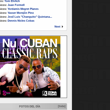
os:
Tom Ehrlich
icos:
Juan Formell
icos:
Yordamis Megret Planes
icos:
Yasser Morejón Pino
icos:
José Luis "Changuito" Quintana...
icos:
Dennis Nicles Cobas
Next
[hide]
FOTOS DEL DÍA