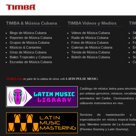
TIMBA & Música Cubana
TIMBA Videos y Medios
TI
Blogs de Música Cubana
Videos de Música Cubana
Si
Reportes de Música Cubana
Radio de Música Cubana
Li
Grupos de Música Cubana
Fotos de Música Cubana
F
Músicos & Cantantes
Galerias de Música Cubana
E
Giras de Música Cubana
Tienda de Música Cubana
A
Bailes Tropicales y Cubanos
Boletín de Música Cubana
S
Escuelas de Música Cubana
C
TIMBA.com
es parte de la cadena de sitios web
LATIN PULSE MUSIC:
Catálogo de música latina para sincroni
por artistas genuinos, músicos, vocalist
premiados del Caribe, Centroamérica 
utilizando instrumentos en vivo.
Servicios de masterización y
especialización en música tropical bail
pop. Miembro votante de La Academia
(Premios Grammy y Latin Grammy).