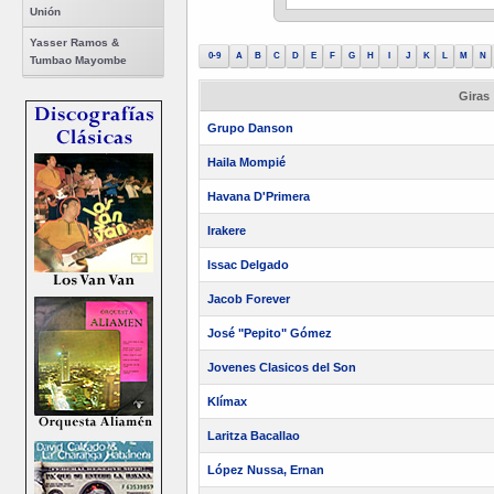
Unión
Yasser Ramos &
0-9
A
B
C
D
E
F
G
H
I
J
K
L
M
N
Tumbao Mayombe
Giras
Grupo Danson
Haila Mompié
Havana D'Primera
Irakere
Issac Delgado
Jacob Forever
José "Pepito" Gómez
Jovenes Clasicos del Son
Klímax
Laritza Bacallao
López Nussa, Ernan