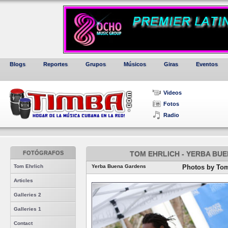
Blogs
Reportes
Grupos
Músicos
Giras
Eventos
Videos
Fotos
Radio
FOTÓGRAFOS
TOM EHRLICH - YERBA BU
Tom Ehrlich
Yerba Buena Gardens
Photos by Tom
Articles
Galleries 2
Galleries 1
Contact