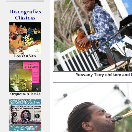
Yosvany Terry chékere and 