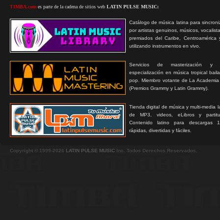
TIMBA.com
es parte de la cadena de sitios web
LATIN PULSE MUSIC:
Catálogo de música latina para sincroni
por artistas genuinos, músicos, vocalist
premiados del Caribe, Centroamérica 
utilizando instrumentos en vivo.
Servicios de masterización y
especialización en música tropical bail
pop. Miembro votante de La Academia
(Premios Grammy y Latin Grammy).
Tienda digital de música y multi-media 
de MP3, videos, eLibros y partitur
Contenido latino para descargas 1
rápidas, divertidas y fáciles.
Copyright © 1999-2026
LATIN PULSE MUSIC
Inc. Todos Derechos Reservados.