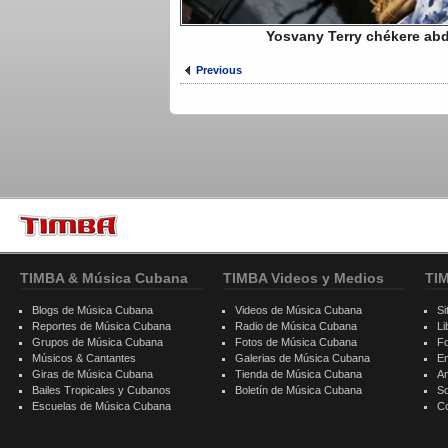
Yosvany Terry chékere ab
Previous
TIMBA & Música Cubana
TIMBA Videos y Medios
TI
Blogs de Música Cubana
Videos de Música Cubana
Si
Reportes de Música Cubana
Radio de Música Cubana
Li
Grupos de Música Cubana
Fotos de Música Cubana
F
Músicos & Cantantes
Galerias de Música Cubana
E
Giras de Música Cubana
Tienda de Música Cubana
A
Bailes Tropicales y Cubanos
Boletín de Música Cubana
S
Escuelas de Música Cubana
C