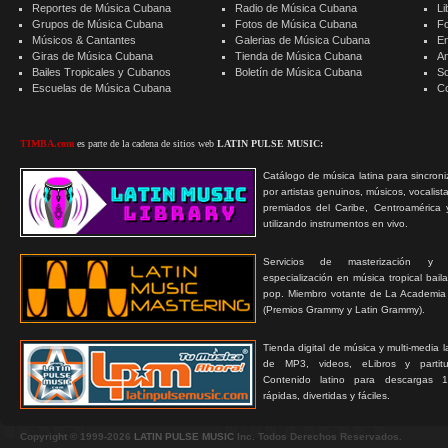
Reportes de Música Cubana
Radio de Música Cubana
Li
Grupos de Música Cubana
Fotos de Música Cubana
F
Músicos & Cantantes
Galerias de Música Cubana
E
Giras de Música Cubana
Tienda de Música Cubana
A
Bailes Tropicales y Cubanos
Boletín de Música Cubana
S
Escuelas de Música Cubana
C
TIMBA.com
es parte de la cadena de sitios web
LATIN PULSE MUSIC:
Catálogo de música latina para sincroni
por artistas genuinos, músicos, vocalist
premiados del Caribe, Centroamérica 
utilizando instrumentos en vivo.
Servicios de masterización y
especialización en música tropical bail
pop. Miembro votante de La Academia
(Premios Grammy y Latin Grammy).
Tienda digital de música y multi-media 
de MP3, videos, eLibros y partitur
Contenido latino para descargas 1
rápidas, divertidas y fáciles.
Copyright © 1999-2026
LATIN PULSE MUSIC
Inc. Todos Derechos Reservados.