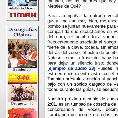
metales, de las mejores que hay.
Metales de Qué?
Para acompañar la entrada vocal
gusta, me cae muy bien, me encan
bombo se juntan nuevamente para c
compartida que escuchamos en «Qu
del coro, el bombo toca variac
frecuentemente asociada al songo (
fuerte de la clave, tocada, sin em
detrás del verso, el pulso de bomb
Nótese como la frase del baby ba
para dejar un silencio justo don
[
ejemplo de audio 23
]
P
uedes i
esto en nuestra entrevista con el b
También préstale atención al papel
bajo con un sonido cargado de «s
tocar, durante las guías, se escuch
Nuestro próximo ejemplo de audio
2:01, es un tumbao de cosecha de 
concordancia de voces, déci
cambiando de acorde en todos los