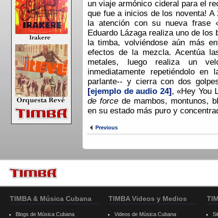
un viaje armónico cideral para el re
que fue a inicios de los noventa! A 
la atención con su nueva frase «
Eduardo Lázaga realiza uno de los 
la timba, volviéndose aún más en
efectos de la mezcla. Acentúa la
metales, luego realiza un ve
inmediatamente repetiéndolo en l
parlante-- y cierra con dos golpe
[
ejemplo de audio 24
]
, «Hey You 
de force
de mambos, montunos, blo
en su estado más puro y concentra
Previous
TIMBA & Música Cubana
TIMBA Videos y Medios
TI
Blogs de Música Cubana
Videos de Música Cubana
Si