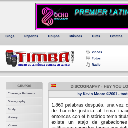
Blogs
Reportes
Grupos
Músicos
Giras
Eventos
Videos
Fotos
Radio
GRUPOS
DISCOGRAPHY - HEY YOU LOC
Charanga Habanera
by Kevin Moore ©2001 - tradu
Discography
1,860 palabras después, una vez co
Study
de hacerle justicia al tema inau
entonces con el histórico tema titu
History
existe un atajo de grabacione
Videos
calificarse como los temas que defi