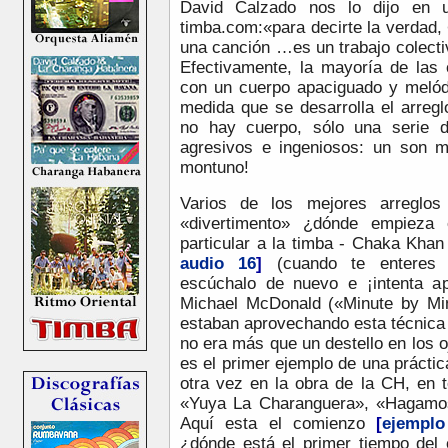
David Calzado nos lo dijo en
timba.com:«para decirte la verdad,
una canción …es un trabajo colect
Efectivamente, la mayoría de las
con un cuerpo apaciguado y melód
medida que se desarrolla el arreg
no hay cuerpo, sólo una serie 
agresivos e ingeniosos: un son m
montuno!
Varios de los mejores arreglo
«divertimento» ¿dónde empieza
particular a la timba - Chaka Khan
audio 16
]
(cuando te enteres
escúchalo de nuevo e ¡intenta ap
Michael McDonald («Minute by Mi
estaban aprovechando esta técnica 
no era más que un destello en los 
es el primer ejemplo de una prácti
otra vez en la obra de la CH, en
«Yuya La Charanguera», «Hagamo
Aquí esta el comienzo
[
ejemplo
¿dónde está el primer tiempo de