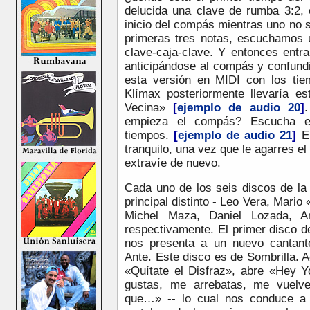
delucida una clave de rumba 3:2, e
inicio del compás mientras uno no
primeras tres notas, escuchamos 
clave-caja-clave. Y entonces entr
anticipándose al compás y confun
esta versión en MIDI con los ti
Klímax posteriormente llevaría e
Vecina»
[
ejemplo de audio 20
]
empieza el compás? Escucha en
tiempos.
[
ejemplo de audio 21
]
En
tranquilo, una vez que le agarres el
extravíe de nuevo.
Cada uno de los seis discos de la
principal distinto - Leo Vera, Mari
Michel Maza, Daniel Lozada, A
respectivamente. El primer disco 
nos presenta a un nuevo cantant
Ante. Este disco es de Sombrilla.
«Quítate el Disfraz», abre «Hey
gustas, me arrebatas, me vuelve
que…» -- lo cual nos conduce a 