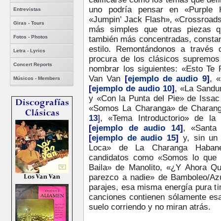
uno podría pensar en «Purple 
Entrevistas
«Jumpin’ Jack Flash», «Crossroads
Giras - Tours
más simples que otras piezas q
Fotos - Photos
también más concentradas, constan
estilo. Remontándonos a través 
Letra - Lyrics
procura de los clásicos supremos
Concert Reports
nombrar los siguientes: «Esto Te
Van Van
[
ejemplo de audio 9
]
, 
Músicos - Members
[
ejemplo de audio 10
]
, «La Sandu
y «Con la Punta del Pie» de Issac
«Somos La Charanga» de Charan
13
]
, «Tema Introductorio» de l
[
ejemplo de audio 14
]
, «Santa
[
ejemplo de audio 15
]
y, sin un
Loca» de La Charanga Habanera
candidatos como «Somos lo que 
Baila» de Manolito, «¿Y Ahora Q
parezco a nadie» de Bamboleo/Azú
parajes, esa misma energía pura ti
canciones contienen sólamente esa
suelo corriendo y no miran atrás.