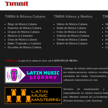
TIMBA & Música Cubana
TIMBA Videos y Medios
TI
Blogs de Música Cubana
Videos de Música Cubana
Si
Reportes de Música Cubana
Radio de Música Cubana
Li
Grupos de Música Cubana
Fotos de Música Cubana
F
Músicos & Cantantes
Galerias de Música Cubana
E
Giras de Música Cubana
Tienda de Música Cubana
A
Bailes Tropicales y Cubanos
Boletín de Música Cubana
S
Escuelas de Música Cubana
C
TIMBA.com
es parte de la cadena de sitios web
LATIN PULSE MUSIC:
Catálogo de música latina para sincroni
por artistas genuinos, músicos, vocalist
premiados del Caribe, Centroamérica 
utilizando instrumentos en vivo.
Servicios de masterización y
especialización en música tropical bail
pop. Miembro votante de La Academia
(Premios Grammy y Latin Grammy).