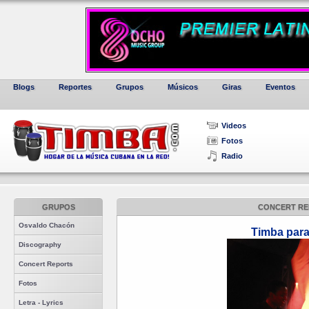
Blogs
Reportes
Grupos
Músicos
Giras
Eventos
Videos
Fotos
Radio
GRUPOS
CONCERT RE
Osvaldo Chacón
Timba para
Discography
Concert Reports
Fotos
Letra - Lyrics