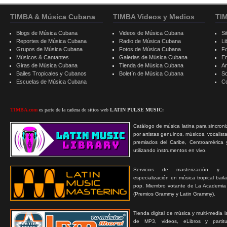
TIMBA & Música Cubana
TIMBA Videos y Medios
TI
Blogs de Música Cubana
Videos de Música Cubana
Si
Reportes de Música Cubana
Radio de Música Cubana
Li
Grupos de Música Cubana
Fotos de Música Cubana
F
Músicos & Cantantes
Galerias de Música Cubana
E
Giras de Música Cubana
Tienda de Música Cubana
A
Bailes Tropicales y Cubanos
Boletín de Música Cubana
S
Escuelas de Música Cubana
C
TIMBA.com
es parte de la cadena de sitios web
LATIN PULSE MUSIC:
Catálogo de música latina para sincroni
por artistas genuinos, músicos, vocalist
premiados del Caribe, Centroamérica 
utilizando instrumentos en vivo.
Servicios de masterización y
especialización en música tropical bail
pop. Miembro votante de La Academia
(Premios Grammy y Latin Grammy).
Tienda digital de música y multi-media 
de MP3, videos, eLibros y partitur