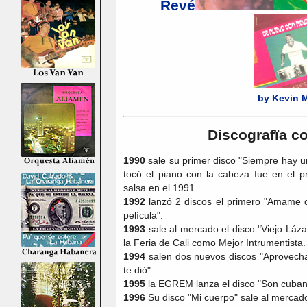
Revé
by Kevin 
Discografïa c
1990
sale su primer disco "Siempre hay u
tocó el piano con la cabeza fue en el p
salsa en el 1991.
1992
lanzó 2 discos el primero "Amame c
película".
1993
sale al mercado el disco "Viejo Lá
la Feria de Cali como Mejor Intrumentista.
1994
salen dos nuevos discos "Aprovecha
te dió".
1995
la EGREM lanza el disco "Son cuban
1996
Su disco "Mi cuerpo" sale al mercado 