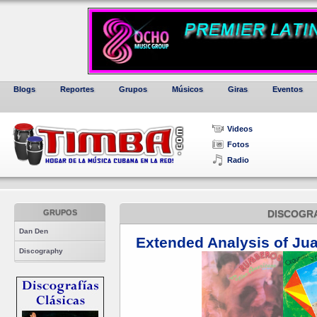
Blogs
Reportes
Grupos
Músicos
Giras
Eventos
Videos
Fotos
Radio
GRUPOS
DISCOGR
Dan Den
Exte
nded Analysis of Jua
Discography