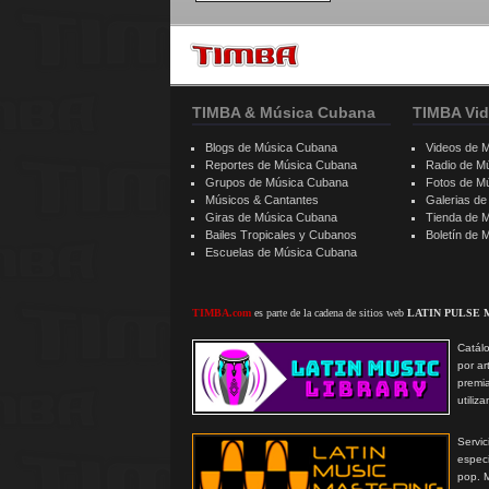
TIMBA & Música Cubana
TIMBA Vid
Blogs de Música Cubana
Videos de 
Reportes de Música Cubana
Radio de M
Grupos de Música Cubana
Fotos de M
Músicos & Cantantes
Galerias d
Giras de Música Cubana
Tienda de 
Bailes Tropicales y Cubanos
Boletín de
Escuelas de Música Cubana
TIMBA.com
es parte de la cadena de sitios web
LATIN PULSE 
Catálo
por ar
premi
utiliz
Serv
especi
pop. 