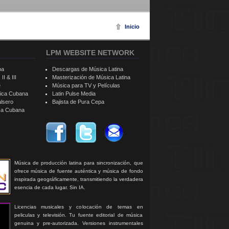
Inicio
LPM WEBSITE NETWORK
ba
Descargas de Música Latina
II & III
Masterización de Música Latina
e
Música para TV y Películas
sica Cubana
Latin Pulse Media
alsero
Bajista de Pura Cepa
ica Cubana
Música de producción latina para sincronización, que
ofrece música de fuente auténtica y música de fondo
inspirada geográficamente, transmitiendo la verdadera
esencia de cada lugar. Sin IA.
Licencias musicales y colocación de temas en
peliculas y televisión. Tu fuente editorial de música
genuina y pre-autorizada. Versiones instrumentales