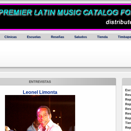
Clinicas
Escuelas
Reseñas
Saludos
Tienda
Timbape
ENTREVISTAS
Esc
Leonel Limonta
Res
Rep
Rep
Res
Res
Rep
Tie
Rep