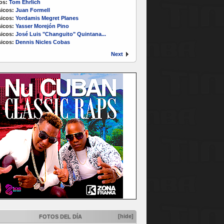
os:
Tom Ehrlich
icos:
Juan Formell
icos:
Yordamis Megret Planes
icos:
Yasser Morejón Pino
icos:
José Luis "Changuito" Quintana...
icos:
Dennis Nicles Cobas
Next
[hide]
FOTOS DEL DÍA