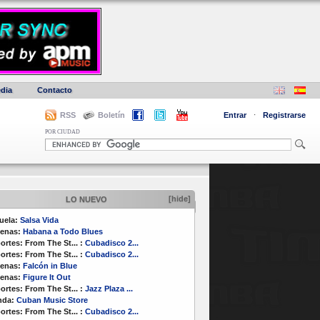
dia
Contacto
RSS
Boletín
Entrar
·
Registrarse
POR CIUDAD
[hide]
LO NUEVO
uela:
Salsa Vida
enas:
Habana a Todo Blues
ortes:
From The St...
:
Cubadisco 2...
ortes:
From The St...
:
Cubadisco 2...
enas:
Falcón in Blue
enas:
Figure It Out
ortes:
From The St...
:
Jazz Plaza ...
nda:
Cuban Music Store
ortes:
From The St...
:
Cubadisco 2...