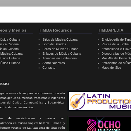
eos y Medios
TIMBA Recursos
TIMBAPEDIA
Música Cubana
Sitios de Música Cubana
Enciclopedia de Tim
úsica Cubana
Libro de Saludos
Raices de la Timba I, 
úsica Cubana
Foros de Música Cubana
Entendiendo la Clav
e Música Cubana
Enlaces de Música Cubana
Discografías de Mú
Música Cubana
Anuncios en Timba.com
Mas Allá del Piano S
 Música Cubana
Sobre Nosotros
Entrevistas de Mús
Contacto
Mapa del Sitio
MUSIC:
go de música latina para sincronización, creado
tistas genuinos, músicos, vocalistas e ingenieros
ados del Caribe, Centroamérica y Sudamérica,
ando instrumentos en vivo.
icios de masterización y mezcla con
alización en música tropical bailable, urbana, y
Miembro votante de La Academia de Grabación