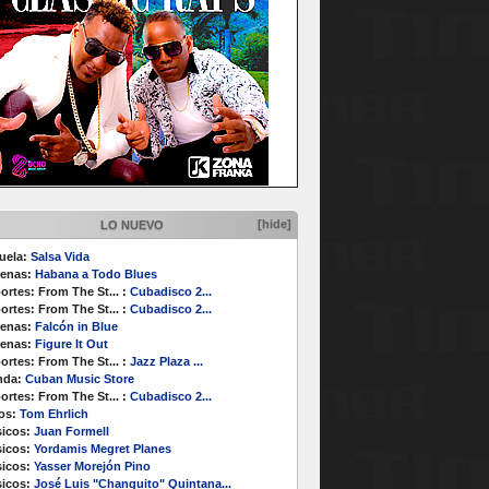
[hide]
LO NUEVO
uela:
Salsa Vida
enas:
Habana a Todo Blues
ortes:
From The St...
:
Cubadisco 2...
ortes:
From The St...
:
Cubadisco 2...
enas:
Falcón in Blue
enas:
Figure It Out
ortes:
From The St...
:
Jazz Plaza ...
nda:
Cuban Music Store
ortes:
From The St...
:
Cubadisco 2...
os:
Tom Ehrlich
icos:
Juan Formell
icos:
Yordamis Megret Planes
icos:
Yasser Morejón Pino
icos:
José Luis "Changuito" Quintana...