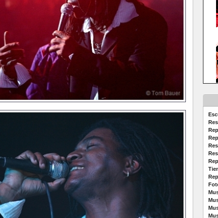
Esc
Res
Rep
Rep
Res
Res
Rep
Tie
Rep
Fot
Mus
Mus
Mus
Mus