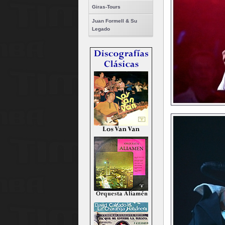
Giras-Tours
Juan Formell & Su
Legado