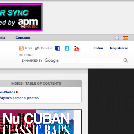
dia
Contacto
RSS
Boletín
Entrar
·
Registrarse
POR CIUDAD
INDICE - TABLE OF CONTENTS
os-Photos
Mayito's personal photos