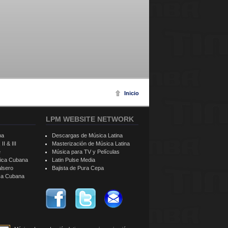
Inicio
LPM WEBSITE NETWORK
ba
Descargas de Música Latina
II & III
Masterización de Música Latina
e
Música para TV y Películas
sica Cubana
Latin Pulse Media
alsero
Bajista de Pura Cepa
ica Cubana