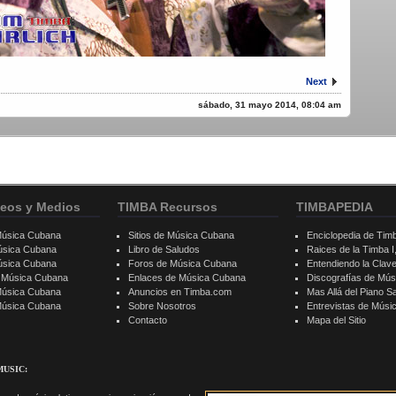
Next
sábado, 31 mayo 2014, 08:04 am
eos y Medios
TIMBA Recursos
TIMBAPEDIA
Música Cubana
Sitios de Música Cubana
Enciclopedia de Tim
úsica Cubana
Libro de Saludos
Raices de la Timba I, 
úsica Cubana
Foros de Música Cubana
Entendiendo la Clav
e Música Cubana
Enlaces de Música Cubana
Discografías de Mú
Música Cubana
Anuncios en Timba.com
Mas Allá del Piano S
 Música Cubana
Sobre Nosotros
Entrevistas de Mús
Contacto
Mapa del Sitio
MUSIC: