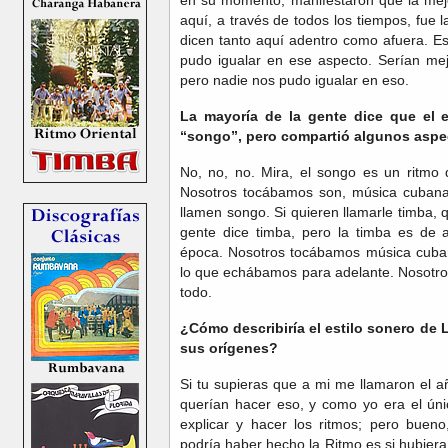
aquí, a través de todos los tiempos, fue 
dicen tanto aquí adentro como afuera. Es
pudo igualar en ese aspecto. Serían mej
pero nadie nos pudo igualar en eso.
La mayoría de la gente dice que el e
“songo”, pero compartió algunos aspec
No, no, no. Mira, el songo es un ritmo
Nosotros tocábamos son, música cubana.
llamen songo. Si quieren llamarle timba, 
gente dice timba, pero la timba es de 
época. Nosotros tocábamos música cuban
lo que echábamos para adelante. Nosotro
todo.
¿Cómo describiría el estilo sonero de 
sus orígenes?
Si tu supieras que a mi me llamaron el 
querían hacer eso, y como yo era el ún
explicar y hacer los ritmos; pero bue
podría haber hecho la Ritmo es si hubiera