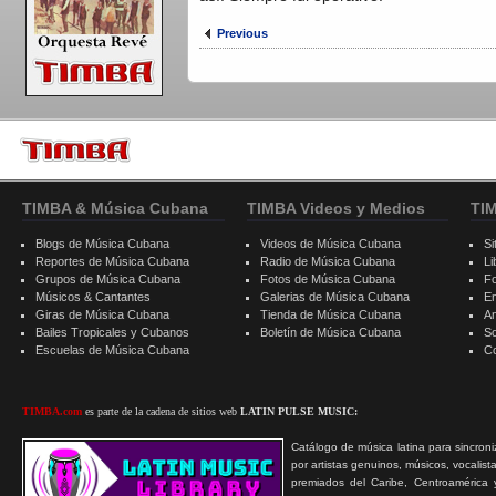
Previous
TIMBA & Música Cubana
TIMBA Videos y Medios
TI
Blogs de Música Cubana
Videos de Música Cubana
Si
Reportes de Música Cubana
Radio de Música Cubana
Li
Grupos de Música Cubana
Fotos de Música Cubana
F
Músicos & Cantantes
Galerias de Música Cubana
E
Giras de Música Cubana
Tienda de Música Cubana
A
Bailes Tropicales y Cubanos
Boletín de Música Cubana
S
Escuelas de Música Cubana
C
TIMBA.com
es parte de la cadena de sitios web
LATIN PULSE MUSIC:
Catálogo de música latina para sincroni
por artistas genuinos, músicos, vocalist
premiados del Caribe, Centroamérica 