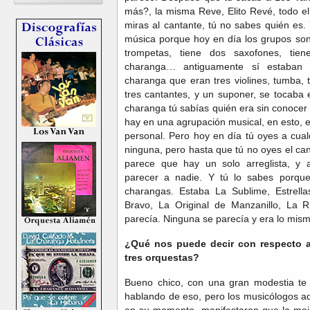
más?, la misma Reve, Elito Revé, todo e
miras al cantante, tú no sabes quién es.
música porque hoy en día los grupos son
trompetas, tiene dos saxofones, ti
charanga… antiguamente sí estaban 
charanga que eran tres violines, tumba, t
tres cantantes, y un suponer, se tocaba 
charanga tú sabías quién era sin conocer 
hay en una agrupación musical, en esto, e
personal. Pero hoy en día tú oyes a cua
ninguna, pero hasta que tú no oyes el ca
parece que hay un solo arreglista, y 
parecer a nadie. Y tú lo sabes porque
charangas. Estaba La Sublime, Estrell
Bravo, La Original de Manzanillo, La R
parecía. Ninguna se parecía y era lo mism
¿Qué nos puede decir con respecto a 
tres orquestas?
Bueno chico, con una gran modestia te
hablando de eso, pero los musicólogos a
en su momento, manifestaron que la mejo