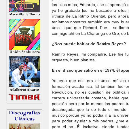
los hijos míos, Eduardo, ese sí aprendió 
yo he grabado los he buscado a ellos 
rítmica de La Ritmo Oriental, pero ahora
teníamos nosotros también era muy buen
único igual que Richard. Fue… se llam
conmigo ahí en La Charanga de Oro, de 
¿Nos puede hablar de Ramiro Reyes?
Ramiro Reyes, mi compadre. Ese fue fun
orquesta, buen pianista.
En el disco que salió en el 1974, él apa
Yo creo que ese era el único músico 
formación académica. El también fue es
Revolución, no es cuestión de política
carrera universitaria costaba, había qu
posición pero por lo menos los padres t
desahogada que la de todo el mundo. 
músico porque yo no podía ir a la univer
para poder ayudar a mis padres, ¿me en
pero él no. Él inclusive, siendo funda