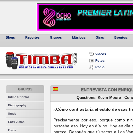
Blogs
Reportes
Grupos
Músicos
Giras
Eventos
Videos
Fotos
Radio
GRUPOS
ENTREVISTA CON ENRIQU
Ritmo Oriental
Questions: Kevin Moore - Con
Discography
¿Cómo contrastaría el estilo de esas t
Study
Precisamente por eso, porque como ni
Entrevistas
buscaba eso. Hoy en día no. Hoy en día
Fotos
parece. Después que tú sacas a Los Van 