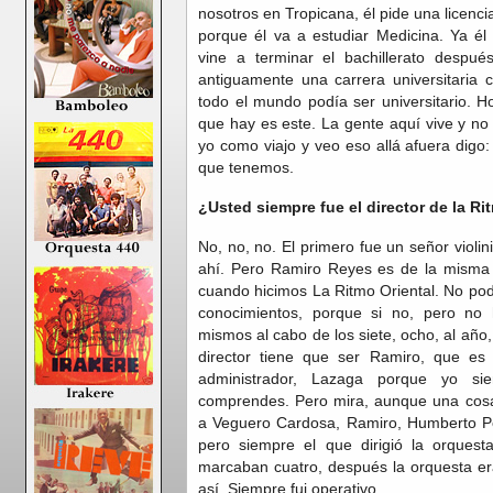
nosotros en Tropicana, él pide una licenc
porque él va a estudiar Medicina. Ya él 
vine a terminar el bachillerato despué
antiguamente una carrera universitaria 
todo el mundo podía ser universitario. H
que hay es este. La gente aquí vive y n
yo como viajo y veo eso allá afuera digo
que tenemos.
¿Usted siempre fue el director de la Ri
No, no, no. El primero fue un señor viol
ahí. Pero Ramiro Reyes es de la misma
cuando hicimos La Ritmo Oriental. No podí
conocimientos, porque si no, pero no h
mismos al cabo de los siete, ocho, al año, 
director tiene que ser Ramiro, que es
administrador, Lazaga porque yo si
comprendes. Pero mira, aunque una cosa 
a Veguero Cardosa, Ramiro, Humberto Pere
pero siempre el que dirigió la orquest
marcaban cuatro, después la orquesta er
así. Siempre fui operativo.