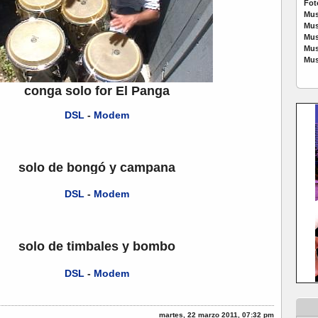
Fot
Mus
Mus
Mus
Mus
Mus
conga solo for El Panga
DSL
-
Modem
solo de bongó y campana
DSL
-
Modem
solo de timbales y bombo
DSL
-
Modem
martes, 22 marzo 2011, 07:32 pm