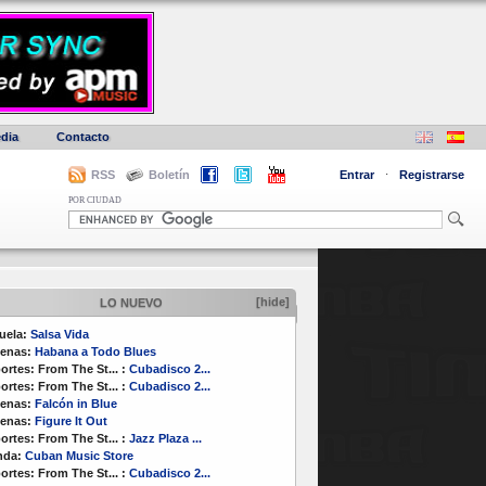
dia
Contacto
RSS
Boletín
Entrar
·
Registrarse
POR CIUDAD
[hide]
LO NUEVO
uela:
Salsa Vida
enas:
Habana a Todo Blues
ortes:
From The St...
:
Cubadisco 2...
ortes:
From The St...
:
Cubadisco 2...
enas:
Falcón in Blue
enas:
Figure It Out
ortes:
From The St...
:
Jazz Plaza ...
nda:
Cuban Music Store
ortes:
From The St...
:
Cubadisco 2...