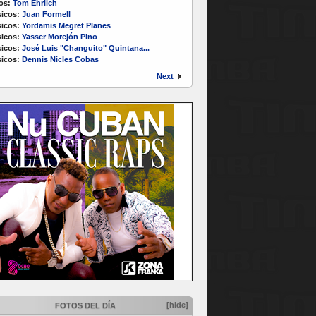
os:
Tom Ehrlich
icos:
Juan Formell
icos:
Yordamis Megret Planes
icos:
Yasser Morejón Pino
icos:
José Luis "Changuito" Quintana...
icos:
Dennis Nicles Cobas
Next
[hide]
FOTOS DEL DÍA