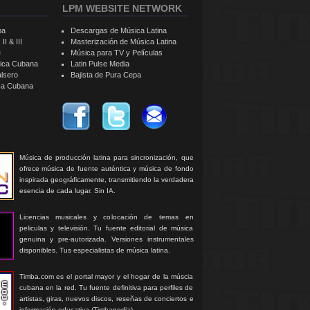
LPM WEBSITE NETWORK
ba
Descargas de Música Latina
II & III
Masterización de Música Latina
e
Música para TV y Películas
sica Cubana
Latin Pulse Media
alsero
Bajista de Pura Cepa
ica Cubana
Música de producción latina para sincronización, que
ofrece música de fuente auténtica y música de fondo
inspirada geográficamente, transmitiendo la verdadera
esencia de cada lugar. Sin IA.
Licencias musicales y colocación de temas en
peliculas y televisión. Tu fuente editorial de música
genuina y pre-autorizada. Versiones instrumentales
disponibles. Tus especialistas de música latina.
Timba.com es el portal mayor y el hogar de la múscia
cubana en la red. Tu fuente definitiva para perfiles de
artistas, giras, nuevos discos, reseñas de conciertos e
información educativa (Timbapedia).