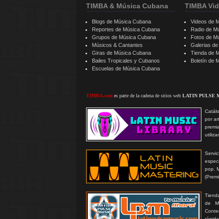
TIMBA & Música Cubana
TIMBA Vid
Blogs de Música Cubana
Videos de 
Reportes de Música Cubana
Radio de M
Grupos de Música Cubana
Fotos de M
Músicos & Cantantes
Galerias d
Giras de Música Cubana
Tienda de 
Bailes Tropicales y Cubanos
Boletín de
Escuelas de Música Cubana
TIMBA.com
es parte de la cadena de sitios web
LATIN PULSE 
Catálo
por ar
premi
utiliz
Serv
especi
pop. 
(Prem
Tienda
de MP
Conte
rápida