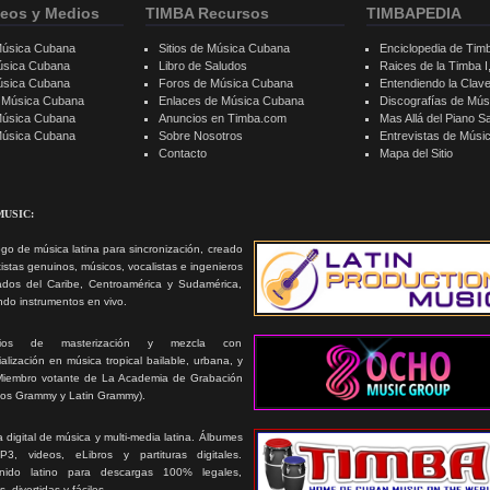
eos y Medios
TIMBA Recursos
TIMBAPEDIA
Música Cubana
Sitios de Música Cubana
Enciclopedia de Tim
úsica Cubana
Libro de Saludos
Raices de la Timba I, 
úsica Cubana
Foros de Música Cubana
Entendiendo la Clav
e Música Cubana
Enlaces de Música Cubana
Discografías de Mú
Música Cubana
Anuncios en Timba.com
Mas Allá del Piano S
 Música Cubana
Sobre Nosotros
Entrevistas de Mús
Contacto
Mapa del Sitio
MUSIC:
go de música latina para sincronización, creado
tistas genuinos, músicos, vocalistas e ingenieros
ados del Caribe, Centroamérica y Sudamérica,
ando instrumentos en vivo.
icios de masterización y mezcla con
alización en música tropical bailable, urbana, y
Miembro votante de La Academia de Grabación
ios Grammy y Latin Grammy).
 digital de música y multi-media latina. Álbumes
3, videos, eLibros y partituras digitales.
nido latino para descargas 100% legales,
s, divertidas y fáciles.