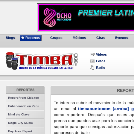
Blogs
Reportes
Grupos
Músicos
Giras
Eventos
Videos
Fotos
Radio
REPORTES
REPORT
Report From Chicago
Te interesa cubrir el movimiento de la m
Cubaneando en Perú
un emai al
timbapuntocom [arroba] g
como reportero. Después que estes ap
Mind the Clave
prensa que puedes usar para los concier
Magic City Music
soporte para que consigas autorización pa
Bay Area Report
congresos de baile.