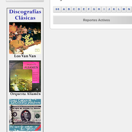
0-9
A
B
C
D
E
F
G
H
I
J
K
L
M
N
Reportes Activos