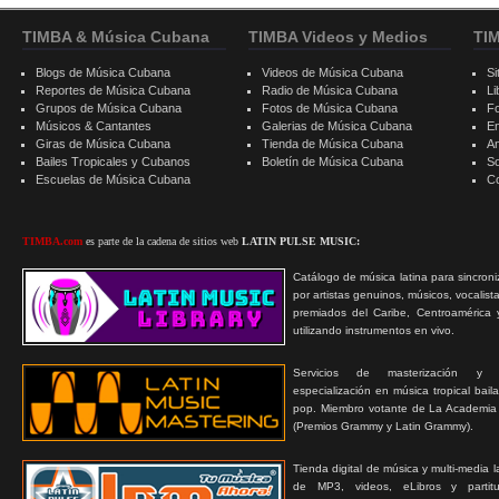
TIMBA & Música Cubana
TIMBA Videos y Medios
TI
Blogs de Música Cubana
Videos de Música Cubana
Si
Reportes de Música Cubana
Radio de Música Cubana
Li
Grupos de Música Cubana
Fotos de Música Cubana
F
Músicos & Cantantes
Galerias de Música Cubana
E
Giras de Música Cubana
Tienda de Música Cubana
A
Bailes Tropicales y Cubanos
Boletín de Música Cubana
S
Escuelas de Música Cubana
C
TIMBA.com
es parte de la cadena de sitios web
LATIN PULSE MUSIC:
Catálogo de música latina para sincroni
por artistas genuinos, músicos, vocalist
premiados del Caribe, Centroamérica 
utilizando instrumentos en vivo.
Servicios de masterización y
especialización en música tropical bail
pop. Miembro votante de La Academia
(Premios Grammy y Latin Grammy).
Tienda digital de música y multi-media 
de MP3, videos, eLibros y partitur