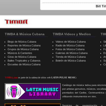
Bill Ti
TIMBA & Música Cubana
TIMBA Videos y Medios
TI
Blogs de Música Cubana
Videos de Música Cubana
Si
Reportes de Música Cubana
Radio de Música Cubana
Li
Grupos de Música Cubana
Fotos de Música Cubana
F
Músicos & Cantantes
Galerias de Música Cubana
E
Giras de Música Cubana
Tienda de Música Cubana
A
Bailes Tropicales y Cubanos
Boletín de Música Cubana
S
Escuelas de Música Cubana
C
TIMBA.com
es parte de la cadena de sitios web
LATIN PULSE MUSIC:
Catálogo de música latina para sincroni
por artistas genuinos, músicos, vocalist
premiados del Caribe, Centroamérica 
utilizando instrumentos en vivo.
Servicios de masterización y