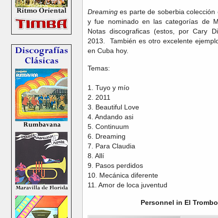
Dreaming
es parte de soberbia colección d
y fue nominado en las categorías de M
Notas discograficas (estos, por Cary D
2013. También es otro excelente ejemplo 
en Cuba hoy.
Temas:
1. Tuyo y mío
2. 2011
3. Beautiful Love
4. Andando asi
5. Continuum
6. Dreaming
7. Para Claudia
8. Allí
9. Pasos perdidos
10. Mecánica diferente
11. Amor de loca juventud
Personnel in El Trombo