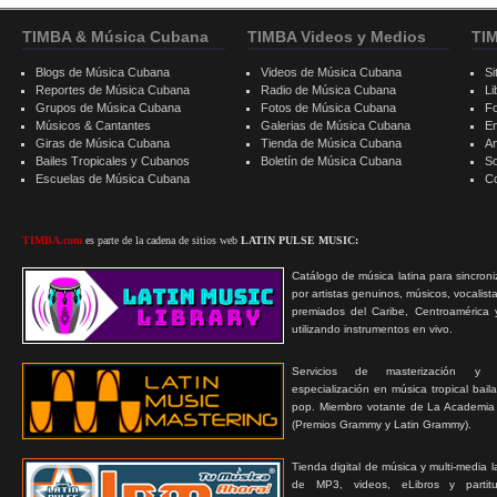
TIMBA & Música Cubana
TIMBA Videos y Medios
TI
Blogs de Música Cubana
Videos de Música Cubana
Si
Reportes de Música Cubana
Radio de Música Cubana
Li
Grupos de Música Cubana
Fotos de Música Cubana
F
Músicos & Cantantes
Galerias de Música Cubana
E
Giras de Música Cubana
Tienda de Música Cubana
A
Bailes Tropicales y Cubanos
Boletín de Música Cubana
S
Escuelas de Música Cubana
C
TIMBA.com
es parte de la cadena de sitios web
LATIN PULSE MUSIC:
Catálogo de música latina para sincroni
por artistas genuinos, músicos, vocalist
premiados del Caribe, Centroamérica 
utilizando instrumentos en vivo.
Servicios de masterización y
especialización en música tropical bail
pop. Miembro votante de La Academia
(Premios Grammy y Latin Grammy).
Tienda digital de música y multi-media 
de MP3, videos, eLibros y partitur