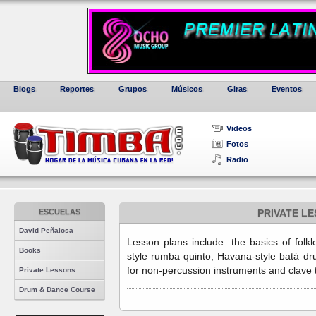
Blogs
Reportes
Grupos
Músicos
Giras
Eventos
Videos
Fotos
Radio
ESCUELAS
PRIVATE L
David Peñalosa
Lesson plans include: the basics of folk
Books
style rumba quinto, Havana-style batá dr
for non-percussion instruments and clave 
Private Lessons
Drum & Dance Course