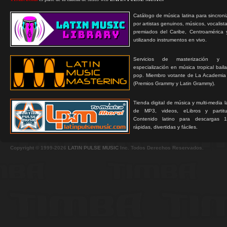
Catálogo de música latina para sincroni
por artistas genuinos, músicos, vocalist
premiados del Caribe, Centroamérica 
utilizando instrumentos en vivo.
Servicios de masterización y
especialización en música tropical bail
pop. Miembro votante de La Academia
(Premios Grammy y Latin Grammy).
Tienda digital de música y multi-media 
de MP3, videos, eLibros y partitur
Contenido latino para descargas 1
rápidas, divertidas y fáciles.
Copyright © 1999-2026
LATIN PULSE MUSIC
Inc. Todos Derechos Reservados.