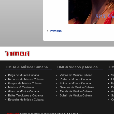
Previous
TIMBA & Música Cubana
TIMBA Videos y Medios
TI
Blogs de Música Cubana
Videos de Música Cubana
Si
Reportes de Música Cubana
Radio de Música Cubana
Li
Grupos de Música Cubana
Fotos de Música Cubana
F
Músicos & Cantantes
Galerias de Música Cubana
E
Giras de Música Cubana
Tienda de Música Cubana
A
Bailes Tropicales y Cubanos
Boletín de Música Cubana
S
Escuelas de Música Cubana
C
TIMBA.com
es parte de la cadena de sitios web
LATIN PULSE MUSIC: