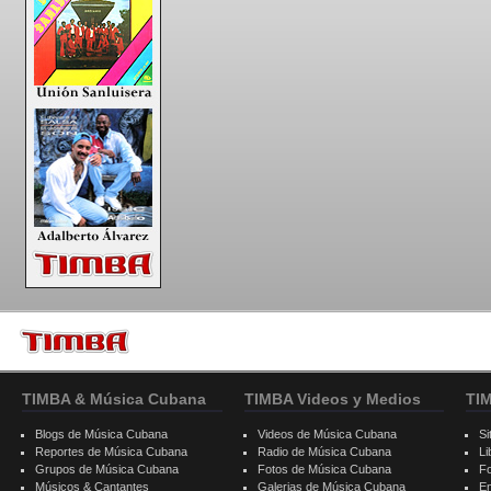
TIMBA & Música Cubana
TIMBA Videos y Medios
TI
Blogs de Música Cubana
Videos de Música Cubana
Si
Reportes de Música Cubana
Radio de Música Cubana
Li
Grupos de Música Cubana
Fotos de Música Cubana
F
Músicos & Cantantes
Galerias de Música Cubana
E