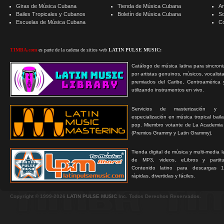
Giras de Música Cubana
Tienda de Música Cubana
A
Bailes Tropicales y Cubanos
Boletín de Música Cubana
S
Escuelas de Música Cubana
C
TIMBA.com
es parte de la cadena de sitios web
LATIN PULSE MUSIC:
Catálogo de música latina para sincroni
por artistas genuinos, músicos, vocalist
premiados del Caribe, Centroamérica 
utilizando instrumentos en vivo.
Servicios de masterización y
especialización en música tropical bail
pop. Miembro votante de La Academia
(Premios Grammy y Latin Grammy).
Tienda digital de música y multi-media 
de MP3, videos, eLibros y partitur
Contenido latino para descargas 1
rápidas, divertidas y fáciles.
Copyright © 1999-2026
LATIN PULSE MUSIC
Inc. Todos Derechos Reservados.