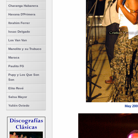
Charanga Habanera
Havana D'Primera
Ibrahim Ferrer
Issac Delgado
Los Van Van
Manolito y su Trubuco
Maraca
Paulito FG
Pupy y Los Que Son
Son
Elito Revé
Salsa Mayor
Yulién Oviedo
May 200