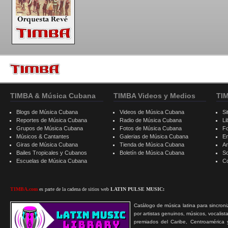
TIMBA & Música Cubana
TIMBA Videos y Medios
TI
Blogs de Música Cubana
Videos de Música Cubana
Si
Reportes de Música Cubana
Radio de Música Cubana
Li
Grupos de Música Cubana
Fotos de Música Cubana
F
Músicos & Cantantes
Galerias de Música Cubana
E
Giras de Música Cubana
Tienda de Música Cubana
A
Bailes Tropicales y Cubanos
Boletín de Música Cubana
S
Escuelas de Música Cubana
C
TIMBA.com
es parte de la cadena de sitios web
LATIN PULSE MUSIC:
Catálogo de música latina para sincroni
por artistas genuinos, músicos, vocalist
premiados del Caribe, Centroamérica 