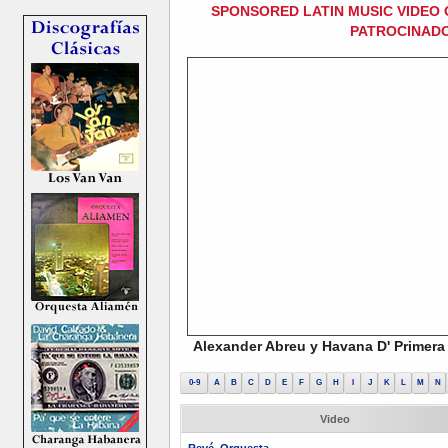
SPONSORED LATIN MUSIC VIDEO 
PATROCINADO
Alexander Abreu y Havana D' Primera 
0-9
A
B
C
D
E
F
G
H
I
J
K
L
M
N
Video
Revé, Orquesta