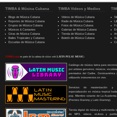
TIMBA & Música Cubana
TIMBA Videos y Medios
TI
Blogs de Música Cubana
Videos de Música Cubana
Si
Reportes de Música Cubana
Radio de Música Cubana
Li
Grupos de Música Cubana
Fotos de Música Cubana
F
Músicos & Cantantes
Galerias de Música Cubana
E
Giras de Música Cubana
Tienda de Música Cubana
A
Bailes Tropicales y Cubanos
Boletín de Música Cubana
S
Escuelas de Música Cubana
C
TIMBA.com
es parte de la cadena de sitios web
LATIN PULSE MUSIC:
Catálogo de música latina para sincroni
por artistas genuinos, músicos, vocalist
premiados del Caribe, Centroamérica 
utilizando instrumentos en vivo.
Servicios de masterización y
especialización en música tropical bail
pop. Miembro votante de La Academia
(Premios Grammy y Latin Grammy).
Tienda digital de música y multi-media 
de MP3, videos, eLibros y partitur