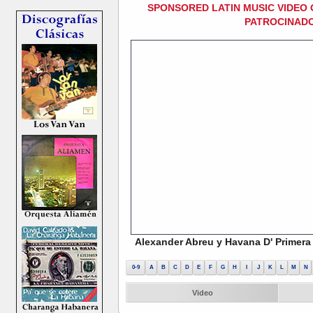
SPONSORED LATIN MUSIC VIDEO 
PATROCINADO
Alexander Abreu y Havana D' Primera 
0-9
A
B
C
D
E
F
G
H
I
J
K
L
M
N
Video