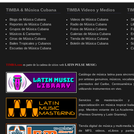
TIMBA & Música Cubana
TIMBA Videos y Medios
TI
Blogs de Música Cubana
Videos de Música Cubana
Si
Reportes de Música Cubana
Radio de Música Cubana
Li
Grupos de Música Cubana
Fotos de Música Cubana
F
Músicos & Cantantes
Galerias de Música Cubana
E
Giras de Música Cubana
Tienda de Música Cubana
A
Bailes Tropicales y Cubanos
Boletín de Música Cubana
S
Escuelas de Música Cubana
C
TIMBA.com
es parte de la cadena de sitios web
LATIN PULSE MUSIC:
Catálogo de música latina para sincroni
por artistas genuinos, músicos, vocalist
premiados del Caribe, Centroamérica 
utilizando instrumentos en vivo.
Servicios de masterización y
especialización en música tropical bail
pop. Miembro votante de La Academia
(Premios Grammy y Latin Grammy).
Tienda digital de música y multi-media 
de MP3, videos, eLibros y partitur