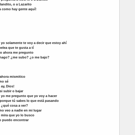
landito, o a Lazarito
ra como hay gente aquí!
yo solamente te voy a decir que estoy ahí
pelea que te gusta a tí
ro ahora me pregunto
hago? ¿me subo? ¿o me bajo?
ahora mismitico
 no sé
:
ay, Dios!
si subir o bajar
yo me pregunto que yo voy a hacer
porque tú sabes lo que está pasando
¿qué cosa a ver?
no veo a nadie en mi lugar
mira que yo lo busco
lo puedo encontrar