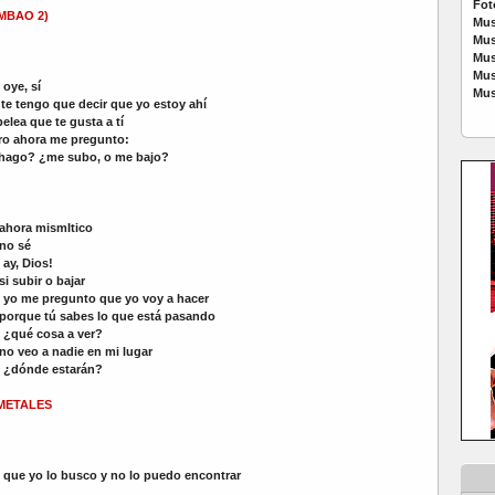
Fot
MBAO 2)
Mus
Mus
Mus
Mus
:
oye, sí
Mus
te tengo que decir que yo estoy ahí
pelea que te gusta a tí
ero ahora me pregunto:
hago? ¿me subo, o me bajo?
ahora mismItico
 no sé
ay, Dios!
si subir o bajar
yo me pregunto que yo voy a hacer
porque tú sabes lo que está pasando
¿qué cosa a ver?
no veo a nadie en mi lugar
¿dónde estarán?
METALES
:
que yo lo busco y no lo puedo encontrar