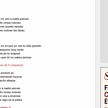
no veo a nadie pensar
do cosas nuevas
ieren puedo ayudar
me sobran las ideas
:
no es que yo sea lo más grande
tampoco muy tarde
ola de lo original
o que tú no sabes pensar
ases de 3 compases]
:
porque yo
intentando buscar
azón alegrar
o a nadie pensar
do cosas nuevas
o voy a inventar
 sigo en la pelea
mambo 1)