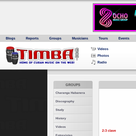
Blogs
Reports
Groups
Musicians
Tours
Events
Videos
Photos
Radio
GROUPS
Charanga Habanera
Discography
Study
History
Videos
2:3 clave
Entrevistas