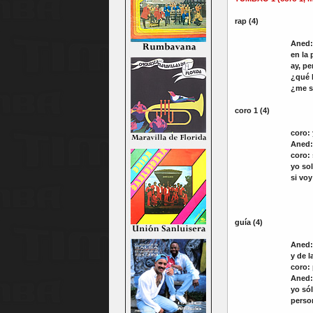
rap (4)
Aned:
en la 
ay, p
¿qué 
¿me s
coro 1 (4)
coro:
Aned:
coro:
yo so
si voy
guía (4)
Aned:
y de l
coro:
Aned:
yo só
perso