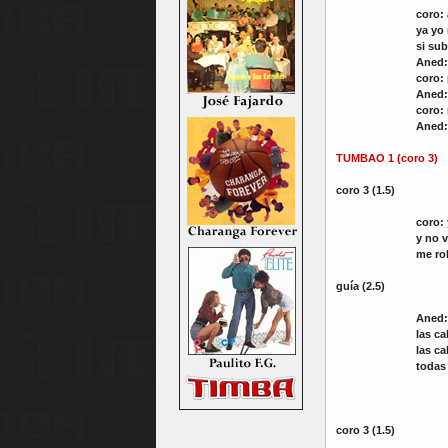
coro:
ya yo
si sub
Aned
coro:
Aned
coro:
Aned
TUMBAO 1 (coro 3)
coro 3 (1.5)
coro:
y no v
me rob
guía (2.5)
Aned:
las ca
las ca
todas 
coro 3 (1.5)