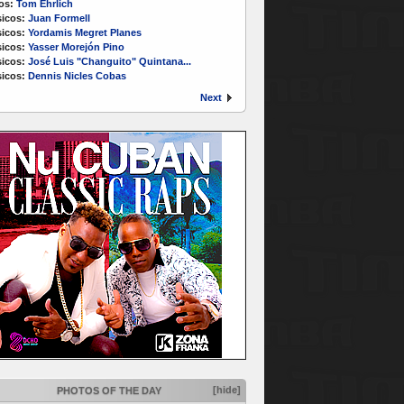
os:
Tom Ehrlich
icos:
Juan Formell
icos:
Yordamis Megret Planes
icos:
Yasser Morejón Pino
icos:
José Luis "Changuito" Quintana...
icos:
Dennis Nicles Cobas
Next
[hide]
PHOTOS OF THE DAY