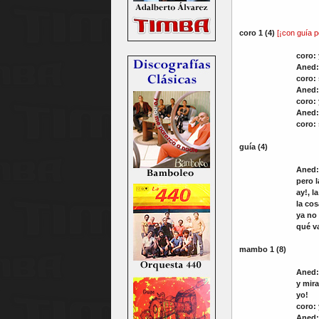
coro 1
(4)
[¡con guía po
coro:
Aned:
coro:
Aned:
coro:
Aned:
coro:
guía (4)
Aned:
pero l
ay!, l
la cos
ya no 
qué v
mambo
1 (8)
Aned:
y mir
yo!
coro:
Aned: