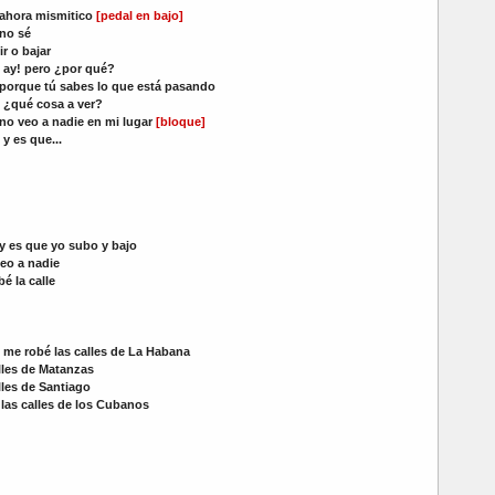
ahora mismitico
[pedal en bajo]
 no sé
ir o bajar
:
ay! pero ¿por qué?
porque tú sabes lo que está pasando
:
¿qué cosa a ver?
no veo a nadie en mi lugar
[bloque]
:
y es que...
y es que yo subo y bajo
eo a nadie
é la calle
me robé las calles de La Habana
lles de Matanzas
lles de Santiago
las calles de los Cubanos