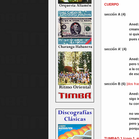
CUERPO
sección A (4)
Aned:
crean
si qu
pues 
sección A' (4)
Aned
pero 
a la c
de es
sección B
(6)
[dos fr
Aned
sigo 
tu cor
no ve
crean
pero y
porque
TUMBAO 1
(coro 1, 