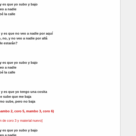
y es que yo subo y bajo
eo a nadie
é la calle
y es que no veo a nadie por aquí
, no, y no veo a nadie por allá
e estarán?
y es que yo subo y bajo
eo a nadie
é la calle
y es que yo tengo una cosita
e sube que me baja
ómo sube, pero no baja
mambo 2, coro 5, mambo 3, coro 6)
n de coro 3 y material nuevo]
y es que yo subo y bajo
eo a nadie