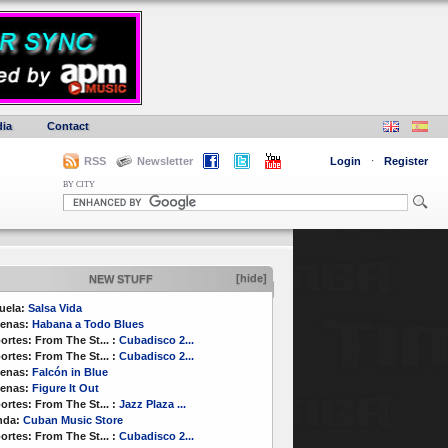
ia
Contact
RSS
Newsletter
Login
·
Register
BY CITY
[hide]
NEW STUFF
uela:
Salsa Vida
enas:
Habana a Todo Blues
ortes:
From The St...
:
Cubadisco 2...
ortes:
From The St...
:
Cubadisco 2...
enas:
Falcón in Blue
enas:
Figure It Out
ortes:
From The St...
:
Jazz Plaza ...
nda:
Cuban Music Store
ortes:
From The St...
:
Cubadisco 2...