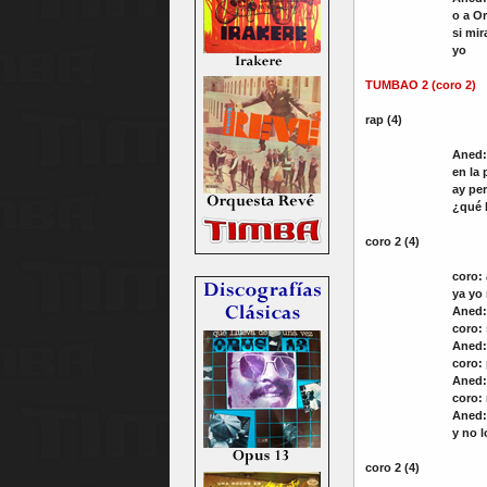
o a Or
si mi
yo
TUMBAO 2
(coro 2)
rap (4)
Aned:
en la 
ay pe
¿qué 
coro 2 (4)
coro:
ya yo
Aned
coro:
Aned:
coro:
Aned:
coro:
Aned:
y no 
coro 2 (4)