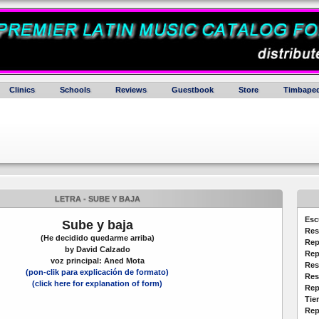
Clinics
Schools
Reviews
Guestbook
Store
Timbaped
LETRA - SUBE Y BAJA
Esc
Sube y baja
Res
(He decidido quedarme arriba)
Rep
by David Calzado
Rep
voz principal: Aned Mota
Res
(pon-clik para explicación de formato)
Res
(click here for explanation of form)
Rep
Tie
Rep