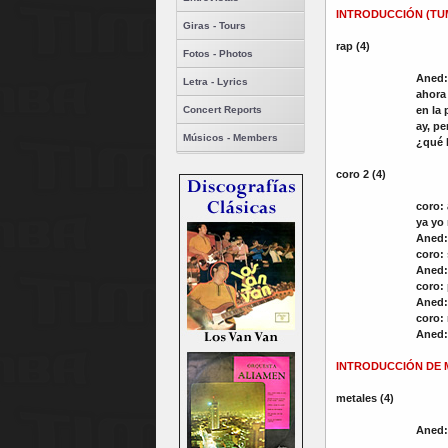
INTRODUCCIÓN (TU
Giras - Tours
rap (4)
Fotos - Photos
Aned
Letra - Lyrics
ahora 
en la 
Concert Reports
ay, p
Músicos - Members
¿qué 
coro 2
(4)
coro:
ya yo
Aned:
coro:
Aned:
coro:
Aned:
coro:
Aned:
INTRODUCCIÓN DE 
metales (4)
Aned