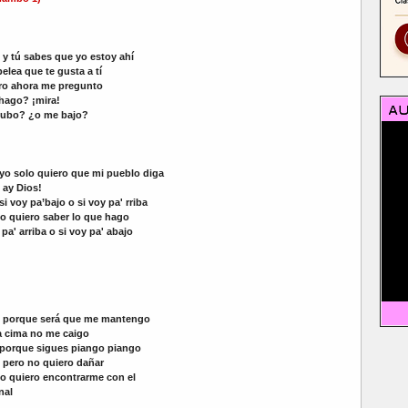
y tú sabes que yo estoy ahí
pelea que te gusta a tí
ero ahora me pregunto
hago? ¡mira!
ubo? ¿o me bajo?
yo solo quiero que mi pueblo diga
ay Dios!
si voy pa’bajo o si voy pa' rriba
lo quiero saber lo que hago
 pa' arriba o si voy pa' abajo
porque será que me mantengo
a cima no me caigo
porque sigues piango piango
pero no quiero dañar
lo quiero encontrarme con el
nal