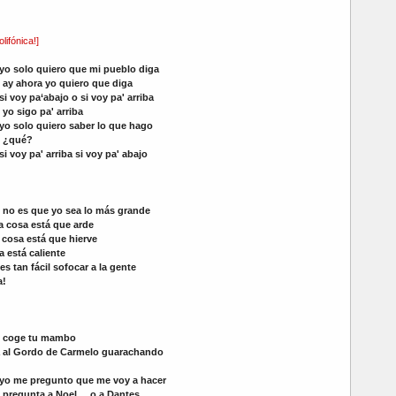
lifónica!]
yo solo quiero que mi pueblo diga
ay ahora yo quiero que diga
si voy pa‘abajo o si voy pa' arriba
yo sigo pa' arriba
yo solo quiero saber lo que hago
¿qué?
si voy pa' arriba si voy pa' abajo
no es que yo sea lo más grande
a cosa está que arde
a cosa está que hierve
a está caliente
es tan fácil sofocar a la gente
a!
coge tu mambo
a al Gordo de Carmelo guarachando
yo me pregunto que me voy a hacer
pregunta a Noel ... o a Dantes