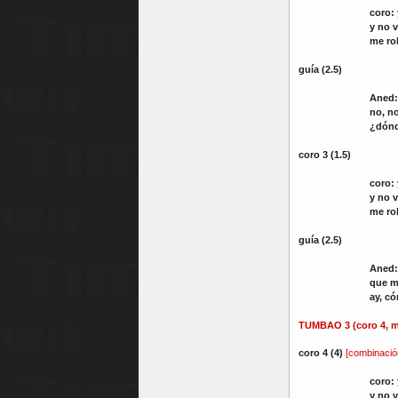
coro:
y no v
me rob
guía (2.5)
Aned:
no, no
¿dónd
coro 3 (1.5)
coro:
y no v
me rob
guía (2.5)
Aned:
que m
ay, c
TUMBAO 3 (coro 4
, 
coro 4 (4)
[combinació
coro:
y no v