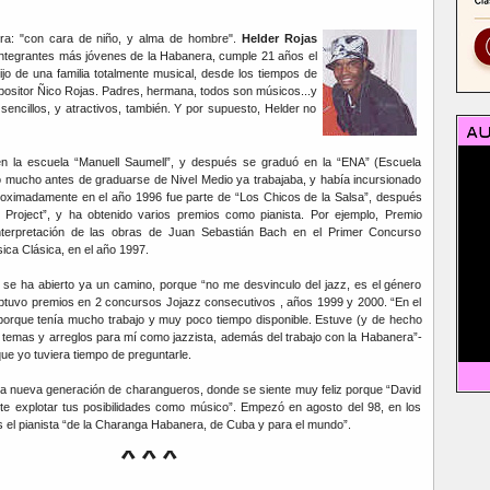
era: "con cara de niño, y alma de hombre".
Helder Rojas
integrantes más jóvenes de la Habanera, cumple 21 años el
jo de una familia totalmente musical, desde los tiempos de
positor Ñico Rojas. Padres, hermana, todos son músicos...y
 sencillos, y atractivos, también. Y por supuesto, Helder no
en la escuela “Manuell Saumell”, y después se graduó en la “ENA” (Escuela
o mucho antes de graduarse de Nivel Medio ya trabajaba, y había incursionado
roximadamente en el año 1996 fue parte de “Los Chicos de la Salsa”, después
 Project”, y ha obtenido varios premios como pianista. Por ejemplo, Premio
interpretación de las obras de Juan Sebastián Bach en el Primer Concurso
ca Clásica, en el año 1997.
 se ha abierto ya un camino, porque “no me desvinculo del jazz, es el género
tuvo premios en 2 concursos Jojazz consecutivos , años 1999 y 2000. “En el
orque tenía mucho trabajo y muy poco tiempo disponible. Estuve (y de hecho
 temas y arreglos para mí como jazzista, además del trabajo con la Habanera”-
ue yo tuviera tiempo de preguntarle.
la nueva generación de charangueros, donde se siente muy feliz porque “David
ite explotar tus posibilidades como músico”. Empezó en agosto del 98, en los
s el pianista “de la Charanga Habanera, de Cuba y para el mundo”.
***