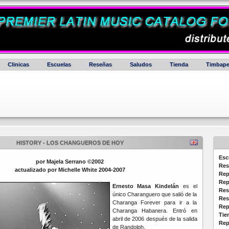
Clinicas
Escuelas
Reseñas
Saludos
Tienda
Timbape
HISTORY - LOS CHANGUEROS DE HOY
Esc
por Majela Serrano ©2002
Res
actualizado por Michelle White 2004-2007
Rep
Rep
Ernesto Masa Kindelán
es el
Res
único Charanguero que salió de la
Res
Charanga Forever para ir a la
Rep
Charanga Habanera.
Entró en
Tie
abril de 2006 después de la salida
Rep
de Randolph.