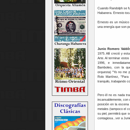
Cuando Randolph se fu
Habanera. Ernesto toca 
Ernesto es un músico 
una energía que son p
Junio Romero Vald
1975. Allí creció y est
Arte. Al terminar esto
1996, e inmediatam
Bamboleo, con la qu
orquesta) "Yo no me p
Rolo Martínez, "Para 
tranquilo, trabajando c
Pero él no es nada tran
incansablemente, con 
posición en la escena
metales (tampoco el co
su piel, permitirá que 
contagiosa...ver a Jun