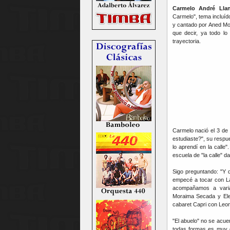
Carmelo André Lla
Carmelo", tema incluí
y cantado por Aned Mot
que decir, ya todo lo
trayectoria.
Carmelo nació el 3 de 
estudiaste?", su respue
lo aprendí en la calle"
escuela de "la calle" 
Sigo preguntando: "Y 
empecé a tocar con L
acompañamos a varia
Moraima Secada y Elen
cabaret Capri con Leon
"El abuelo" no se acu
todas formas es muy d