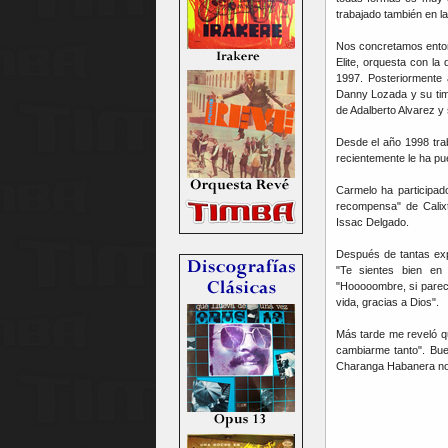
trabajado también en la
Nos concretamos enton
Elite, orquesta con la
1997. Posteriormente
Danny Lozada y su timb
de Adalberto Alvarez y
Desde el año 1998 traba
recientemente le ha pu
Carmelo ha participad
recompensa" de Calix
Issac Delgado.
Después de tantas exp
"Te sientes bien en
"Hooooombre, si parec
vida, gracias a Dios".
Más tarde me reveló q
cambiarme tanto". Bue
Charanga Habanera no s