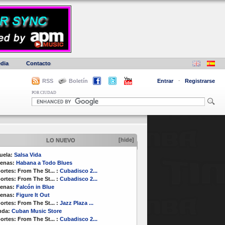
dia
Contacto
RSS
Boletín
Entrar
·
Registrarse
POR CIUDAD
[hide]
LO NUEVO
uela:
Salsa Vida
enas:
Habana a Todo Blues
ortes:
From The St...
:
Cubadisco 2...
ortes:
From The St...
:
Cubadisco 2...
enas:
Falcón in Blue
enas:
Figure It Out
ortes:
From The St...
:
Jazz Plaza ...
nda:
Cuban Music Store
ortes:
From The St...
:
Cubadisco 2...