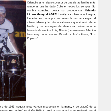
Orlandito es un digno sucesor de una de las familas más
rumberas que ha dado Cuba en todos los tiempos. Su
nombre completo delata su procedencia:
Orlando
Lázaro Mengual ABREU
. A él y a su hermano jimagua,
Lazarito, les corre por las venas la misma sangre, el
mismo talento y la misma sabrosura que al resto de la
familia, y se encargan de demostrar sobre todo la
herencia de sus tíos Luis, Alfredo (penosamente fallecido
hace muy poco tiempo), Ricardo y Jesús Abreu, "Los
Papines".
mbre de 1969, seguramente ya con una conga en la mano, y se graduó de la
structores de Arte" en el año 1988. Al terminar sus estudios fue reclutado por el