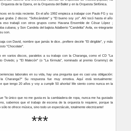
 Orquesta de la Opera, en la Orquesta del Ballet y en la Orquesta Sinfónica.
ces en lo más reciente. En el año 1992 empieza a trabajar con Paulo FG y su
 que graba 2 discos: "Sofocándote" y "El bueno soy yo". Ahí tocó hasta el año
 a eso trabajó con otros grupos como Havana Ensemble de César López ;
a cubana; y Son Candela del bajista Adalberto "Candelita" Avila, ex-integrante
 su son.
ja con David, nombre que jamás le dice...prefiere decirle "El dirigible", y más
esto "Chocolate".
o en varios discos, paralelos a su trabajo con la Charanga, como el CD "La
to Oviedo; y "El Malecón" (o "La fórmula", nominado al premio Grammy) de
eriencias laborales en su vida, hay una pregunta que es casi una obligación:
 la Charanga?" Su respuesta fue muy emotiva. Aquí está textualmente:
e que tengo 20 años y voy a cumplir 50 ahorita! Me siento como nunca en la
ue "lo único que no me gusta es la cambiadera de ropa, nunca me ha gustado
no, sabemos que el trabajo de escena de la orquesta lo requiere, porque la
ólo te ofrece música, sino todo un espectáculo, totalmente electrizante!
***