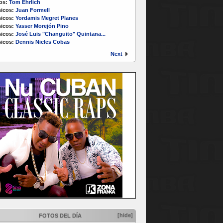
os:
Tom Ehrlich
icos:
Juan Formell
icos:
Yordamis Megret Planes
icos:
Yasser Morejón Pino
icos:
José Luis "Changuito" Quintana...
icos:
Dennis Nicles Cobas
Next
[hide]
FOTOS DEL DÍA