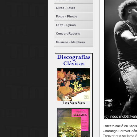
Giras - Tours
Fotos - Photos
Letra - Lyrics
Concert Reports
Músicos - Members
Ernesto nació en Santi
Charanga Forever dónd
Forever que se llama
S