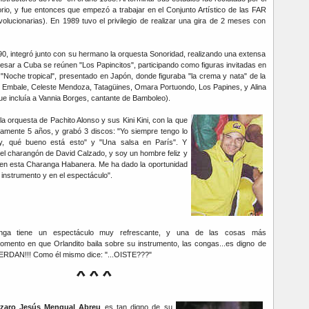
torio, y fue entonces que empezó a trabajar en el Conjunto Artístico de las FAR
lucionarias). En 1989 tuvo el privilegio de realizar una gira de 2 meses con
990, integró junto con su hermano la orquesta Sonoridad, realizando una extensa
resar a Cuba se reúnen "Los Papincitos", participando como figuras invitadas en
 "Noche tropical", presentado en Japón, donde figuraba "la crema y nata" de la
 Embale, Celeste Mendoza, Tatagüines, Omara Portuondo, Los Papines, y Alina
e incluía a Vannia Borges, cantante de Bamboleo).
la orquesta de Pachito Alonso y sus Kini Kini, con la que
mente 5 años, y grabó 3 discos: "Yo siempre tengo lo
Ay, qué bueno está esto" y "Una salsa en París". Y
a el charangón de David Calzado, y soy un hombre feliz y
, en esta Charanga Habanera. Me ha dado la oportunidad
 instrumento y en el espectáculo".
anga tiene un espectáculo muy refrescante, y una de las cosas más
omento en que Orlandito baila sobre su instrumento, las congas...es digno de
ERDAN!!! Como él mismo dice: "...OISTE???"
***
zaro Jesús Mengual Abreu
es tan digno de su