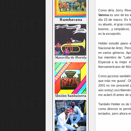
Como diría Jerry Riv
Varona
es uno de los 
día 23 de marzo. Es hi
su abuelo, el gran com
buenos...y simpáticos,
es la excepción.
Helder estudió piano 
Nacional de Arte). Per
en varios géneros. Ap
fue miembro de “Latin
Especial a la mejor 
Iberoamericano de Músi
Como jazzista también
que más me gusta”. Ob
2001 no me presenté p
aún estoy) escribiendo
me aclaró él antes de q
También Helder es de 
como director te perm
teclados, pero ahora e