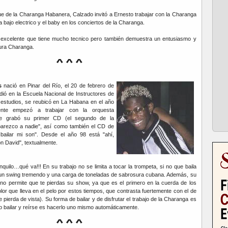
e de la Charanga Habanera, Calzado invitó a Ernesto trabajar con la Charanga
bajo electrico y el baby en los conciertos de la Charanga.
excelente que tiene mucho tecnico pero también demuestra un entusiasmo y
ura Charanga.
***
és
nació en Pinar del Río, el 20 de febrero de
udió en la Escuela Nacional de Instructores de
s estudios, se reubicó en La Habana en el año
ente empezó a trabajar con la orquesta
e grabó su primer CD (el segundo de la
arezco a nadie", así como también el CD de
bailar mi son". Desde el año 98 está "ahí,
on David", textualmente.
quilo…qué va!!! En su trabajo no se limita a tocar la trompeta, si no que baila
un swing tremendo y una carga de toneladas de sabrosura cubana. Además, su
 no permite que te pierdas su show, ya que es el primero en la cuerda de los
lor que lleva en el pelo por estos tiempos, que contrasta fuertemente con el de
se pierda de vista). Su forma de bailar y de disfrutar el trabajo de la Charanga es
io bailar y reírse es hacerlo uno mismo automáticamente.
***