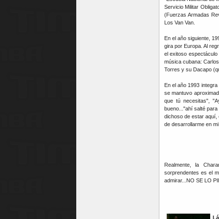
Servicio Militar Obliga
(Fuerzas Armadas Revo
Los Van Van.
En el año siguiente, 1
gira por Europa. Al reg
el exitoso espectáculo
música cubana: Carlos
Torres y su Dacapo (qu
En el año 1993 integra 
se mantuvo aproximada
que tú necesitas", "
bueno..."ahí salté par
dichoso de estar aquí
de desarrollarme en mi
Realmente, la Char
sorprendentes es el m
admirar...NO SE LO PI
Lá