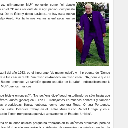
nes
, últimamente MUY conocido como "el abuelo
do en el CD más reciente de la agrupación, compuesto
a. De su físico y de su carácter...no hay nada nuevo
 dijo Aned. Por tanto nos vamos a enfrascar en su
abril del año 1953, es el integrante "de mayor edad". A mi pregunta de "Dónde
sta fue casi increíble: "un ratico en Amadeo, un ratico en la ENA, pero lo que sé
. Bueno, entonces yo también quiero estudiar en la calle!!! Indiscutiblemente la
da MUY buenos músicos!
qué hiciste entonces?". "No sé,"-me dice-"seguí estudiando yo sólo hasta que
ázaro Valdés (padre) en T con E. Trabajamos en muchos cabarets y también
s prestigiosas figuras cubanas como Leonora Rega, Omara Portuondo,
a Burke. Después trabajé en el Teatro Musical con Rafael Ortega, y en el
ardo Timor, trompetista que vive actualmente en Estados Unidos".
erda de muchos detalles porque ha trabajado en muchísimas orquestas, pero de
ivertido hacerle una entrevista. Además de orquestas de música popular, ha