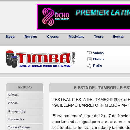
Blogs
Reports
Groups
Musicians
Tours
Events
Videos
Photos
Radio
GROUPS
FIESTA DEL TAMBOR - FIES
Klímax
FESTIVAL FIESTA DEL TAMBOR 2004 o
Videos
“GUILLERMO BARRETO IN MEMORIAM”
Discography
El evento tendrá lugar del 2 al 7 de Novi
Entrevistas
oportunidad sin igual para apreciar en con
colaterales la fuerza, variedad y talento d
Concert Reports