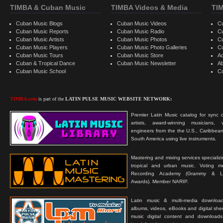
TIMBA & Cuban Music
TIMBA Videos & Media
TI
Cuban Music Blogs
Cuban Music Videos
C
Cuban Music Reports
Cuban Music Radio
C
Cuban Music Artists
Cuban Music Photos
C
Cuban Music Players
Cuban Music Photo Galleries
C
Cuban Music Tours
Cuban Music Store
Ad
Cuban & Tropical Dance
Cuban Music Newsletter
A
Cuban Music School
C
TIMBA.com
is part of the
LATIN PULSE MUSIC WEBSITE NETWORK:
Premier Latin Music catalog for sync c
artists, award-winning musicians, 
engineers from the the U.S., Caribbean
South America using live instruments.
Mastering and mixing services specializ
tropical and urban music. Voting 
Recording Academy (Grammy & L
Awards). Member NARIP.
Latin music & multi-media downloa
albums, videos, eBooks and digital shee
music digital content and downloa