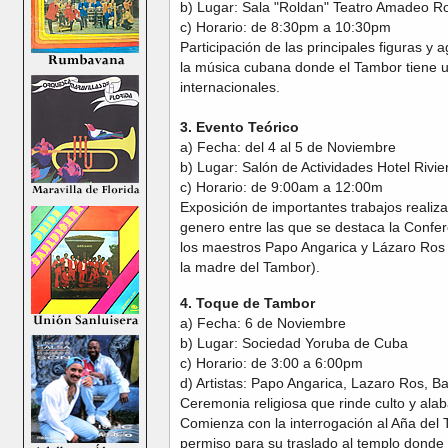
b) Lugar: Sala "Roldan" Teatro Amadeo R
c) Horario: de 8:30pm a 10:30pm
Participación de las principales figuras y
la música cubana donde el Tambor tiene un
internacionales.
3. Evento Teórico
a) Fecha: del 4 al 5 de Noviembre
b) Lugar: Salón de Actividades Hotel Rivie
c) Horario: de 9:00am a 12:00m
Exposición de importantes trabajos realiz
genero entre las que se destaca la Confe
los maestros Papo Angarica y Lázaro Ros co
la madre del Tambor).
4. Toque de Tambor
a) Fecha: 6 de Noviembre
b) Lugar: Sociedad Yoruba de Cuba
c) Horario: de 3:00 a 6:00pm
d) Artistas: Papo Angarica, Lazaro Ros, B
Ceremonia religiosa que rinde culto y ala
Comienza con la interrogación al Aña del 
permiso para su traslado al templo donde 