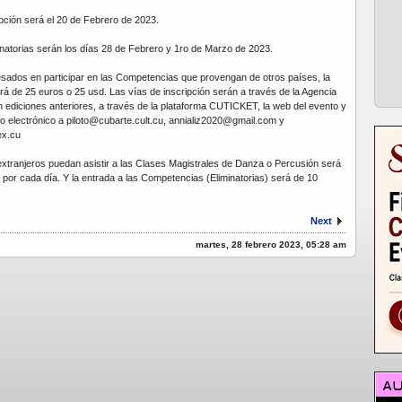
ipción será el 20 de Febrero de 2023.
inatorias serán los días 28 de Febrero y 1ro de Marzo de 2023.
resados en participar en las Competencias que provengan de otros países, la
rá de 25 euros o 25 usd. Las vías de inscripción serán a través de la Agencia
n ediciones anteriores, a través de la plataforma CUTICKET, la web del evento y
o electrónico a piloto@cubarte.cult.cu, annializ2020@gmail.com y
ex.cu
 extranjeros puedan asistir a las Clases Magistrales de Danza o Percusión será
r cada día. Y la entrada a las Competencias (Eliminatorias) será de 10
Next
martes, 28 febrero 2023, 05:28 am