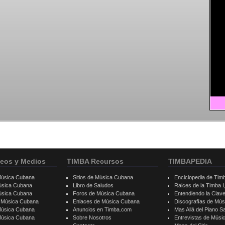
eos y Medios
TIMBA Recursos
TIMBAPEDIA
Música Cubana
Sitios de Música Cubana
Enciclopedia de Tim
úsica Cubana
Libro de Saludos
Raices de la Timba I, 
úsica Cubana
Foros de Música Cubana
Entendiendo la Clav
e Música Cubana
Enlaces de Música Cubana
Discografías de Mú
Música Cubana
Anuncios en Timba.com
Mas Allá del Piano S
 Música Cubana
Sobre Nosotros
Entrevistas de Mús