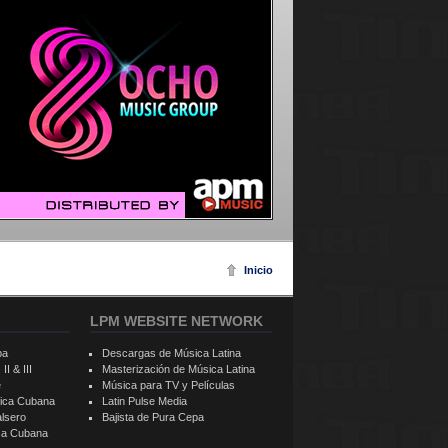
Inicio
LPM WEBSITE NETWORK
ba
Descargas de Música Latina
II & III
Masterización de Música Latina
e
Música para TV y Películas
sica Cubana
Latin Pulse Media
alsero
Bajista de Pura Cepa
ica Cubana