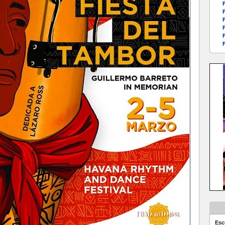
F
F
F
F
F
F
Esc