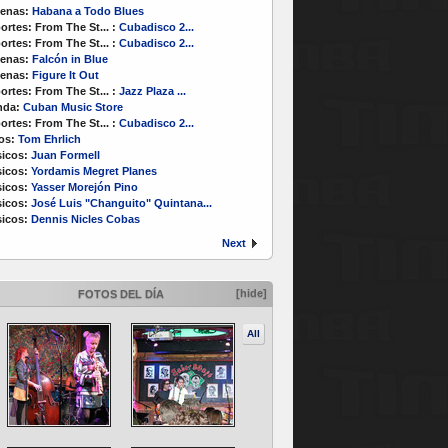
enas:
Habana a Todo Blues
ortes:
From The St...
:
Cubadisco 2...
ortes:
From The St...
:
Cubadisco 2...
enas:
Falcón in Blue
enas:
Figure It Out
ortes:
From The St...
:
Jazz Plaza ...
nda:
Cuban Music Store
ortes:
From The St...
:
Cubadisco 2...
os:
Tom Ehrlich
icos:
Juan Formell
icos:
Yordamis Megret Planes
icos:
Yasser Morejón Pino
icos:
José Luis "Changuito" Quintana...
icos:
Dennis Nicles Cobas
Next
[hide]
FOTOS DEL DÍA
All