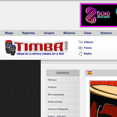
Blogs
Reportes
Grupos
Músicos
Giras
Eventos
Videos
Fotos
Radio
GRUPOS
Klímax
Videos
Discography
Entrevistas
Concert Reports
Fotos - Photos