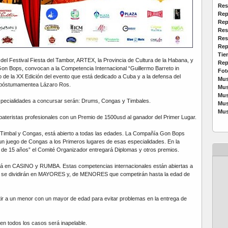
Res
Rep
Rep
Res
Res
Rep
Tie
del Festival Fiesta del Tambor, ARTEX, la Provincia de Cultura de la Habana, y
Rep
on Bops, convocan a la Competencia Internacional “Guillermo Barreto in
Fot
de la XX Edición del evento que está dedicado a Cuba y a la defensa del
Mus
 póstumamentea Lázaro Ros.
Mus
Mus
ecialidades a concursar serán: Drums, Congas y Timbales.
Mus
Mus
teristas profesionales con un Premio de 1500usd al ganador del Primer Lugar.
 Timbal y Congas, está abierto a todas las edades. La Compañía Gon Bops
un juego de Congas a los Primeros lugares de esas especialidades. En la
de 15 años” el Comité Organizador entregará Diplomas y otros premios.
 en CASINO y RUMBA. Estas competencias internacionales están abiertas a
o se dividirán en MAYORES y, de MENORES que competirán hasta la edad de
ir a un menor con un mayor de edad para evitar problemas en la entrega de
en todos los casos será inapelable.