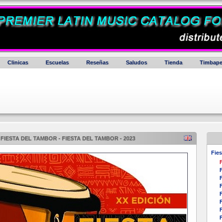
Clinicas
Escuelas
Reseñas
Saludos
Tienda
Timbape
FIESTA DEL TAMBOR - FIESTA DEL TAMBOR - 2023
Fies
F
F
F
F
F
F
F
F