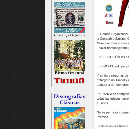
El Comité Organizador 
la Compañía Sabian / G
Memoriam” en el marco 
Folclor homenajeando
En PERCUSIÓN las esp
En DRUMS, sólo para ba
Y en las categorías de
entregará un Timbal y 
categoría de “menores 
En DANZA se competirá
todas las edades, per
15 años.
No se permitirá compet
Premios.
La decisión del Jurado 